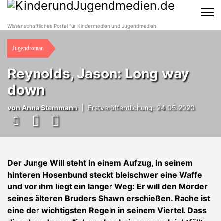
Wissenschaftliches Portal für Kindermedien und Jugendmedien
Jugendroman
Reynolds, Jason: Long way
down
von
Anna Stemmann
|
Erstveröffentlichung: 24.05.2020
Der Junge Will steht in einem Aufzug, in seinem
hinteren Hosenbund steckt bleischwer eine Waffe
und vor ihm liegt ein langer Weg: Er will den Mörder
seines älteren Bruders Shawn erschießen. Rache ist
eine der wichtigsten Regeln in seinem Viertel. Dass