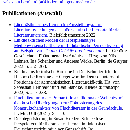
sebastian.bernhardt(at)kinderundjugendmedien.de
Publikationen (Auswahl)
Literarästhetisches Lernen im Ausstellungsraum.
Literaturausstellungen als außerschulische Lernorte für den
Literaturunterricht.
Bielefeld: transcript 2022.
Ein didaktisches Modell der Hörspielanalyse.
Medienwissenschaftliche und -didaktische Perspektivierung
am Beispiel von
Thabo. Detektiv und Gentleman
.
In: Gehörte
Geschichten. Phänomene des Auditiven. Hrsg. von Nils
Lehnert, Ina Schenker und Andreas Wicke. Berlin: de Gruyter
2022, S. 255-268.
Kehlmanns historische Romane im Deutschunterricht. In:
Historische Romane der Gegenwart im Deutschunterricht.
Positionen der germanistischen Literaturdidkatik. Hg. von
Sebastian Bernhardt und Jan Standke. Bielefeld: transcipt
2022, S. 217-238.
Fluchtliteratur in der Primarstufe als fiktionaler Weltentwurf –
didaktische Überlegungen zur Fokussierung des
Konstruktcharakters von Fluchtliteratur in der Grundschule
.
In: MiDU II (2021), S. 1-16.
Dekategorisierung in Susan Krellers Schneeriese –
Perspektiven für literarisches Lernen im inklusiven
Deutschunterricht mit einer Ganzschrift. In: