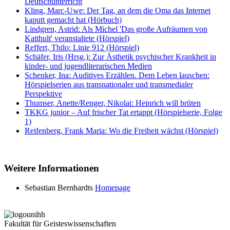
Deutschunterricht
Kling, Marc-Uwe: Der Tag, an dem die Oma das Internet
kaputt gemacht hat (Hörbuch)
Lindgren, Astrid: Als Michel 'Das große Aufräumen von
Katthult' veranstaltete (Hörspiel)
Reffert, Thilo: Linie 912 (Hörspiel)
Schäfer, Iris (Hrsg.): Zur Ästhetik psychischer Krankheit in
kinder- und jugendliterarischen Medien
Schenker, Ina: Auditives Erzählen. Dem Leben lauschen:
Hörspielserien aus transnationaler und transmedialer
Perspektive
Thumser, Anette/Renger, Nikolai: Heinrich will brüten
TKKG junior – Auf frischer Tat ertappt (Hörspielserie, Folge
1)
Reifenberg, Frank Maria: Wo die Freiheit wächst (Hörspiel)
Weitere Informationen
Sebastian Bernhardts
Homepage
Fakultät für Geisteswissenschaften