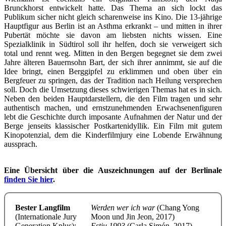
Brunckhorst entwickelt hatte. Das Thema an sich lockt das
Publikum sicher nicht gleich scharenweise ins Kino. Die 13-jährige
Hauptfigur aus Berlin ist an Asthma erkrankt – und mitten in ihrer
Pubertät möchte sie davon am liebsten nichts wissen. Eine
Spezialklinik in Südtirol soll ihr helfen, doch sie verweigert sich
total und rennt weg. Mitten in den Bergen begegnet sie dem zwei
Jahre älteren Bauernsohn Bart, der sich ihrer annimmt, sie auf die
Idee bringt, einen Berggipfel zu erklimmen und oben über ein
Bergfeuer zu springen, das der Tradition nach Heilung versprechen
soll. Doch die Umsetzung dieses schwierigen Themas hat es in sich.
Neben den beiden Hauptdarstellern, die den Film tragen und sehr
authentisch machen, und ernstzunehmenden Erwachsenenfiguren
lebt die Geschichte durch imposante Aufnahmen der Natur und der
Berge jenseits klassischer Postkartenidyllik. Ein Film mit gutem
Kinopotenzial, dem die Kinderfilmjury eine Lobende Erwähnung
aussprach.
Eine Übersicht über die Auszeichnungen auf der Berlinale
finden Sie hier
.
Bester Langfilm
Werden wer ich war
(Chang Yong
(Internationale Jury
Moon und Jin Jeon, 2017)
Generation Kplus):
Estiu 1993
(Carla Simón, 2017)