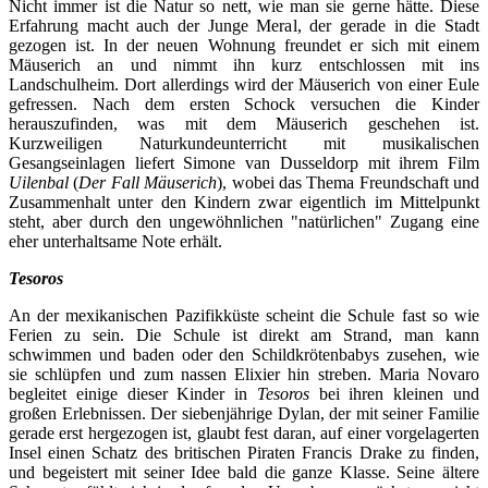
Nicht immer ist die Natur so nett, wie man sie gerne hätte. Diese
Erfahrung macht auch der Junge Meral, der gerade in die Stadt
gezogen ist. In der neuen Wohnung freundet er sich mit einem
Mäuserich an und nimmt ihn kurz entschlossen mit ins
Landschulheim. Dort allerdings wird der Mäuserich von einer Eule
gefressen. Nach dem ersten Schock versuchen die Kinder
herauszufinden, was mit dem Mäuserich geschehen ist.
Kurzweiligen Naturkundeunterricht mit musikalischen
Gesangseinlagen liefert Simone van Dusseldorp mit ihrem Film
Uilenbal
(
Der Fall Mäuserich
), wobei das Thema Freundschaft und
Zusammenhalt unter den Kindern zwar eigentlich im Mittelpunkt
steht, aber durch den ungewöhnlichen "natürlichen" Zugang eine
eher unterhaltsame Note erhält.
Tesoros
An der mexikanischen Pazifikküste scheint die Schule fast so wie
Ferien zu sein. Die Schule ist direkt am Strand, man kann
schwimmen und baden oder den Schildkrötenbabys zusehen, wie
sie schlüpfen und zum nassen Elixier hin streben. Maria Novaro
begleitet einige dieser Kinder in
Tesoros
bei ihren kleinen und
großen Erlebnissen. Der siebenjährige Dylan, der mit seiner Familie
gerade erst hergezogen ist, glaubt fest daran, auf einer vorgelagerten
Insel einen Schatz des britischen Piraten Francis Drake zu finden,
und begeistert mit seiner Idee bald die ganze Klasse. Seine ältere