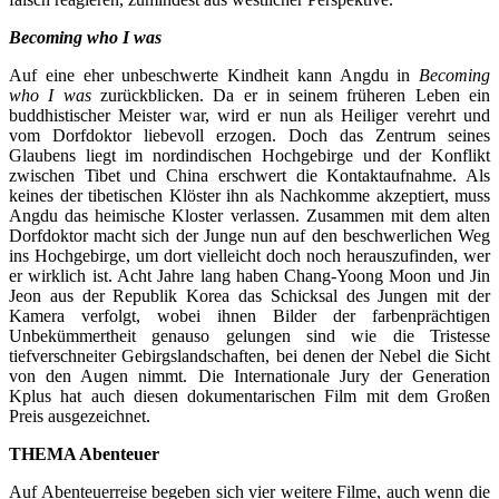
Becoming who I was
Auf eine eher unbeschwerte Kindheit kann Angdu in
Becoming
who I was
zurückblicken. Da er in seinem früheren Leben ein
buddhistischer Meister war, wird er nun als Heiliger verehrt und
vom Dorfdoktor liebevoll erzogen. Doch das Zentrum seines
Glaubens liegt im nordindischen Hochgebirge und der Konflikt
zwischen Tibet und China erschwert die Kontaktaufnahme. Als
keines der tibetischen Klöster ihn als Nachkomme akzeptiert, muss
Angdu das heimische Kloster verlassen. Zusammen mit dem alten
Dorfdoktor macht sich der Junge nun auf den beschwerlichen Weg
ins Hochgebirge, um dort vielleicht doch noch herauszufinden, wer
er wirklich ist. Acht Jahre lang haben Chang-Yoong Moon und Jin
Jeon aus der Republik Korea das Schicksal des Jungen mit der
Kamera verfolgt, wobei ihnen Bilder der farbenprächtigen
Unbekümmertheit genauso gelungen sind wie die Tristesse
tiefverschneiter Gebirgslandschaften, bei denen der Nebel die Sicht
von den Augen nimmt. Die Internationale Jury der Generation
Kplus hat auch diesen dokumentarischen Film mit dem Großen
Preis ausgezeichnet.
THEMA Abenteuer
Auf Abenteuerreise begeben sich vier weitere Filme, auch wenn die