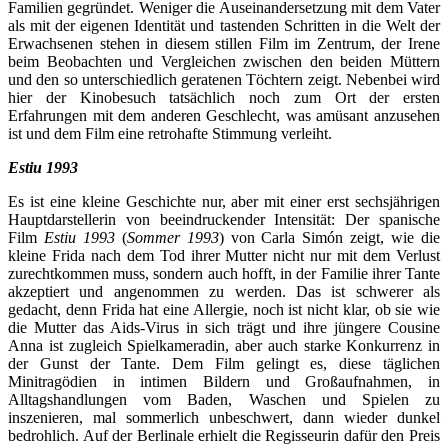
Familien gegründet. Weniger die Auseinandersetzung mit dem Vater
als mit der eigenen Identität und tastenden Schritten in die Welt der
Erwachsenen stehen in diesem stillen Film im Zentrum, der Irene
beim Beobachten und Vergleichen zwischen den beiden Müttern
und den so unterschiedlich geratenen Töchtern zeigt. Nebenbei wird
hier der Kinobesuch tatsächlich noch zum Ort der ersten
Erfahrungen mit dem anderen Geschlecht, was amüsant anzusehen
ist und dem Film eine retrohafte Stimmung verleiht.
Estiu 1993
Es ist eine kleine Geschichte nur, aber mit einer erst sechsjährigen
Hauptdarstellerin von beeindruckender Intensität: Der spanische
Film
Estiu 1993
(
Sommer 1993
) von Carla Simón zeigt, wie die
kleine Frida nach dem Tod ihrer Mutter nicht nur mit dem Verlust
zurechtkommen muss, sondern auch hofft, in der Familie ihrer Tante
akzeptiert und angenommen zu werden. Das ist schwerer als
gedacht, denn Frida hat eine Allergie, noch ist nicht klar, ob sie wie
die Mutter das Aids-Virus in sich trägt und ihre jüngere Cousine
Anna ist zugleich Spielkameradin, aber auch starke Konkurrenz in
der Gunst der Tante. Dem Film gelingt es, diese täglichen
Minitragödien in intimen Bildern und Großaufnahmen, in
Alltagshandlungen vom Baden, Waschen und Spielen zu
inszenieren, mal sommerlich unbeschwert, dann wieder dunkel
bedrohlich. Auf der Berlinale erhielt die Regisseurin dafür den Preis