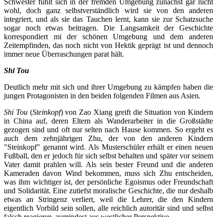
Schwester fühlt sich in der fremden Umgebung zunächst gar nicht
wohl, doch ganz selbstverständlich wird sie von den anderen
integriert, und als sie das Tauchen lernt, kann sie zur Schatzsuche
sogar noch etwas beitragen. Die Langsamkeit der Geschichte
korrespondiert mi der schönen Umgebung und dem anderen
Zeitempfinden, das noch nicht von Hektik geprägt ist und dennoch
immer neue Überraschungen parat hält.
Shi Tou
Deutlich mehr mit sich und ihrer Umgebung zu kämpfen haben die
jungen Protagonisten in den beiden folgenden Filmen aus Asien.
Shi Tou
(
Steinkopf
) von Zao Xiang greift die Situation von Kindern
in China auf, deren Eltern als Wanderarbeiter in die Großstädte
gezogen sind und oft nur selten nach Hause kommen. So ergeht es
auch dem zehnjährigen Zhu, der von den anderen Kindern
"Steinkopf" genannt wird. Als Musterschüler erhält er einen neuen
Fußball, den er jedoch für sich selbst behalten und später vor seinem
Vater damit prahlen will. Als sein bester Freund und die anderen
Kameraden davon Wind bekommen, muss sich Zhu entscheiden,
was ihm wichtiger ist, der persönliche Egoismus oder Freundschaft
und Solidarität. Eine zutiefst moralische Geschichte, die nur deshalb
etwas an Stringenz verliert, weil die Lehrer, die den Kindern
eigentlich Vorbild sein sollen, alle reichlich autoritär sind und selbst
falsch reagieren, zumindest aus westlicher Perspektive.