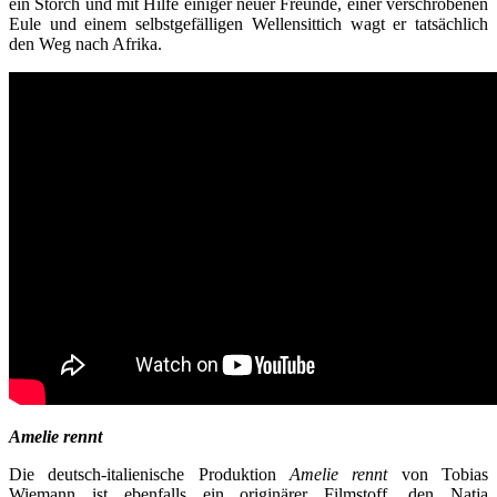
ein Storch und mit Hilfe einiger neuer Freunde, einer verschrobenen
Eule und einem selbstgefälligen Wellensittich wagt er tatsächlich
den Weg nach Afrika.
Amelie rennt
Die deutsch-italienische Produktion
Amelie rennt
von Tobias
Wiemann ist ebenfalls ein originärer Filmstoff, den Natja