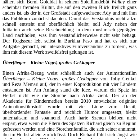
nähert sich Berni Goldblat in seinem Spielfilmdebüt
Wallay
einer
scheinbar fremden Kultur, die auf den zweiten Blick freilich ganz
anders ist, als der in der Großstadt aufgewachsene Ady und mit ihm
das Publikum zunächst dachten. Damit das Verständnis nicht allzu
schnell entsteht und oberflächlich bleibt, soll Ady neben der
Initiation auch seine Beschneidung in dem muslimisch geprägten
Land nachholen, was ihm verständlicherweise nicht sehr behagt.
Der Regisseur lebt selbst in Burkina Faso und hat es sich zur
Aufgabe gemacht, ein interaktives Filmverständnis zu fördern, was
ihm mit diesem Werk zweifelsfrei gelungen ist.
Überflieger – Kleine Vögel, großes Geklapper
Einen Afrika-Bezug weist schließlich auch der Animationsfilm
Überflieger – Kleine Vögel, großes Geklapper
von Toby Genkel
und Reza Memari auf, der in einer Koproduktion mit vier Ländern
entstanden ist. Am Anfang stand die Idee, warum ein Spatz im
Herbst nicht wie die Störche nach Afrika zieht. Der an der
Akademie für Kindermedien bereits 2010 entwickelte originäre
Animationsfilmstoff wurde mit viel Liebe zum Detail,
überbordender Fantasie und reichlich Humor umgesetzt, bleibt
unterhaltsam und spannend. Auch harte Szenen bleiben nicht
erspart, etwa wenn die Eltern des Spatzen Richard gleich zu Beginn
gefressen werden und eine Storchenfamilie, die sich seiner annimmt,
ihn im Herbst allein zurücklässt. Doch Richard fühlt sich längst wie