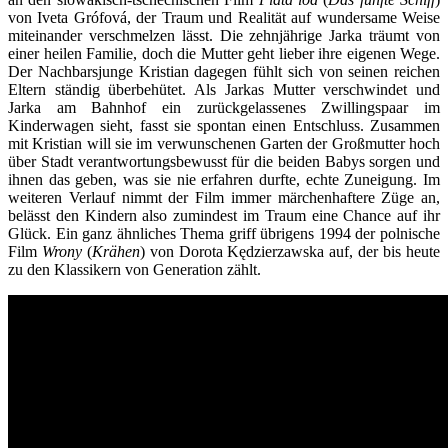
von Iveta Grófová, der Traum und Realität auf wundersame Weise
miteinander verschmelzen lässt. Die zehnjährige Jarka träumt von
einer heilen Familie, doch die Mutter geht lieber ihre eigenen Wege.
Der Nachbarsjunge Kristian dagegen fühlt sich von seinen reichen
Eltern ständig überbehütet. Als Jarkas Mutter verschwindet und
Jarka am Bahnhof ein zurückgelassenes Zwillingspaar im
Kinderwagen sieht, fasst sie spontan einen Entschluss. Zusammen
mit Kristian will sie im verwunschenen Garten der Großmutter hoch
über Stadt verantwortungsbewusst für die beiden Babys sorgen und
ihnen das geben, was sie nie erfahren durfte, echte Zuneigung. Im
weiteren Verlauf nimmt der Film immer märchenhaftere Züge an,
belässt den Kindern also zumindest im Traum eine Chance auf ihr
Glück. Ein ganz ähnliches Thema griff übrigens 1994 der polnische
Film
Wrony
(
Krähen
) von Dorota Kędzierzawska auf, der bis heute
zu den Klassikern von Generation zählt.