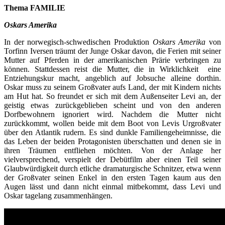
Thema FAMILIE
Oskars Amerika
In der norwegisch-schwedischen Produktion
Oskars Amerika
von
Torfinn Iversen träumt der Junge Oskar davon, die Ferien mit seiner
Mutter auf Pferden in der amerikanischen Prärie verbringen zu
können. Stattdessen reist die Mutter, die in Wirklichkeit eine
Entziehungskur macht, angeblich auf Jobsuche alleine dorthin.
Oskar muss zu seinem Großvater aufs Land, der mit Kindern nichts
am Hut hat. So freundet er sich mit dem Außenseiter Levi an, der
geistig etwas zurückgeblieben scheint und von den anderen
Dorfbewohnern ignoriert wird. Nachdem die Mutter nicht
zurückkommt, wollen beide mit dem Boot von Levis Urgroßvater
über den Atlantik rudern. Es sind dunkle Familiengeheimnisse, die
das Leben der beiden Protagonisten überschatten und denen sie in
ihren Träumen entfliehen möchten. Von der Anlage her
vielversprechend, verspielt der Debütfilm aber einen Teil seiner
Glaubwürdigkeit durch etliche dramaturgische Schnitzer, etwa wenn
der Großvater seinen Enkel in den ersten Tagen kaum aus den
Augen lässt und dann nicht einmal mitbekommt, dass Levi und
Oskar tagelang zusammenhängen.