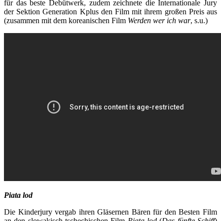
für das beste Debütwerk, zudem zeichnete die Internationale Jury
der Sektion Generation Kplus den Film mit ihrem großen Preis aus
(zusammen mit dem koreanischen Film
Werden wer ich war
, s.u.)
Piata lod
Die Kinderjury vergab ihren Gläsernen Bären für den Besten Film
an den slowakisch-tschechischen Film
Piata lod
(
Das fünfte Schiff
)