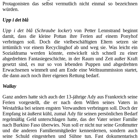
Protagonisten das selbst vermutlich nicht einmal so bezeichnen
würden.
Upp i det blå
Upp i det blå
(
Schraube locker
) von Petter Lennstrand beginnt
damit, dass die kleine Pottan ihre Ferien auf einem Ponyhof
verbringen soll. Doch die vielbeschäftigten Eltern setzen sie
irrtümlich vor einem Recyclinghof ab und weg sie. Was leicht ein
Sozialdrama werden könnte, entwickelt sich schnell zu einer
abgedrehten Fantasiegeschichte, in der Raum und Zeit außer Kraft
gesetzt sind, es nur so von lebenden Puppen und abgedrehten
Erwachsenen wimmelt und am Ende eine Weltraummission startet,
die dann auch noch ihrer eigenen Rettung bedarf.
Wallay
Ganz anders hatte sich auch der 13-jährige Ady aus Frankreich seine
Ferien vorgestellt, die er nach dem Willen seines Vaters in
Westafrika bei seinen engsten Verwandten verbringen soll. Doch der
Empfang ist äußerst kühl, zumal Ady für seinen persönlichen Bedarf
regelmäßig Geld unterschlagen hatte, das der Vater seiner Familie
nach Burkino Faso überwies. Nun soll er nicht nur seine Großmutter
und die anderen Familienmitglieder kennenlernen, sondern auch
seine Schuld eingestehen und Sühne tun. Fast dokumentarisch