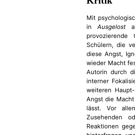
Kritik
Mit psychologis
in
Ausgelost
an
provozierende 
Schülern, die v
diese Angst, Ign
wieder Macht fes
Autorin durch d
interner Fokali
weiteren Haupt-
Angst die Macht
lässt. Vor all
Zusehenden ode
Reaktionen gege