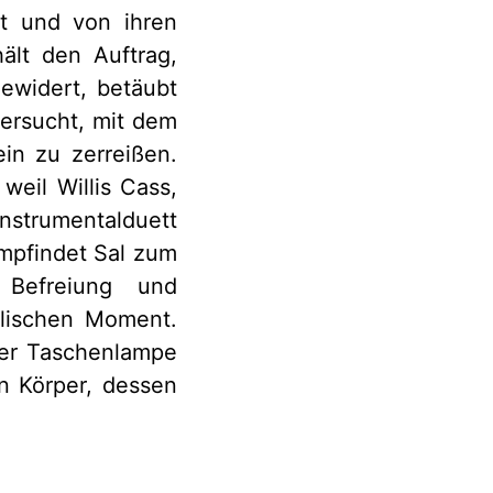
at und von ihren
ält den Auftrag,
gewidert, betäubt
versucht, mit dem
in zu zerreißen.
weil Willis Cass,
Instrumentalduett
empfindet Sal zum
Befreiung und
alischen Moment.
iner Taschenlampe
in Körper, dessen