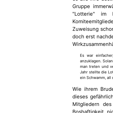
Gruppe immerwäh
"Lotterie" im
Komiteemitglie
Zuweisung schon
doch erst nachde
Wirkzusammenhä
Es war einfacher
anzuklagen. Solan
man treten und v
Jahr stellte die L
ein Schwamm, all d
Wie ihrem Brude
dieses gefährlic
Mitgliedern de
Boshaftigkeit n