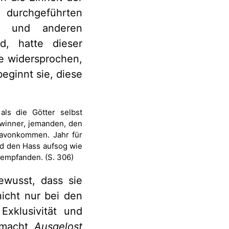
h durchgeführten
is und anderen
d, hatte dieser
e widersprochen,
eginnt sie, diese
ls die Götter selbst
ewinner, jemanden, den
davonkommen. Jahr für
und den Hass aufsog wie
 empfanden. (S. 306)
ewusst, dass sie
nicht nur bei den
xklusivität und
r macht
Ausgelost