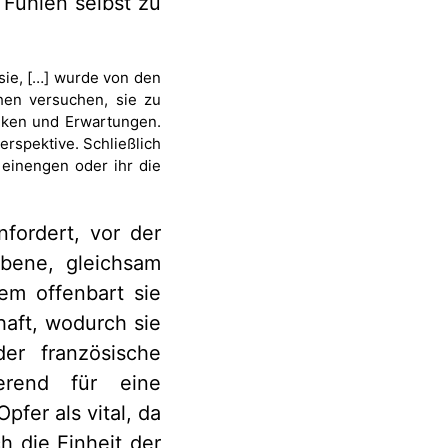
 Fühlen selbst zu
 sie, […] wurde von den
hen versuchen, sie zu
anken und Erwartungen.
erspektive. Schließlich
einengen oder ihr die
fordert, vor der
ebene, gleichsam
dem offenbart sie
aft, wodurch sie
er französische
erend für eine
fer als vital, da
h die Einheit der