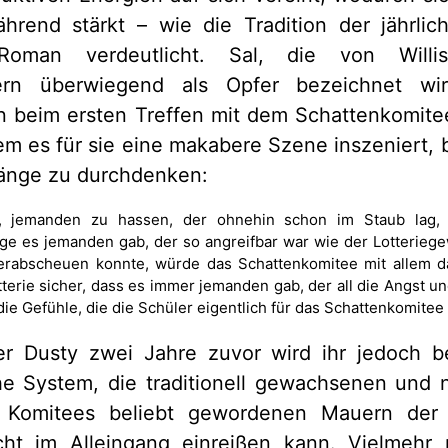
rend stärkt – wie die Tradition der jährlic
 Roman verdeutlicht. Sal, die von Will
dern überwiegend als Opfer bezeichnet wir
 beim ersten Treffen mit dem Schattenkomite
m es für sie eine makabere Szene inszeniert, b
nge zu durchdenken:
, jemanden zu hassen, der ohnehin schon im Staub lag, a
ge es jemanden gab, der so angreifbar war wie der Lotterieg
erabscheuen konnte, würde das Schattenkomitee mit allem 
otterie sicher, dass es immer jemanden gab, der all die Angst 
ie Gefühle, die die Schüler eigentlich für das Schattenkomitee
r Dusty zwei Jahre zuvor wird ihr jedoch b
he System, die traditionell gewachsenen und 
s Komitees beliebt gewordenen Mauern der E
icht im Alleingang einreißen kann. Vielmeh