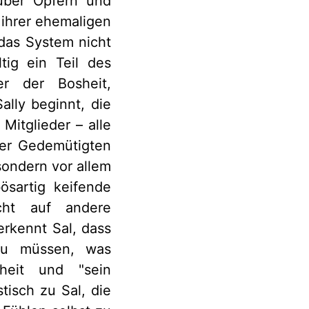
nüber Opfern und
 ihrer ehemaligen
 das System nicht
tig ein Teil des
er der Bosheit,
ally beginnt, die
Mitglieder – alle
der Gedemütigten
 sondern vor allem
ösartig keifende
cht auf andere
erkennt Sal, dass
 zu müssen, was
heit und "sein
tisch zu Sal, die