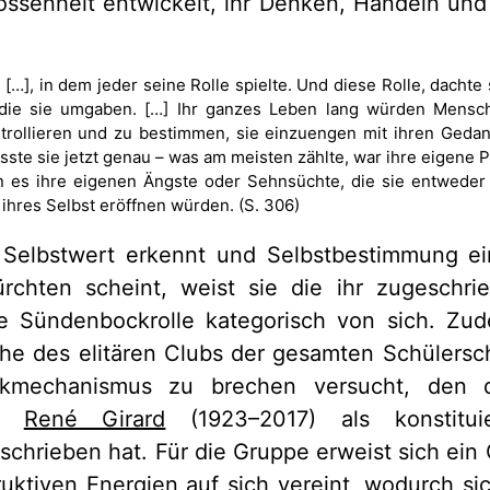
ssenheit entwickelt, ihr Denken, Handeln und
[…], in dem jeder seine Rolle spielte. Und diese Rolle, dachte
, die sie umgaben. […] Ihr ganzes Leben lang würden Mensc
ntrollieren und zu bestimmen, sie einzuengen mit ihren Ged
ste sie jetzt genau – was am meisten zählte, war ihre eigene P
n es ihre eigenen Ängste oder Sehnsüchte, die sie entweder 
ihres Selbst eröffnen würden. (S. 306)
 Selbstwert erkennt und Selbstbestimmung ein
fürchten scheint, weist sie die ihr zugeschri
erte Sündenbockrolle kategorisch von sich. Zu
he des elitären Clubs der gesamten Schülersch
mechanismus zu brechen versucht, den d
ker
René Girard
(1923–2017) als konstitui
chrieben hat. Für die Gruppe erweist sich ein Op
truktiven Energien auf sich vereint, wodurch sic