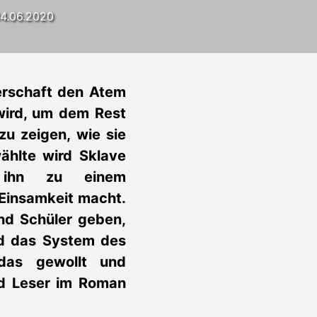
14.06.2020
erschaft den Atem
 wird, um dem Rest
zu zeigen, wie sie
wählte wird Sklave
s ihn zu einem
 Einsamkeit macht.
nd Schüler geben,
nd das System des
das gewollt und
nd Leser im Roman