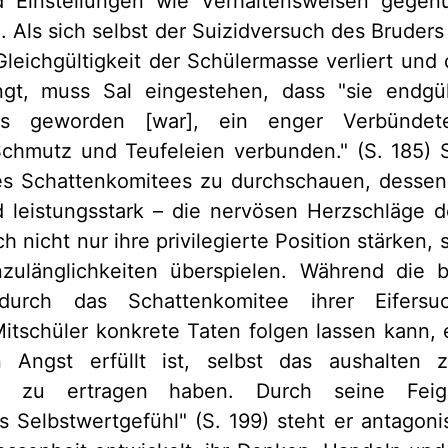
d Einstellungen wie Verhaltensweisen gege
. Als sich selbst der Suizidversuch des Bruders
Gleichgültigkeit der Schülermasse verliert und
gt, muss Sal eingestehen, dass "sie endgül
es geworden [war], ein enger Verbündet
chmutz und Teufeleien verbunden." (S. 185) S
es Schattenkomitees zu durchschauen, dessen 
nd leistungsstark – die nervösen Herzschläge 
 nicht nur ihre privilegierte Position stärken,
zulänglichkeiten überspielen. Während die b
durch das Schattenkomitee ihrer Eifersu
Mitschüler konkrete Taten folgen lassen kann, 
n Angst erfüllt ist, selbst das aushalten
ner zu ertragen haben. Durch seine Feig
s Selbstwertgefühl" (S. 199) steht er antagonis