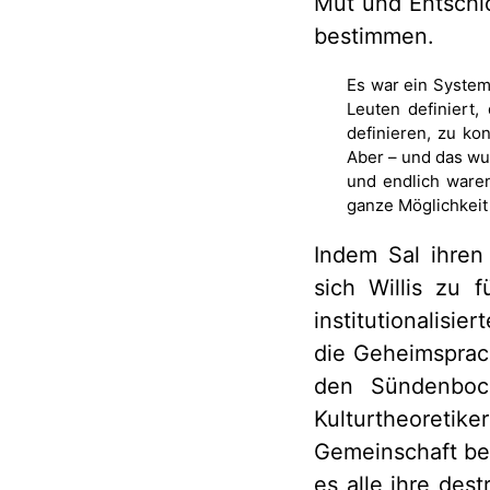
Mut und Entschlo
bestimmen.
Es war ein System 
Leuten definiert
definieren, zu ko
Aber – und das wus
und endlich ware
ganze Möglichkeit 
Indem Sal ihren
sich Willis zu 
institutionalisi
die Geheimsprac
den Sündenbock
Kulturtheoreti
Gemeinschaft bes
es alle ihre des