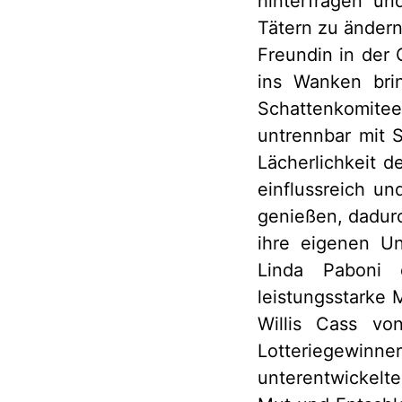
hinterfragen un
Tätern zu ändern
Freundin in der 
ins Wanken brin
Schattenkomite
untrennbar mit S
Lächerlichkeit d
einflussreich u
genießen, dadurch
ihre eigenen Un
Linda Paboni 
leistungsstarke 
Willis Cass vo
Lotteriegewin
unterentwickelte