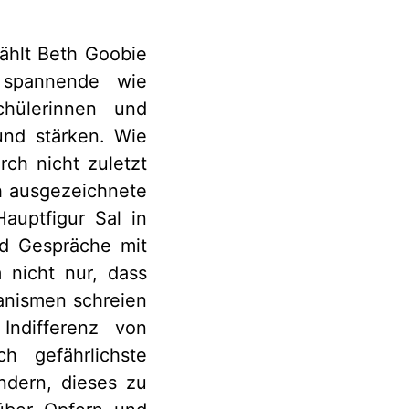
ählt Beth Goobie
 spannende wie
chülerinnen und
und stärken. Wie
rch nicht zuletzt
ch ausgezeichnete
auptfigur Sal in
nd Gespräche mit
 nicht nur, dass
anismen schreien
Indifferenz von
h gefährlichste
ndern, dieses zu