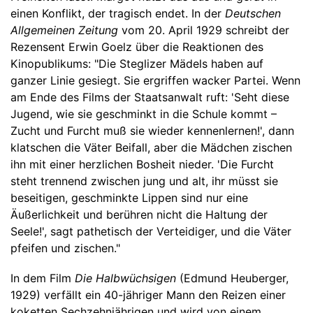
einen Konflikt, der tragisch endet. In der
Deutschen
Allgemeinen Zeitung
vom 20. April 1929 schreibt der
Rezensent Erwin Goelz über die Reaktionen des
Kinopublikums: "Die Steglizer Mädels haben auf
ganzer Linie gesiegt. Sie ergriffen wacker Partei. Wenn
am Ende des Films der Staatsanwalt ruft: 'Seht diese
Jugend, wie sie geschminkt in die Schule kommt –
Zucht und Furcht muß sie wieder kennenlernen!', dann
klatschen die Väter Beifall, aber die Mädchen zischen
ihn mit einer herzlichen Bosheit nieder. 'Die Furcht
steht trennend zwischen jung und alt, ihr müsst sie
beseitigen, geschminkte Lippen sind nur eine
Äußerlichkeit und berühren nicht die Haltung der
Seele!', sagt pathetisch der Verteidiger, und die Väter
pfeifen und zischen."
In dem Film
Die Halbwüchsigen
(Edmund Heuberger,
1929) verfällt ein 40-jähriger Mann den Reizen einer
koketten Sechzehnjährigen und wird von einem