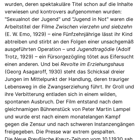
wurden, deren spektakuläre Titel schon auf die Inhalte
verwiesen und kontrovers aufgenommen wurden:
"Sexualnot der Jugend" und "Jugend in Not" waren die
Arbeitstitel der Filme
Zwischen vierzehn und siebzehn
(E. W. Emo, 1929) – eine Fünfzehnjährige lässt ihr Kind
abtreiben und stirbt an den Folgen einer unsachgemäß
ausgeführten Operation ­– und
Jugendtragödie
(Adolf
Trotz, 1929) – ein Fürsorgezögling tötet aus Eifersucht
einen anderen. Und bei
Revolte im Erziehungshaus
(Georg Asagaroff, 1930) steht das Schicksal dreier
Jungen im Mittelpunkt der Handlung, deren trauriger
Lebensweg in die Zwangserziehung führt. Ihr Groll und
ihre Verbitterung entladen sich in einem wilden,
spontanen Ausbruch. Der Film entstand nach dem
gleichnamigen Bühnenstück von Peter Martin Lampel
und wurde erst nach einem monatelangen Kampf
gegen die Zensur und nach schweren Instanzengängen
freigegeben. Die Presse war extrem gespalten.
Die
Neue Preußische Kreuz-Zeitung
vom 10.1.1930 sah