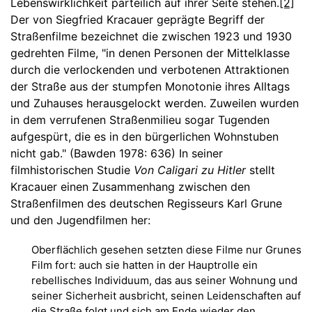
Lebenswirklichkeit parteilich auf ihrer Seite stehen.
[2]
Der von Siegfried Kracauer geprägte Begriff der
Straßenfilme bezeichnet die zwischen 1923 und 1930
gedrehten Filme, "in denen Personen der Mittelklasse
durch die verlockenden und verbotenen Attraktionen
der Straße aus der stumpfen Monotonie ihres Alltags
und Zuhauses herausgelockt werden. Zuweilen wurden
in dem verrufenen Straßenmilieu sogar Tugenden
aufgespürt, die es in den bürgerlichen Wohnstuben
nicht gab." (Bawden 1978: 636) In seiner
filmhistorischen Studie
Von Caligari zu Hitler
stellt
Kracauer einen Zusammenhang zwischen den
Straßenfilmen des deutschen Regisseurs Karl Grune
und den Jugendfilmen her:
Oberflächlich gesehen setzten diese Filme nur Grunes
Film fort: auch sie hatten in der Hauptrolle ein
rebellisches Individuum, das aus seiner Wohnung und
seiner Sicherheit ausbricht, seinen Leidenschaften auf
die Straße folgt und sich am Ende wieder den