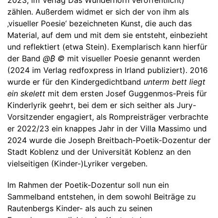
2023, im Verlag Das Wunderhorn veröffentlicht)
zählen. Außerdem widmet er sich der von ihm als
‚visueller Poesie‘ bezeichneten Kunst, die auch das
Material, auf dem und mit dem sie entsteht, einbezieht
und reflektiert (etwa Stein). Exemplarisch kann hierfür
der Band
@₿ ©
mit visueller Poesie genannt werden
(2024 im Verlag redfoxpress in Irland publiziert). 2016
wurde er für den Kindergedichtband
unterm bett liegt
ein skelett
mit dem ersten Josef Guggenmos-Preis für
Kinderlyrik geehrt, bei dem er sich seither als Jury-
Vorsitzender engagiert, als Rompreisträger verbrachte
er 2022/23 ein knappes Jahr in der Villa Massimo und
2024 wurde die Joseph Breitbach-Poetik-Dozentur der
Stadt Koblenz und der Universität Koblenz an den
vielseitigen (Kinder-)Lyriker vergeben.
Im Rahmen der Poetik-Dozentur soll nun ein
Sammelband entstehen, in dem sowohl Beiträge zu
Rautenbergs Kinder- als auch zu seinen