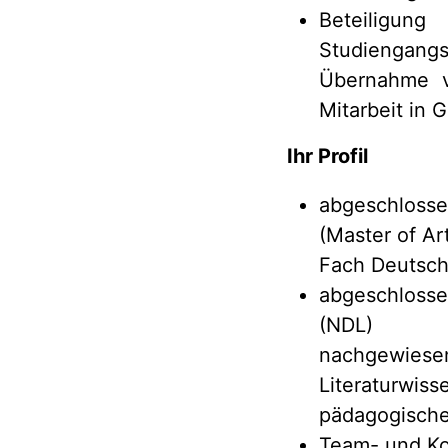
Beteilig
Studiengangs
Übernahme v
Mitarbeit in 
Ihr Profil
abgeschlosse
(Master of Ar
Fach Deutsc
abgeschlosse
(NDL)
nachgewiese
Literaturwi
pädagogische
Team- und Ko