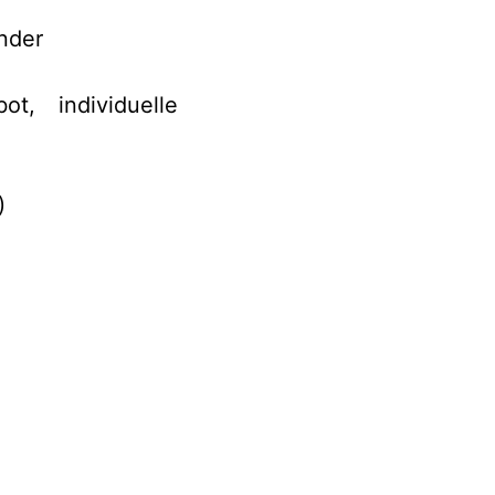
nder
ot, individuelle
)