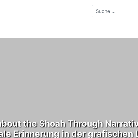
about the Shoah Through Narrativ
ale Erinnerung in der grafischen 