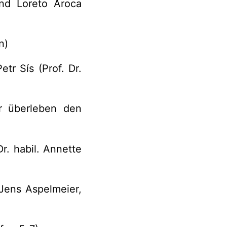
und Loreto Aroca
n)
tr Sís (Prof. Dr.
er überleben den
r. habil. Annette
 Jens Aspelmeier,