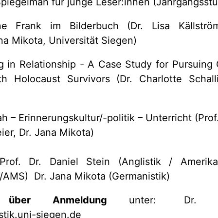
Spiegelman für junge Leser:innen (Jahrgangsstu
ne Frank im Bilderbuch (Dr. Lisa Källström
na Mikota, Universität Siegen)
g in Relationship - A Case Study for Pursuing 
h Holocaust Survivors (Dr. Charlotte Schalli
 – Erinnerungskultur/-politik – Unterricht (Prof.
ier, Dr. Jana Mikota)
rof. Dr. Daniel Stein (Anglistik / Amerika
L/AMS) Dr. Jana Mikota (Germanistik)
 über
Anmeldung
unter: Dr. Ja
tik.uni-siegen.de