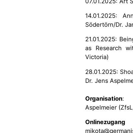
07.01.2025: Art 
14.01.2025: An
Södertörn/Dr. Ja
21.01.2025: Bein
as Research wit
Victoria)
28.01.2025: Shoah
Dr. Jens Aspelme
Organisation
: P
Aspelmeier (Zfs
Onlinezugang
mikota@germanis