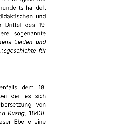
rhunderts handelt
idaktischen und
 Drittel des 19.
nere sogenannte
hens Leiden und
onsgeschichte für
enfalls dem 18.
 bei der es sich
Übersetzung von
nd Rüstig
, 1843),
ieser Ebene eine