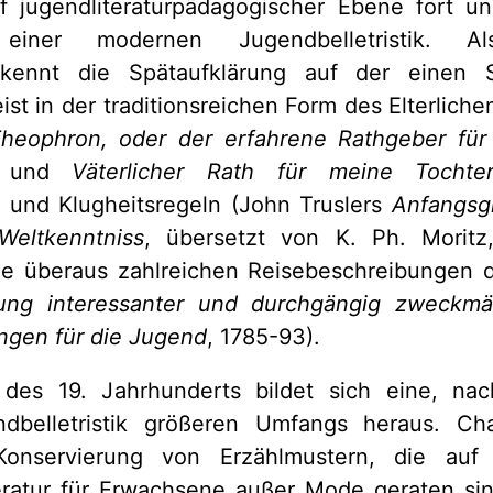
uf jugendliteraturpädagogischer Ebene fort u
 einer modernen Jugendbelletristik. Als
r kennt die Spätaufklärung auf der einen S
st in der traditionsreichen Form des Elterlich
heophron, oder der erfahrene Rathgeber für
, und
Väterlicher Rath für meine Tochte
n und Klugheitsregeln (John Truslers
Anfangsg
Weltkenntniss
, übersetzt von K. Ph. Moritz
ie überaus zahlreichen Reisebeschreibungen 
ng interessanter und durchgängig zweckmäs
ngen für die Jugend
, 1785-93).
 des 19. Jahrhunderts bildet sich eine, na
dbelletristik größeren Umfangs heraus. Char
Konservierung von Erzählmustern, die au
teratur für Erwachsene außer Mode geraten sin