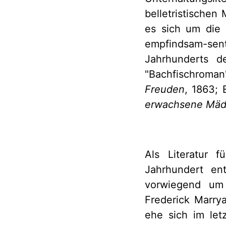
belletristischen
es sich um die
empfindsam-sent
Jahrhunderts d
"Bachfischroman
Freuden
, 1863;
erwachsene Mä
Als Literatur 
Jahrhundert ent
vorwiegend um 
Frederick Marry
ehe sich im let