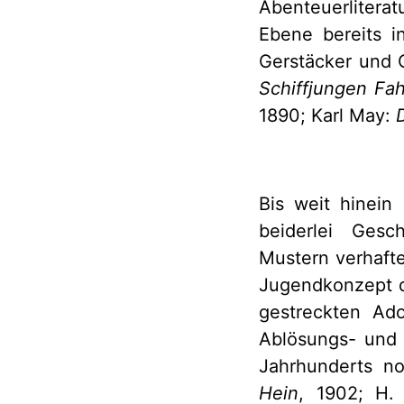
Abenteuerliterat
Ebene bereits i
Gerstäcker und C
Schiffjungen Fa
1890; Karl May:
Bis weit hinein 
beiderlei Gesch
Mustern verhafte
Jugendkonzept de
gestreckten Ad
Ablösungs- und S
Jahrhunderts no
Hein
, 1902; H