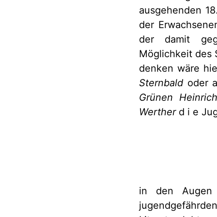
ausgehenden 18. 
der Erwachsenen
der damit geg
Möglichkeit des 
denken wäre hi
Sternbald
oder a
Grünen Heinric
Werther
d i e Ju
in den Augen d
jugendgefährden