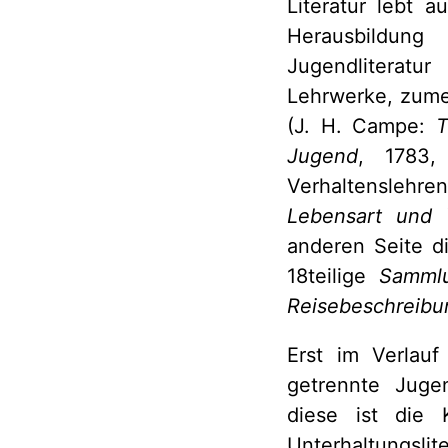
Literatur lebt a
Herausbildung
Jugendliteratu
Lehrwerke, zumei
(J. H. Campe:
T
Jugend
, 1783
Verhaltenslehre
Lebensart und 
anderen Seite d
18teilige
Sammlu
Reisebeschreibu
Erst im Verlauf
getrennte Jugen
diese ist die 
Unterhaltungsli