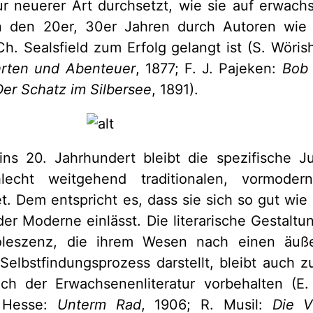
ur neuerer Art durchsetzt, wie sie auf erwachs
n den 20er, 30er Jahren durch Autoren wie 
h. Sealsfield zum Erfolg gelangt ist (S. Wöris
hrten und Abenteuer
, 1877; F. J. Pajeken:
Bob 
Der Schatz im Silbersee
, 1891).
ins 20. Jahrhundert bleibt die spezifische Ju
lecht weitgehend traditionalen, vormodern
t. Dem entspricht es, dass sie sich so gut wie 
r Moderne einlässt. Die literarische Gestalt
oleszenz, die ihrem Wesen nach einen äußer
elbstfindungsprozess darstellt, bleibt auch 
ch der Erwachsenenliteratur vorbehalten (E.
. Hesse:
Unterm Rad
, 1906; R. Musil:
Die V