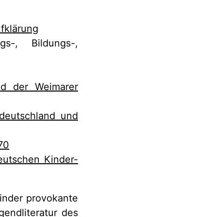
ufklärung
s-, Bildungs-,
nd der Weimarer
tdeutschland und
70
eutschen Kinder-
minder provokante
gendliteratur des