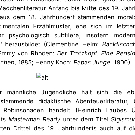
 Mädchenliteratur Anfang bis Mitte des 19. Jah
 aus dem 18. Jahrhundert stammenden morald
imentalen Erzählmuster, ehe sich im letzten
er psychologisch subtilere, insofern moder
" herausbildet (Clementine Helm:
Backfischc
 Emmy von Rhoden:
Der Trotzkopf. Eine Pensi
dchen
, 1885; Henny Koch:
Papas Junge
, 1900).
für männliche Jugendliche hält sich die eb
stammende didaktische Abenteuerliteratur,
Robinsonaden handelt (Heinrich Laubes 
ats
Masterman Ready
unter dem Titel
Sigismu
zten Drittel des 19. Jahrhunderts auch auf d