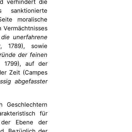
nd verhindert die
 sanktionierte
eite moralische
en Vermächtnisses
 die unerfahrene
r
, 1789), sowie
ründe der feinen
, 1799), auf der
der Zeit (Campes
sig abgefasster
ch Geschlechtern
akteristisch für
f der Ebene der
d. Bezüglich der