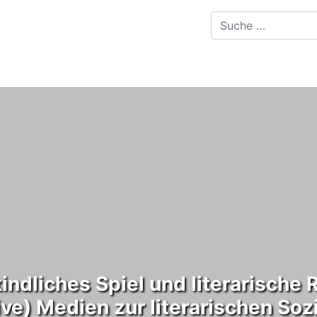
ndliches Spiel und literarische R
ve) Medien zur literarischen Sozi