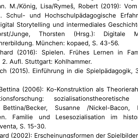
n. M./König, Lisa/Rymeš, Robert (2019): Vo
m. Schul- und Hochschulpädagogische Erfa
Digital Storytelling und intermediales Geschich
orst/Junge, Thorsten (Hrsg.): Digitale
hrerbildung. München: kopaed, S. 43-56.
hard (2016): Spielen. Frühes Lernen in Fam
 2. Aufl. Stuttgart: Kohlhammer.
ich (2015). Einführung in die Spielpädagogik, 3
Bettina (2006): Ko-Konstruktion als Theoriera
ationsforschung: sozialisationstheoretisch
 Bettina/Becker, Susanne /Nickel-Bacon, I
en. Familie und Lesesozialisation im hist
venta, S. 15-30.
ard (2002): Erscheinungsformen der Spielbilde