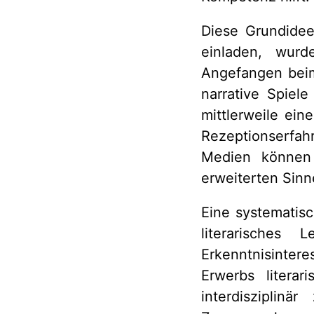
Diese Grundidee
einladen, wurd
Angefangen beim
narrative Spiel
mittlerweile ein
Rezeptionserfah
Medien können 
erweiterten Sinn
Eine systematisc
literarisches
Erkenntnisinter
Erwerbs litera
interdisziplin