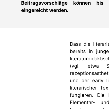
Beitragsvorschläge können bis
eingereicht werden.
Dass die literar
bereits in jung
literaturdidakti
(vgl. etwa 
rezeptionsästhe
und der early l
literarischer T
fungieren. Die 
Elementar- un