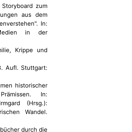
m Storyboard zum
hrungen aus dem
tenverstehen". In:
 Medien in der
ilie, Krippe und
. Aufl. Stuttgart:
hmen historischer
e Prämissen. In:
rmgard (Hrsg.):
orischen Wandel.
rbücher durch die