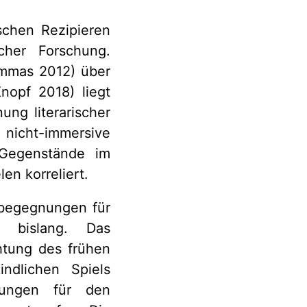
schen Rezipieren
cher Forschung.
ammas 2012) über
nopf 2018) liegt
ung literarischer
 nicht-immersive
 Gegenstände im
en korreliert.
urbegegnungen für
s bislang. Das
htung des frühen
ndlichen Spiels
erungen für den