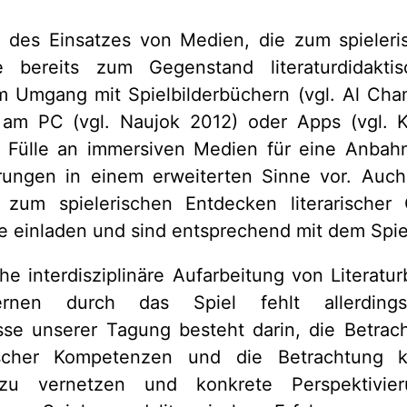
 des Einsatzes von Medien, die zum spieleri
e bereits zum Gegenstand literaturdidaktis
 Umgang mit Spielbilderbüchern (vgl. Al Ch
e am PC (vgl. Naujok 2012) oder Apps (vgl. K
e Fülle an immersiven Medien für eine Anbahn
rungen in einem erweiterten Sinne vor. Auch
zum spielerischen Entdecken literarischer
e einladen und sind entsprechend mit dem Spiel
he interdisziplinäre Aufarbeitung von Literat
 Lernen durch das Spiel fehlt allerding
esse unserer Tagung besteht darin, die Betrac
rischer Kompetenzen und die Betrachtung ki
är zu vernetzen und konkrete Perspektivi