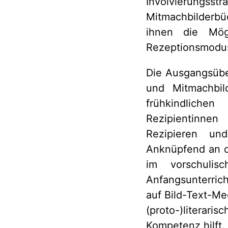
Involvierung
Mitmachbilderbüc
ihnen die Mögl
Rezeptionsmodus
Die Ausgangsübe
und Mitmachbil
frühkindlichen
Rezipientinnen
Rezipieren un
Anknüpfend an d
im vorschuli
Anfangsunterrich
auf Bild-Text-Me
(proto-)literar
Kompetenz hilft.