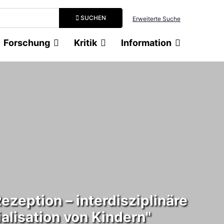
Suchbegriff eingeben
SUCHEN
Erweiterte Suche
Forschung
Kritik
Information
ezeption – interdisziplinäre
alisation von Kindern"