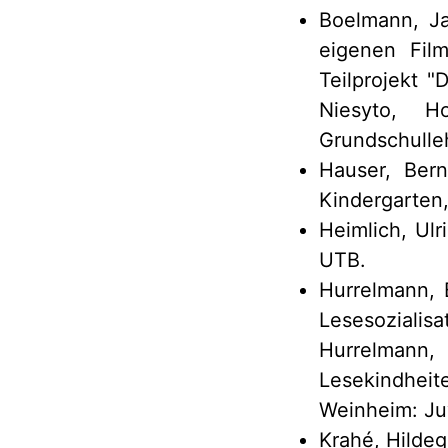
Boelmann, Ja
eigenen Fil
Teilprojekt "
Niesyto, H
Grundschulle
Hauser, Bern
Kindergarten,
Heimlich, Ulr
UTB.
Hurrelmann, 
Lesesozialis
Hurrelmann,
Lesekindheit
Weinheim: Ju
Krahé, Hildeg