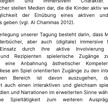
sstrategien und immersivem Charakte
her stellen Medien dar, die die Kinder aktiv 
ichkeit der Einübung eines aktiven und
 geben (vgl. Al Chammas 2012).
rlegung unserer Tagung besteht darin, dass M
derbücher, aber auch (digitale) immersive
 Einsatz durch ihre aktive Involvierung
 und Rezipienten spielerische Zugänge zu
d eine Anbahnung ästhetischer Kompeten
iese am Spiel orientierten Zugänge zu den int
schen Bereich ist davon auszugehen, d
t auch einen interaktiven und gleichsam spie
dien und Narrationen im erweiterten Sinne wäh
ische Spieltätigkeit zum weiteren Auspräg