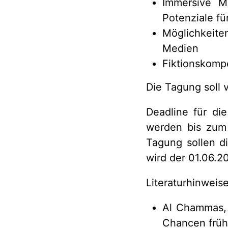
Immersive M
Potenziale fü
Möglichkeite
Medien
Fiktionskompe
Die Tagung soll 
Deadline für di
werden bis zum 
Tagung sollen di
wird der 01.06.2
Literaturhinweis
Al Chammas, 
Chancen frühk