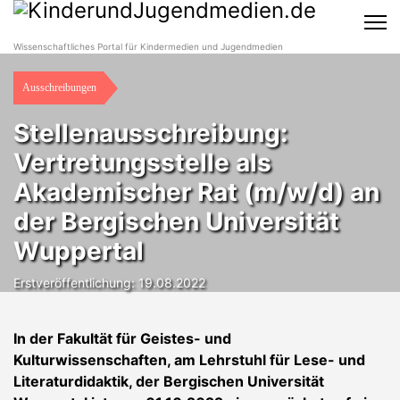
Wissenschaftliches Portal für Kindermedien und Jugendmedien
Ausschreibungen
Stellenausschreibung:
Vertretungsstelle als
Akademischer Rat (m/w/d) an
der Bergischen Universität
Wuppertal
Erstveröffentlichung: 19.08.2022
In der Fakultät für Geistes- und
Kulturwissenschaften, am Lehrstuhl für Lese- und
Literaturdidaktik, der Bergischen Universität