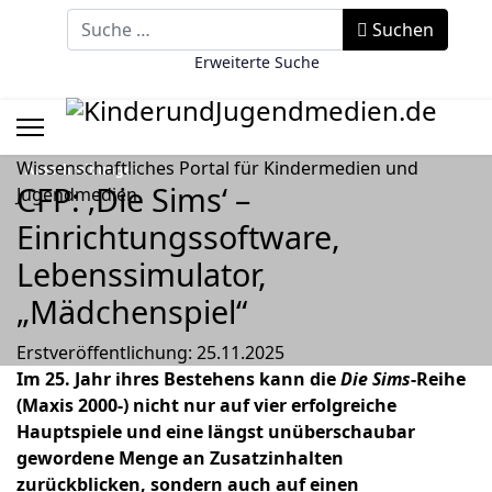
Suchbegriff eingeben
Suchen
Erweiterte Suche
Wissenschaftliches Portal für Kindermedien und
Ausschreibungen
CFP: ‚Die Sims‘ –
Jugendmedien
Einrichtungssoftware,
Lebenssimulator,
„Mädchenspiel“
Erstveröffentlichung: 25.11.2025
Im 25. Jahr ihres Bestehens kann die
Die Sims
-Reihe
(Maxis 2000-) nicht nur auf vier erfolgreiche
Hauptspiele und eine längst unüberschaubar
gewordene Menge an Zusatzinhalten
zurückblicken, sondern auch auf einen