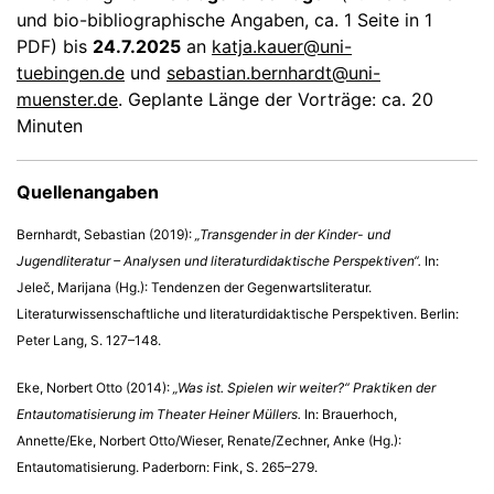
und bio-bibliographische Angaben, ca. 1 Seite in 1
PDF) bis
24.7.2025
an
katja.kauer@uni-
tuebingen.de
und
sebastian.bernhardt@uni-
muenster.de
. Geplante Länge der Vorträge: ca. 20
Minuten
Quellenangaben
Bernhardt, Sebastian (2019):
„Transgender in der Kinder- und
Jugendliteratur – Analysen und literaturdidaktische Perspektiven“.
In:
Jeleč, Marijana (Hg.): Tendenzen der Gegenwartsliteratur.
Literaturwissenschaftliche und literaturdidaktische Perspektiven. Berlin:
Peter Lang, S. 127–148.
Eke, Norbert Otto (2014):
„Was ist. Spielen wir weiter?“ Praktiken der
Entautomatisierung im Theater Heiner Müllers.
In: Brauerhoch,
Annette/Eke, Norbert Otto/Wieser, Renate/Zechner, Anke (Hg.):
Entautomatisierung. Paderborn: Fink, S. 265–279.