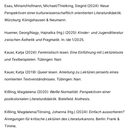
Esau, Miriam/Hofmann, Michael/Thielking, Siegrid (2024):
Neue
Perspektiven einer kulturwissenschaftlich orientierten Literaturdidaktik.
Würzburg: Königshausen & Neumann.
Huemer, Georg/Nagy, Hajnalka (Hg.) (2025):
Kinder- und Jugendliteratur
zwischen Ästhetik und Pragmatik
. In: ide 1/2025.
Kauer, Katja (2024):
Feministisch lesen. Eine Einführung mit Lektüretools
und Textbeispielen.
Tübingen: Narr.
Kauer, Katja (2019):
Queer lesen. Anleitung zu Lektüren jenseits eines
normierten Textverständnisses
. Tübingen: Narr.
Kißling, Magdalena (2020):
Weiße Normalität. Perspektiven einer
postkolonialen Literaturdidaktik.
Bielefeld: Aisthesis.
Kißling, Magdalena/Tönsing, Johanna (Hg.) (2024):
Einfach aussortieren?
Anregungen für kritische Lektüren des Literaturkanons.
Berlin: Frank &
Timme.