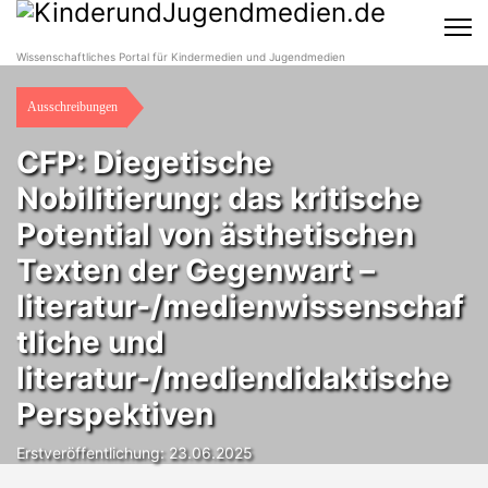
Wissenschaftliches Portal für Kindermedien und Jugendmedien
Ausschreibungen
CFP: Diegetische
Nobilitierung: das kritische
Potential von ästhetischen
Texten der Gegenwart –
literatur-/medienwissenschaf
tliche und
literatur-/mediendidaktische
Perspektiven
Erstveröffentlichung: 23.06.2025