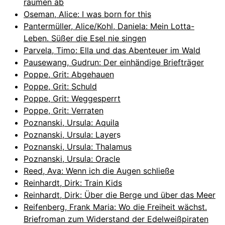
räumen ab
Oseman, Alice: I was born for this
Pantermüller, Alice/Kohl, Daniela: Mein Lotta-
Leben. Süßer die Esel nie singen
Parvela, Timo: Ella und das Abenteuer im Wald
Pausewang, Gudrun: Der einhändige Briefträger
Poppe, Grit: Abgehauen
Poppe, Grit: Schuld
Poppe, Grit: Weggesperrt
Poppe, Grit: Verraten
Poznanski, Ursula: Aquila
Poznanski, Ursula: Layer
s
Poznanski, Ursula: Thalamus
Poznanski, Ursula: Oracle
Reed, Ava: Wenn ich die Augen schließe
Reinhardt, Dirk: Train Kids
Reinhardt, Dirk: Über die Berge und über das Meer
Reifenberg, Frank Maria: Wo die Freiheit wächst.
Briefroman zum Widerstand der Edelweißpiraten