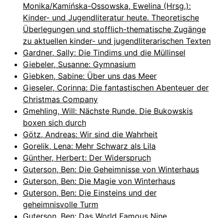
Monika/Kamińska-Ossowska, Ewelina (Hrsg.):
Kinder- und Jugendliteratur heute. Theoretische
Überlegungen und stofflich-thematische Zugänge
zu aktuellen kinder- und jugendliterarischen Texten
Gardner, Sally: Die Tindims und die Müllinsel
Giebeler, Susanne: Gymnasium
Giebken, Sabine: Über uns das Meer
Gieseler, Corinna: Die fantastischen Abenteuer der
Christmas Company
Gmehling, Will: Nächste Runde. Die Bukowskis
boxen sich durch
Götz, Andreas: Wir sind die Wahrheit
Gorelik, Lena: Mehr Schwarz als Lila
Günther, Herbert: Der Widerspruch
Guterson, Ben: Die Geheimnisse von Winterhaus
Guterson, Ben: Die Magie von Winterhaus
Guterson, Ben: Die Einsteins und der
geheimnisvolle Turm
Guterson, Ben: Das World Famous Nine