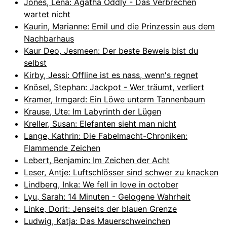
Jones, Lena: Agatha Oddly - Das Verbrechen
wartet nicht
Kaurin, Marianne: Emil und die Prinzessin aus dem
Nachbarhaus
Kaur Deo, Jesmeen: Der beste Beweis bist du
selbst
Kirby, Jessi: Offline ist es nass, wenn's regnet
Knösel, Stephan: Jackpot - Wer träumt, verliert
Kramer, Irmgard: Ein Löwe unterm Tannenbaum
Krause, Ute: Im Labyrinth der Lügen
Kreller, Susan: Elefanten sieht man nicht
Lange, Kathrin: Die Fabelmacht-Chroniken:
Flammende Zeichen
Lebert, Benjamin: Im Zeichen der Acht
Leser, Antje: Luftschlösser sind schwer zu knacken
Lindberg, Inka: We fell in love in october
Lyu, Sarah: 14 Minuten - Gelogene Wahrheit
Linke, Dorit: Jenseits der blauen Grenze
Ludwig, Katja: Das Mauerschweinchen