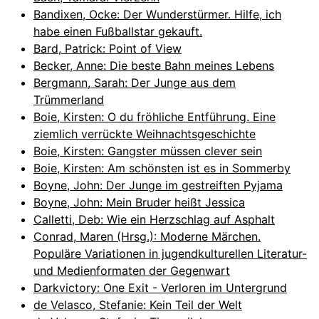
Bandixen, Ocke: Der Wunderstürmer. Hilfe, ich
habe einen Fußballstar gekauft.
Bard, Patrick: Point of View
Becker, Anne: Die beste Bahn meines Lebens
Bergmann, Sarah: Der Junge aus dem
Trümmerland
Boie, Kirsten: O du fröhliche Entführung. Eine
ziemlich verrückte Weihnachtsgeschichte
Boie, Kirsten: Gangster müssen clever sein
Boie, Kirsten: Am schönsten ist es in Sommerby
Boyne, John: Der Junge im gestreiften Pyjama
Boyne, John: Mein Bruder heißt Jessica
Calletti, Deb: Wie ein Herzschlag auf Asphalt
Conrad, Maren (Hrsg.): Moderne Märchen.
Populäre Variationen in jugendkulturellen Literatur-
und Medienformaten der Gegenwart
Darkvictory: One Exit - Verloren im Untergrund
de Velasco, Stefanie: Kein Teil der Welt