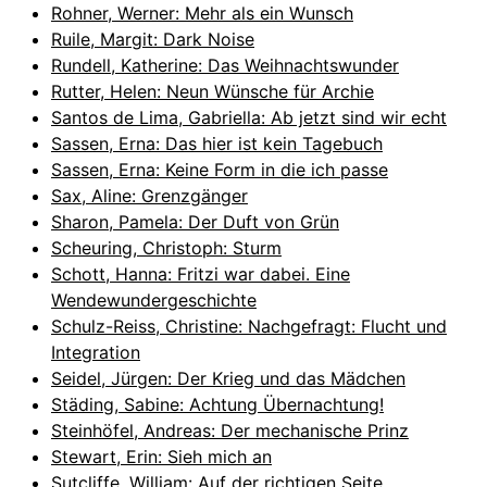
Rohner, Werner: Mehr als ein Wunsch
Ruile, Margit: Dark Noise
Rundell, Katherine: Das Weihnachtswunder
Rutter, Helen: Neun Wünsche für Archie
Santos de Lima, Gabriella: Ab jetzt sind wir echt
Sassen, Erna: Das hier ist kein Tagebuch
Sassen, Erna: Keine Form in die ich passe
Sax, Aline: Grenzgänger
Sharon, Pamela: Der Duft von Grün
Scheuring, Christoph: Sturm
Schott, Hanna: Fritzi war dabei. Eine
Wendewundergeschichte
Schulz-Reiss, Christine: Nachgefragt: Flucht und
Integration
Seidel, Jürgen: Der Krieg und das Mädchen
Städing, Sabine: Achtung Übernachtung!
Steinhöfel, Andreas: Der mechanische Prinz
Stewart, Erin: Sieh mich an
Sutcliffe, William: Auf der richtigen Seite