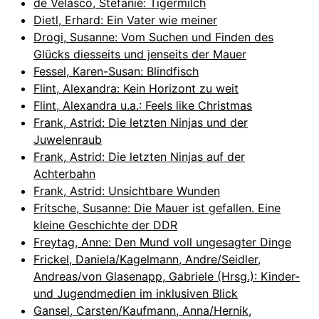
de Velasco, Stefanie: Tigermilch
Dietl, Erhard: Ein Vater wie meiner
Drogi, Susanne: Vom Suchen und Finden des
Glücks diesseits und jenseits der Mauer
Fessel, Karen-Susan: Blindfisch
Flint, Alexandra: Kein Horizont zu weit
Flint, Alexandra u.a.: Feels like Christmas
Frank, Astrid: Die letzten Ninjas und der
Juwelenraub
Frank, Astrid: Die letzten Ninjas auf der
Achterbahn
Frank, Astrid: Unsichtbare Wunden
Fritsche, Susanne: Die Mauer ist gefallen. Eine
kleine Geschichte der DDR
Freytag, Anne: Den Mund voll ungesagter Dinge
Frickel, Daniela/Kagelmann, Andre/Seidler,
Andreas/von Glasenapp, Gabriele (Hrsg.): Kinder-
und Jugendmedien im inklusiven Blick
Gansel, Carsten/Kaufmann, Anna/Hernik,