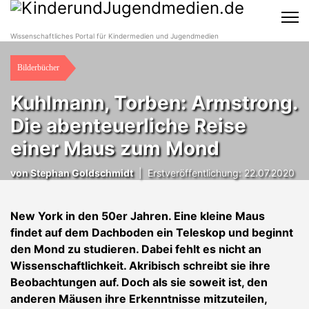
Wissenschaftliches Portal für Kindermedien und Jugendmedien
Bilderbücher
Kuhlmann, Torben: Armstrong.
Die abenteuerliche Reise
einer Maus zum Mond
von Stephan Goldschmidt
|
Erstveröffentlichung: 22.07.2020
New York in den 50er Jahren. Eine kleine Maus
findet auf dem Dachboden ein Teleskop und beginnt
den Mond zu studieren. Dabei fehlt es nicht an
Wissenschaftlichkeit. Akribisch schreibt sie ihre
Beobachtungen auf. Doch als sie soweit ist, den
anderen Mäusen ihre Erkenntnisse mitzuteilen,