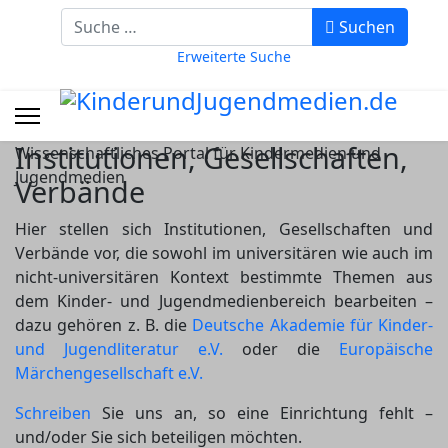
Suchbegriff eingeben
Suchen
Erweiterte Suche
Institutionen, Gesellschaften,
Wissenschaftliches Portal für Kindermedien und
Jugendmedien
Verbände
Hier stellen sich Institutionen, Gesellschaften und
Verbände vor, die sowohl im universitären wie auch im
nicht-universitären Kontext bestimmte Themen aus
dem Kinder- und Jugendmedienbereich bearbeiten –
dazu gehören z. B. die
Deutsche Akademie für Kinder-
und Jugendliteratur e.V.
oder die
Europäische
Märchengesellschaft e.V.
Schreiben
Sie uns an, so eine Einrichtung fehlt –
und/oder Sie sich beteiligen möchten.