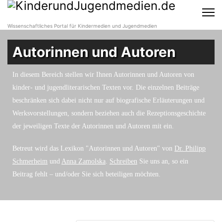
Wissenschaftliches Portal für Kindermedien und Jugendmedien
Autorinnen und Autoren
In diesem Bereich stellen wir Ihnen Autorinnen und Autoren von
kinder- und jugendliterarischen Texten vor. Die einzelnen Beiträge
beschränken sich dabei nicht nur auf biografische Erläuterungen und
Werksvorstellungen, sondern beziehen auch die Rezeptionsgeschichte
der jeweiligen Texte der Autorinnen und Autoren mit ein.
Betreut wird das Lexikon "Autorinnen und Autoren" von
Dr. Philipp
Schmerheim
und
Anna Zamolska
.
Schreiben
Sie uns an, so ein
Beitrag fehlt – und/oder Sie sich beteiligen möchten.