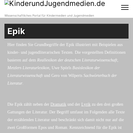
Wissenschaftliches Portal für Kindermedien und Jugendmedien
Epik
Hier finden Sie Grundbegriffe der Epik illustriert mit Beispielen aus
kinder- und jugendliterarischen Texten. Die vorgestellten Definitionen
basieren auf dem
Reallexikon der deutschen Literaturwissenschaft
,
Metzlers Literaturlexikon
, Uwe Spörls
Basislexikon der
Literaturwissenschaft
und Gero von Wilperts
Sachwörterbuch der
Literatur
.
Die Epik zählt neben der
Dramatik
und der
Lyrik
zu den drei großen
Gattungen der Literatur. Der Begriff umfasst im Folgenden alle Texte
der erzählenden Literatur und beschränkt sich damit nicht nur auf die
zwei Großformen Epos und Roman. Kennzeichnend für die Epik ist