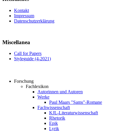
Kontakt
Impressum
Datenschutzerklärung
Miscellanea
Call for Papers
Styleguide (4-2021)
Forschung
Fachlexikon
Autorinnen und Autoren
Werke
Paul Maars "Sams"-Romane
Fachwissenschaft
KJL-Literaturwissenschaft
Rhetorik
Epik
Lyrik