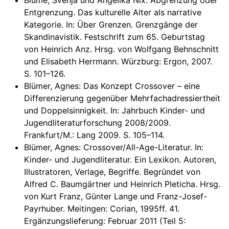
Blume, Svenja und Angelika Nix: Abgrenzung oder
Entgrenzung. Das kulturelle Alter als narrative
Kategorie. In: Über Grenzen. Grenzgänge der
Skandinavistik. Festschrift zum 65. Geburtstag
von Heinrich Anz. Hrsg. von Wolfgang Behnschnitt
und Elisabeth Herrmann. Würzburg: Ergon, 2007.
S. 101–126.
Blümer, Agnes: Das Konzept Crossover – eine
Differenzierung gegenüber Mehrfachadressiertheit
und Doppelsinnigkeit. In: Jahrbuch Kinder- und
Jugendliteraturforschung 2008/2009.
Frankfurt/M.: Lang 2009. S. 105–114.
Blümer, Agnes: Crossover/All-Age-Literatur. In:
Kinder- und Jugendliteratur. Ein Lexikon. Autoren,
Illustratoren, Verlage, Begriffe. Begründet von
Alfred C. Baumgärtner und Heinrich Pleticha. Hrsg.
von Kurt Franz, Günter Lange und Franz-Josef-
Payrhuber. Meitingen: Corian, 1995ff. 41.
Ergänzungslieferung: Februar 2011 (Teil 5: