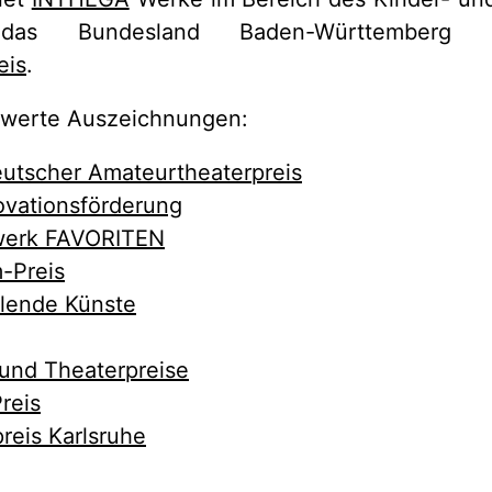
as Bundesland Baden-Württemberg ve
eis
.
swerte Auszeichnungen:
utscher Amateurtheaterpreis
vationsförderung
zwerk FAVORITEN
-Preis
llende Künste
 und Theaterpreise
reis
reis Karlsruhe