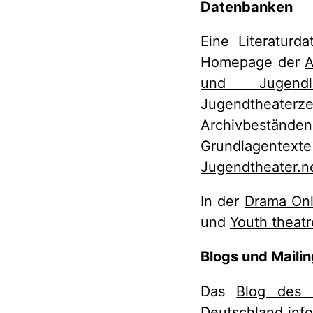
Datenbanken
Eine Literaturd
Homepage der
A
und Jugendli
Jugendtheaterz
Archivbeständ
Grundlagentexte
Jugendtheater.n
In der
Drama Onl
und
Youth theat
Blogs und Mailin
Das
Blog des 
Deutschland
info