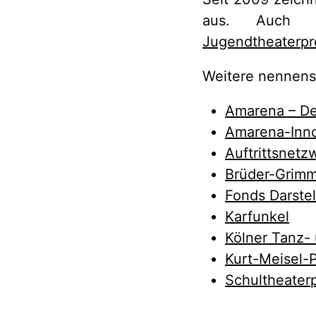
aus. Auch d
Jugendtheaterpr
Weitere nennen
Amarena – De
Amarena-Inno
Auftrittsnet
Brüder-Grimm
Fonds Darste
Karfunkel
Kölner Tanz-
Kurt-Meisel-P
Schultheaterp