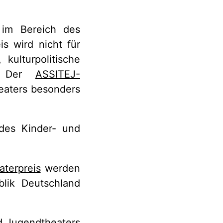
im Bereich des
s wird nicht für
 kulturpolitische
en. Der
ASSITEJ-
eaters besonders
des Kinder- und
terpreis
werden
lik Deutschland
d Jugendtheaters