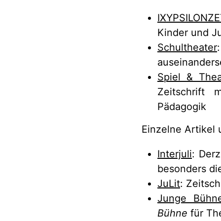
IXYPSILONZET
Kinder und Ju
Schultheater
auseinanders
Spiel & Thea
Zeitschrift
Pädagogik
Einzelne Artikel
Interjuli
: Derz
besonders di
JuLit
: Zeitsch
Junge Bühn
Bühne
für The