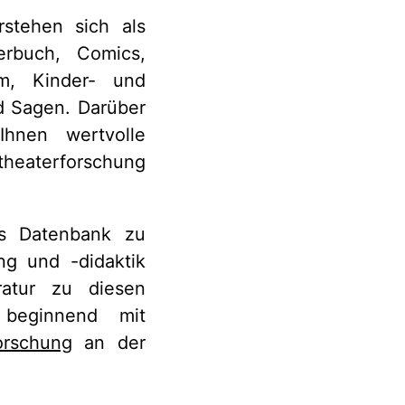
rstehen sich als
erbuch, Comics,
lm, Kinder- und
d Sagen. Darüber
Ihnen wertvolle
dtheaterforschung
s Datenbank zu
ng und -didaktik
ratur zu diesen
beginnend mit
orschung
an der