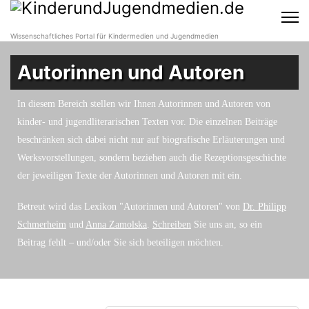
Wissenschaftliches Portal für Kindermedien und Jugendmedien
Autorinnen und Autoren
In diesem Bereich stellen wir Ihnen Autorinnen und Autoren von
kinder- und jugendliterarischen Texten vor. Die einzelnen Beiträge
beschränken sich dabei nicht nur auf biografische Erläuterungen und
Werksvorstellungen, sondern beziehen auch die Rezeptionsgeschichte
der jeweiligen Texte der Autorinnen und Autoren mit ein.
Betreut wird das Lexikon "Autorinnen und Autoren" von
Dr. Philipp
Schmerheim
und
Anna Zamolska
.
Schreiben
Sie uns an, so ein
Beitrag fehlt – und/oder Sie sich beteiligen möchten.