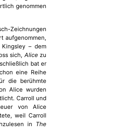
örtlich genommen
usch-Zeichnungen
ert aufgenommen,
 Kingsley – dem
oss sich,
Alice
zu
schließlich bat er
schon eine Reihe
für die berühmte
on Alice wurden
licht. Carroll und
teuer von Alice
te, weil Carroll
chzulesen in
The