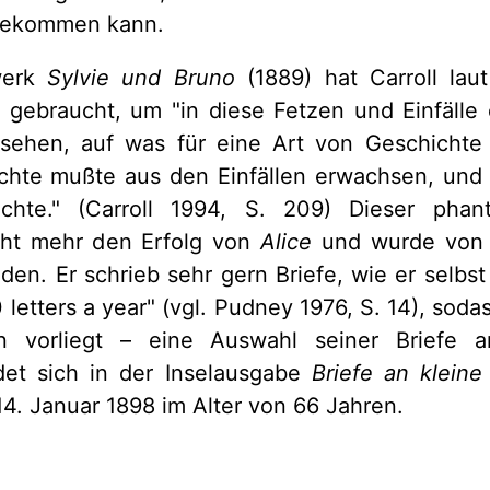
bekommen kann.
swerk
Sylvie und Bruno
(1889) hat Carroll lau
 gebraucht, um "in diese Fetzen und Einfälle
sehen, auf was für eine Art von Geschichte s
hte mußte aus den Einfällen erwachsen, und n
chte." (Carroll 1994, S. 209) Dieser phan
cht mehr den Erfolg von
Alice
und wurde von d
n. Er schrieb sehr gern Briefe, wie er selbst 
 letters a year" (vgl. Pudney 1976, S. 14), soda
en vorliegt – eine Auswahl seiner Briefe a
det sich in der Inselausgabe
Briefe an klein
14. Januar 1898 im Alter von 66 Jahren.