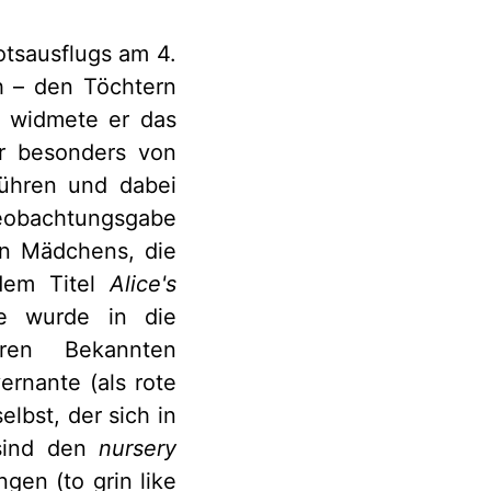
tsausflugs am 4.
th – den Töchtern
g widmete er das
ar besonders von
führen und dabei
 Beobachtungsgabe
en Mädchens, die
 dem Titel
Alice's
ce wurde in die
ren Bekannten
rnante (als rote
elbst, der sich in
 sind den
nursery
n (to grin like