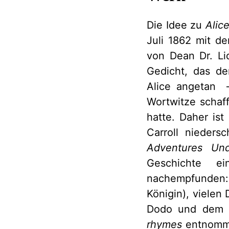
Die Idee zu
Alic
Juli 1862 mit de
von Dean Dr. Li
Gedicht, das de
Alice angetan –
Wortwitze schaff
hatte. Daher is
Carroll nieder
Adventures U
Geschichte e
nachempfunden: 
Königin), vielen 
Dodo und dem w
rhymes
entnomme