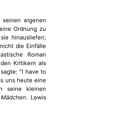
t seinen eigenen
 eine Ordnung zu
ie hinausliefen;
icht die Einfälle
tastische Roman
en Kritikern als
sagte: "I have to
ss uns heute eine
n seine kleinen
e Mädchen
. Lewis