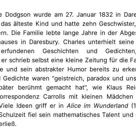
e Dodgson wurde am 27. Januar 1832 in Dare
 das älteste Kind und hatte zehn Geschwister,
rn. Die Familie lebte lange Jahre in der Abge
hauses in Daresbury. Charles unterhielt sein
 erfundenen Geschichten und Gedichte
r schrieb selbst eine kleine Zeitung für die Fa
e und sein abstrakter Humor bereits zu erk
 Gedichte waren "geistreich, paradox und unsi
päter berühmt gemacht hat", wie Klaus Rei
rrespondenz Carrolls mit kleinen Mädchen s
Viele Ideen griff er in
Alice im Wunderland
(
chulzeit fiel sein mathematisches Talent und
erließ.