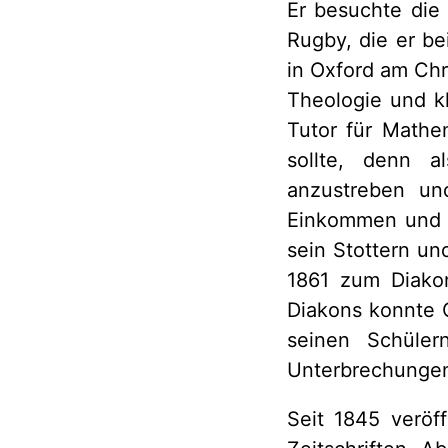
Er besuchte die
Rugby, die er be
in Oxford am Chr
Theologie und kl
Tutor für Mathe
sollte, denn a
anzustreben und
Einkommen und d
sein Stottern un
1861 zum Diako
Diakons konnte C
seinen Schüler
Unterbrechungen 
Seit 1845 veröf