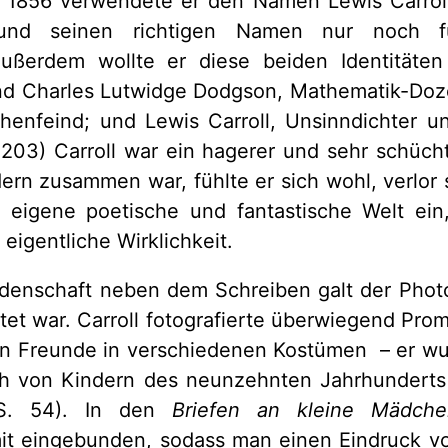
b 1856 verwendete er den Namen Lewis Carroll
und seinen richtigen Namen nur noch f
Außerdem wollte er diese beiden Identitäten
nd Charles Lutwidge Dodgson, Mathematik-Doze
henfeind; und Lewis Carroll, Unsinndichter u
. 203) Carroll war ein hagerer und sehr schüc
ern zusammen war, fühlte er sich wohl, verlor 
 eigene poetische und fantastische Welt ein,
e eigentliche Wirklichkeit.
denschaft neben dem Schreiben galt der Photo
itet war. Carroll fotografierte überwiegend Pro
en Freunde in verschiedenen Kostümen – er wu
h von Kindern des neunzehnten Jahrhunderts 
S. 54). In den
Briefen an kleine Mädche
it eingebunden, sodass man einen Eindruck von