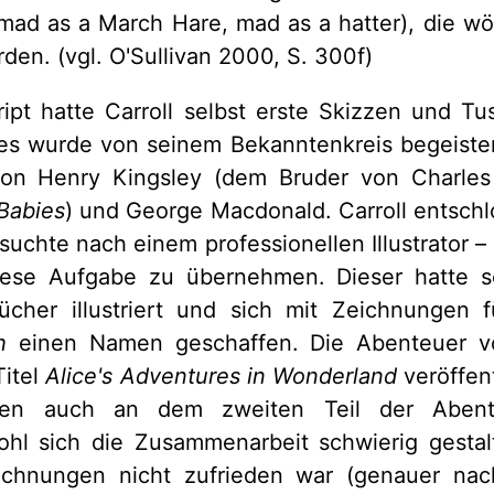
 mad as a March Hare, mad as a hatter), die w
den. (vgl. O'Sullivan 2000, S. 300f)
pt hatte Carroll selbst erste Skizzen und T
es wurde von seinem Bekanntenkreis begeist
von Henry Kingsley (dem Bruder von Charles
Babies
) und George Macdonald. Carroll entschl
suchte nach einem professionellen Illustrator – 
iese Aufgabe zu übernehmen. Dieser hatte 
ücher illustriert und sich mit Zeichnungen 
ch
einen Namen geschaffen. Die Abenteuer v
Titel
Alice's Adventures in Wonderland
veröffent
eten auch an dem zweiten Teil der Aben
l sich die Zusammenarbeit schwierig gestalte
eichnungen nicht zufrieden war (genauer na