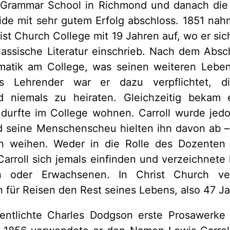
 Grammar School in Richmond und danach die 
ide mit sehr gutem Erfolg abschloss. 1851 na
ist Church College mit 19 Jahren auf, wo er sic
assische Literatur einschrieb. Nach dem Absch
matik am College, was seinen weiteren Lebe
ls Lehrender war er dazu verpflichtet, di
 niemals zu heiraten. Gleichzeitig bekam e
urfte im College wohnen. Carroll wurde jedoc
d seine Menschenscheu hielten ihn davon ab – 
n weihen. Weder in die Rolle des Dozenten 
arroll sich jemals einfinden und verzeichnete 
n oder Erwachsenen. In Christ Church ve
für Reisen den Rest seines Lebens, also 47 Ja
fentlichte Charles Dodgson erste Prosawerke