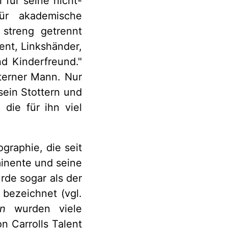
 für seine nicht-
ür akademische
 streng getrennt
nt, Linkshänder,
nd Kinderfreund."
hterner Mann. Nur
sein Stottern und
 die für ihn viel
graphie, die seit
minente und seine
rde sogar als der
bezeichnet (vgl.
n
wurden viele
 Carrolls Talent