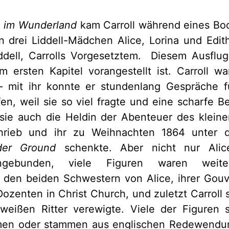
e im Wunderland
kam Carroll während eines Boo
n drei Liddell-Mädchen Alice, Lorina und Edi
ddell, Carrolls Vorgesetztem. Diesem Ausflu
m ersten Kapitel vorangestellt ist. Carroll w
 mit ihr konnte er stundenlang Gespräche 
en, weil sie so viel fragte und eine scharfe
t sie auch die Heldin der Abenteuer des klein
schrieb und ihr zu Weihnachten 1864 unter
nder Ground
schenkte. Aber nicht nur Ali
ingebunden, viele Figuren waren weite
den beiden Schwestern von Alice, ihrer Gouve
Dozenten in Christ Church, und zuletzt Carroll s
eißen Ritter verewigte. Viele der Figuren
n oder stammen aus englischen Redewendunge