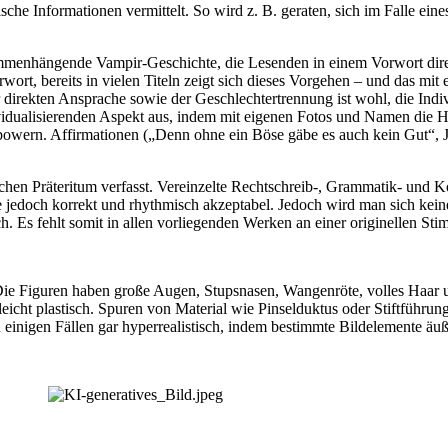
alsche Informationen vermittelt. So wird z. B. geraten, sich im Falle 
usammenhängende Vampir-Geschichte, die Lesenden in einem Vorwort dire
ort, bereits in vielen Titeln zeigt sich dieses Vorgehen – und das mit
r direkten Ansprache sowie der Geschlechtertrennung ist wohl, die Ind
vidualisierenden Aspekt aus, indem mit eigenen Fotos und Namen die H
powern. Affirmationen („Denn ohne ein Böse gäbe es auch kein Gut“, 
chen Präteritum verfasst. Vereinzelte Rechtschreib-, Grammatik- und Ko
e jedoch korrekt und rhythmisch akzeptabel. Jedoch wird man sich kein
ch. Es fehlt somit in allen vorliegenden Werken an einer originellen St
: Die Figuren haben große Augen, Stupsnasen, Wangenröte, volles Haar 
icht plastisch. Spuren von Material wie Pinselduktus oder Stiftführungen
einigen Fällen gar hyperrealistisch, indem bestimmte Bildelemente äußers