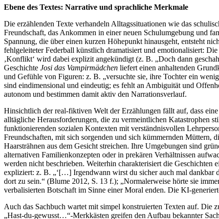
Ebene des Textes: Narrative und sprachliche Merkmale
Die erzählenden Texte verhandeln Alltagssituationen wie das schulisc
Freundschaft, das Ankommen in einer neuen Schulumgebung und famili
Spannung, die über einen kurzen Höhepunkt hinausgeht, entsteht nich
fehlgeleiteter Federball künstlich dramatisiert und emotionalisiert: D
‚Konflikt‘ wird dabei explizit angekündigt (z. B. „Doch dann geschah
Geschichte
Josi das Vampirmädchen
liefert einen anhaltenden Grund
und Gefühle von Figuren: z. B. „versuchte sie, ihre Tochter ein weni
sind eindimensional und eindeutig; es fehlt an Ambiguität und Offenh
autonom und bestimmen damit aktiv den Narrationsverlauf.
Hinsichtlich der real-fiktiven Welt der Erzählungen fällt auf, dass ei
alltägliche Herausforderungen, die zu vermeintlichen Katastrophen sti
funktionierenden sozialen Kontexten mit verständnisvollen Lehrpers
Freundschaften, mit sich sorgenden und sich kümmernden Müttern, di
Haarsträhnen aus dem Gesicht streichen. Ihre Umgebungen sind grüne G
alternativen Familienkonzepten oder in prekären Verhältnissen aufwa
werden nicht beschrieben. Weiterhin charakterisiert die Geschichten
expliziert: z. B. „‘[…] Irgendwann wirst du sicher auch mal dankbar 
dort zu sein.“ (Blume 2012, S. 13 f.); „Normalerweise hörte sie immer 
verbalisierten Botschaft im Sinne einer Moral enden. Die KI-generier
Auch das Sachbuch wartet mit simpel konstruierten Texten auf. Die z
„Hast-du-gewusst…“-Merkkästen greifen den Aufbau bekannter Sachbuc