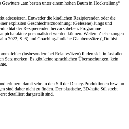
eines Gewitters „am besten unter einem hohen Baum in Hockstellung“
kt adressieren. Entweder die kindlichen Rezipierenden oder die
 einer expliziten Geschlechterzuordnung: (Gelesene) Jungs und
ividualität der Rezipierenden hervorzuheben. Programme
auptcharaktere personalisiert werden können. Weitere Zielsetzungen
Jahn 2022, S. 6) und Coaching-ähnliche Glaubenssätze („Du bist
mmafehler (insbesondere bei Relativsätzen) finden sich in fast allen
en Satz merken: Es gibt keine sprachlichen Überraschungen, kein
imme.
und erinnern damit sehr an den Stil der Disney-Produktionen bzw. an
 sind daher nicht zu finden. Der plastische, 3D-hafte Stil strebt
t detailliert dargestellt sind.