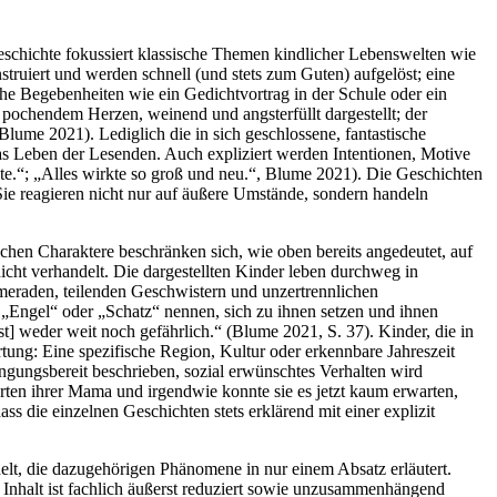
Geschichte fokussiert klassische Themen kindlicher Lebenswelten wie
uiert und werden schnell (und stets zum Guten) aufgelöst; eine
he Begebenheiten wie ein Gedichtvortrag in der Schule oder ein
it pochendem Herzen, weinend und angsterfüllt dargestellt; der
Blume 2021). Lediglich die in sich geschlossene, fantastische
s Leben der Lesenden. Auch expliziert werden Intentionen, Motive
nnte.“; „Alles wirkte so groß und neu.“, Blume 2021). Die Geschichten
Sie reagieren nicht nur auf äußere Umstände, sondern handeln
dlichen Charaktere beschränken sich, wie oben bereits angedeutet, auf
nicht verhandelt. Die dargestellten Kinder leben durchweg in
meraden, teilenden Geschwistern und unzertrennlichen
„Engel“ oder „Schatz“ nennen, sich zu ihnen setzen und ihnen
t] weder weit noch gefährlich.“ (Blume 2021, S. 37). Kinder, die in
ung: Eine spezifische Region, Kultur oder erkennbare Jahreszeit
ngungsbereit beschrieben, sozial erwünschtes Verhalten wird
orten ihrer Mama und irgendwie konnte sie es jetzt kaum erwarten,
ss die einzelnen Geschichten stets erklärend mit einer explizit
elt, die dazugehörigen Phänomene in nur einem Absatz erläutert.
Inhalt ist fachlich äußerst reduziert sowie unzusammenhängend