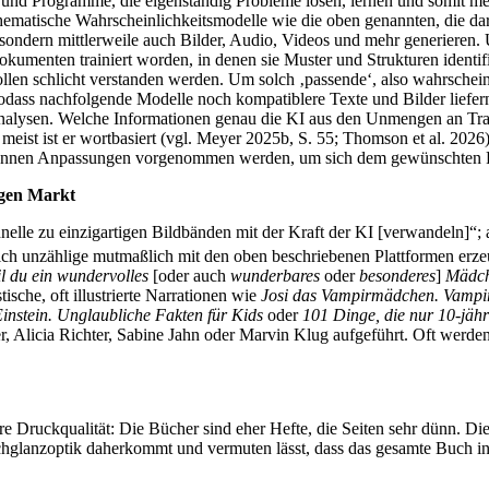
en und Programme, die eigenständig Probleme lösen, lernen und somit 
athematische Wahrscheinlichkeitsmodelle wie die oben genannten, die d
 sondern mittlerweile auch Bilder, Audio, Videos und mehr generieren. 
umenten trainiert worden, in denen sie Muster und Strukturen identif
ollen schlicht verstanden werden. Um solch ‚passende‘, also wahrschei
odass nachfolgende Modelle noch kompatiblere Texte und Bilder liefern
analysen. Welche Informationen genau die KI aus den Unmengen an Trai
meist ist er wortbasiert (vgl. Meyer 2025b, S. 55; Thomson et al. 2026)
 können Anpassungen vorgenommen werden, um sich dem gewünschten Pr
igen Markt
elle zu einzigartigen Bildbänden mit der Kraft der KI [verwandeln]“; 
ich unzählige mutmaßlich mit den oben beschriebenen Plattformen erze
l du ein wundervolles
[oder auch
wunderbares
oder
besonderes
]
Mädch
tische, oft illustrierte Narrationen wie
Josi das Vampirmädchen. Vampir
instein. Unglaubliche Fakten für Kids
oder
101 Dinge, die nur 10-jäh
licia Richter, Sabine Jahn oder Marvin Klug aufgeführt. Oft werden 
?
e Druckqualität: Die Bücher sind eher Hefte, die Seiten sehr dünn. Die Sc
hglanzoptik daherkommt und vermuten lässt, dass das gesamte Buch in di