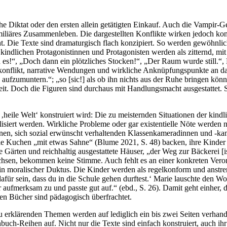
he Diktat oder den ersten allein getätigten Einkauf. Auch die Vampir-
äres Zusammenleben. Die dargestellten Konflikte wirken jedoch konstr
t. Die Texte sind dramaturgisch flach konzipiert. So werden gewöhnlic
ie kindlichen Protagonistinnen und Protagonisten werden als zitternd, m
 es!“, „Doch dann ein plötzliches Stocken!“, „Der Raum wurde still.“, 
konflikt, narrative Wendungen und wirkliche Anknüpfungspunkte an da
g aufzumuntern.“; „so [sic!] als ob ihn nichts aus der Ruhe bringen kö
eit. Doch die Figuren sind durchaus mit Handlungsmacht ausgestattet. 
ne ‚heile Welt‘ konstruiert wird: Die zu meisternden Situationen der kin
lisiert werden. Wirkliche Probleme oder gar existentielle Nöte werden 
onen, sich sozial erwünscht verhaltenden Klassenkameradinnen und -ka
e Kuchen „mit etwas Sahne“ (Blume 2021, S. 48) backen, ihre Kinder 
ärten und reichhaltig ausgestattete Häuser, „der Weg zur Bäckerei [is
chsen, bekommen keine Stimme. Auch fehlt es an einer konkreten Verort
 ein moralischer Duktus. Die Kinder werden als regelkonform und anstre
dafür sein, dass du in die Schule gehen durftest.‘ Marie lauschte den W
aufmerksam zu und passte gut auf.“ (ebd., S. 26). Damit geht einher, da
ten Bücher sind pädagogisch überfrachtet.
u erklärenden Themen werden auf lediglich ein bis zwei Seiten verhand
h-Reihen auf. Nicht nur die Texte sind einfach konstruiert, auch ihr 