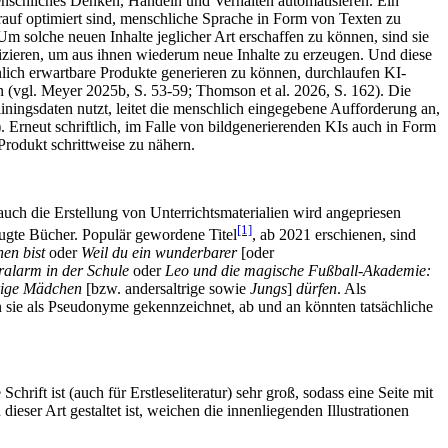
menschliches Denken, Handeln und Verhalten automatisieren. Ein
arauf optimiert sind, menschliche Sprache in Form von Texten zu
Um solche neuen Inhalte jeglicher Art erschaffen zu können, sind sie
izieren, um aus ihnen wiederum neue Inhalte zu erzeugen. Und diese
nlich erwartbare Produkte generieren zu können, durchlaufen KI-
 (vgl. Meyer 2025b, S. 53-59; Thomson et al. 2026, S. 162). Die
ningsdaten nutzt, leitet die menschlich eingegebene Aufforderung an,
. Erneut schriftlich, im Falle von bildgenerierenden KIs auch in Form
odukt schrittweise zu nähern.
auch die Erstellung von Unterrichtsmaterialien wird angepriesen
[1]
ugte Bücher. Populär gewordene Titel
, ab 2021 erschienen, sind
en bist
oder
Weil du ein wunderbarer
[oder
alarm in der Schule
oder
Leo und die magische Fußball-Akademie:
rige Mädchen
[bzw. andersaltrige sowie
Jungs
]
dürfen
. Als
sie als Pseudonyme gekennzeichnet, ab und an könnten tatsächliche
hrift ist (auch für Erstleseliteratur) sehr groß, sodass eine Seite mit
eser Art gestaltet ist, weichen die innenliegenden Illustrationen