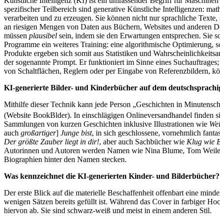
Künstliche Intelligenz (KI) ist ein umfassender Begriff für Maschin
spezifischer Teilbereich sind generative Künstliche Intelligenzen: m
verarbeiten und zu erzeugen. Sie können nicht nur sprachliche Texte,
an riesigen Mengen von Daten aus Büchern, Websites und anderen Dok
müssen
plausibel
sein, indem sie den Erwartungen entsprechen. Sie s
Programme ein weiteres Training: eine algorithmische Optimierung, s
Produkte ergeben sich somit aus Statistiken und Wahrscheinlichkeits
der sogenannte Prompt. Er funktioniert im Sinne eines Suchauftrages; 
von Schaltflächen, Reglern oder per Eingabe von Referenzbildern,
KI-generierte Bilder- und Kinderbücher auf dem deutschsprach
Mithilfe dieser Technik kann jede Person „Geschichten in Minutenschn
(Website BookBlder). In einschlägigen Onlineversandhandel finden s
Sammlungen von kurzen Geschichten inklusive Illustrationen wie
Wei
auch
großartiger
]
Junge
bist
, in sich geschlossene, vornehmlich fantas
Der größte Zauber liegt in dir!
, aber auch Sachbücher wie
Klug wie E
Autorinnen und Autoren werden Namen wie Nina Blume, Tom Weiler, A
Biographien hinter den Namen stecken.
Was kennzeichnet die KI-generierten Kinder- und Bilderbücher
Der erste Blick auf die materielle Beschaffenheit offenbart eine minder
wenigen Sätzen bereits gefüllt ist. Während das Cover in farbiger Hoc
hiervon ab. Sie sind schwarz-weiß und meist in einem anderen Stil.