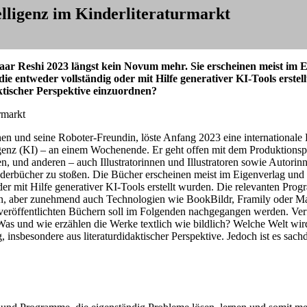
elligenz im Kinderliteraturmarkt
r Reshi 2023 längst kein Novum mehr. Sie erscheinen meist im 
ie entweder vollständig oder mit Hilfe generativer KI-Tools erste
aktischer Perspektive einzuordnen?
und seine Roboter-Freundin, löste Anfang 2023 eine internationale Be
igenz (KI) – an einem Wochenende. Er geht offen mit dem Produktionspr
en, und anderen – auch Illustratorinnen und Illustratoren sowie Autori
inderbücher zu stoßen. Die Bücher erscheinen meist im Eigenverlag u
 oder mit Hilfe generativer KI-Tools erstellt wurden. Die relevanten
 aber zunehmend auch Technologien wie BookBildr, Framily oder Magis
röffentlichten Büchern soll im Folgenden nachgegangen werden. Verf
(Was und wie erzählen die Werke textlich wie bildlich? Welche Welt wi
 insbesondere aus literaturdidaktischer Perspektive. Jedoch ist es sac