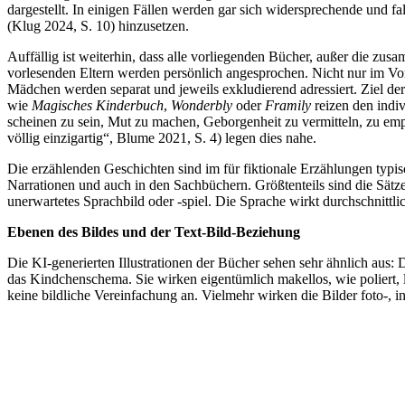
dargestellt. In einigen Fällen werden gar sich widersprechende und f
(Klug 2024, S. 10) hinzusetzen.
Auffällig ist weiterhin, dass alle vorliegenden Bücher, außer die z
vorlesenden Eltern werden persönlich angesprochen. Nicht nur im Vorw
Mädchen werden separat und jeweils exkludierend adressiert. Ziel de
wie
Magisches Kinderbuch
,
Wonderbly
oder
Framily
reizen den indi
scheinen zu sein, Mut zu machen, Geborgenheit zu vermitteln, zu em
völlig einzigartig“, Blume 2021, S. 4) legen dies nahe.
Die erzählenden Geschichten sind im für fiktionale Erzählungen typis
Narrationen und auch in den Sachbüchern. Größtenteils sind die Sätz
unerwartetes Sprachbild oder -spiel. Die Sprache wirkt durchschnittli
Ebenen des Bildes und der Text-Bild-Beziehung
Die KI-generierten Illustrationen der Bücher sehen sehr ähnlich aus
das Kindchenschema. Sie wirken eigentümlich makellos, wie poliert, le
keine bildliche Vereinfachung an. Vielmehr wirken die Bilder foto-, in 