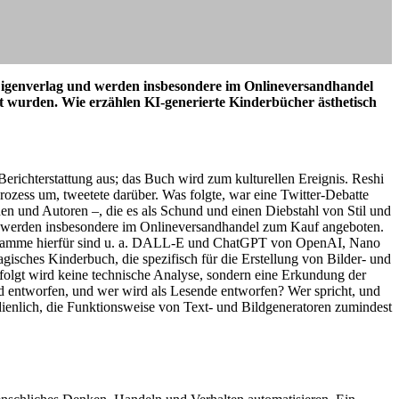
Eigenverlag und werden insbesondere im Onlineversandhandel
llt wurden. Wie erzählen KI-generierte Kinderbücher ästhetisch
richterstattung aus; das Buch wird zum kulturellen Ereignis. Reshi
ozess um, tweetete darüber. Was folgte, war eine Twitter-Debatte
nnen und Autoren –, die es als Schund und einen Diebstahl von Stil und
nd werden insbesondere im Onlineversandhandel zum Kauf angeboten.
 Programme hierfür sind u. a. DALL-E und ChatGPT von OpenAI, Nano
ches Kinderbuch, die spezifisch für die Erstellung von Bilder- und
olgt wird keine technische Analyse, sondern eine Erkundung der
rd entworfen, und wer wird als Lesende entworfen? Wer spricht, und
hdienlich, die Funktionsweise von Text- und Bildgeneratoren zumindest