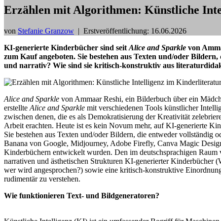
Erzählen mit Algorithmen: Künstliche Int
von
Stefanie Granzow
|
Erstveröffentlichung: 16.06.2026
KI-generierte Kinderbücher sind seit
Alice and Sparkle
von Ammaa
zum Kauf angeboten. Sie bestehen aus Texten und/oder Bildern, d
und narrativ? Wie sind sie kritisch-konstruktiv aus literaturdid
Alice and Sparkle
von Ammaar Reshi, ein Bilderbuch über ein Mädchen 
erstellte
Alice and Sparkle
mit verschiedenen Tools künstlicher Intell
zwischen denen, die es als Demokratisierung der Kreativität zelebrier
Arbeit erachten. Heute ist es kein Novum mehr, auf KI-generierte K
Sie bestehen aus Texten und/oder Bildern, die entweder vollständig
Banana von Google, Midjourney, Adobe Firefly, Canva Magic Design,
Kinderbüchern entwickelt wurden. Den im deutschsprachigen Raum ve
narrativen und ästhetischen Strukturen KI-generierter Kinderbücher 
wer wird angesprochen?) sowie eine kritisch-konstruktive Einordnung,
rudimentär zu verstehen.
Wie funktionieren Text- und Bildgeneratoren?