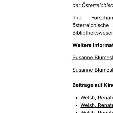
der Österreichis
Ihre Forschung
österreichische
Bibliothekswese
Weitere Informa
Susanne Blumesb
Susanne Blumes
Beiträge auf K
Welsh, Renat
Welsh, Renat
Welsh, Renat