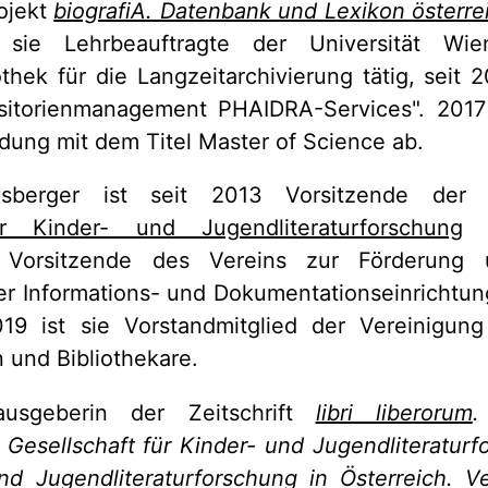
ojekt
biografiA. Datenbank und Lexikon österre
 sie Lehrbeauftragte der Universität W
othek für die Langzeitarchivierung tätig, seit 2
sitorienmanagement PHAIDRA-Services". 2017 
ldung mit dem Titel Master of Science ab.
sberger ist seit 2013 Vorsitzende de
ür Kinder- und Jugendliteraturforschung
(
de Vorsitzende des Vereins zur Förderung
er Informations- und Dokumentationseinrichtun
019 ist sie Vorstandmitglied der Vereinigung 
n und Bibliothekare.
ausgeberin der Zeitschrift
libri liberorum
.
 Gesellschaft für Kinder- und Jugendliteraturf
nd Jugendliteraturforschung in Österreich. Ve