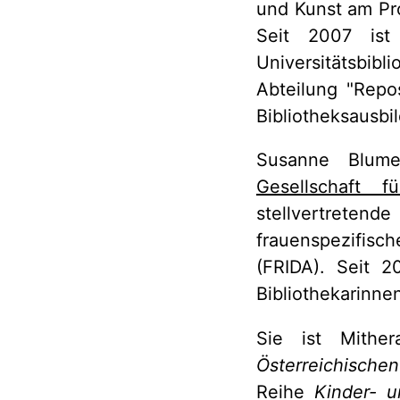
und Kunst am Pr
Seit 2007 ist
Universitätsbibli
Abteilung "Repo
Bibliotheksausbi
Susanne Blume
Gesellschaft f
stellvertreten
frauenspezifisch
(FRIDA). Seit 2
Bibliothekarinne
Sie ist Mither
Österreichischen
Reihe
Kinder- u