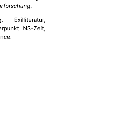
turforschung
.
 Exilliteratur,
erpunkt NS-Zeit,
nce.