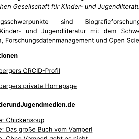
chen Gesellschaft für Kinder- und Jugendlitera
sschwerpunkte sind Biografieforschung,
 Kinder- und Jugendliteratur mit dem Schw
n, Forschungsdatenmanagement und Open Scie
tionen
ergers ORCID-Profil
bergers private Homepage
inderundJugendmedien.de
e: Chickensoup
e: Das große Buch vom Vamperl
e: Ohne Vamperl geht es nicht