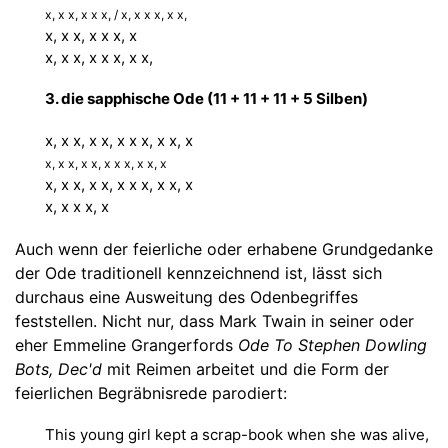
x, x x, x x x, / x, x x x, x x,
x, x x, x x x, x
x, x x, x x x, x x,
3. die sapphische Ode (11 + 11 + 11 + 5 Silben)
x, x x, x x, x x x, x x, x
x, x x, x x, x x x, x x, x
x, x x, x x, x x x, x x, x
x, x x x, x
Auch wenn der feierliche oder erhabene Grundgedanke
der Ode traditionell kennzeichnend ist, lässt sich
durchaus eine Ausweitung des Odenbegriffes
feststellen. Nicht nur, dass Mark Twain in seiner oder
eher Emmeline Grangerfords
Ode To Stephen Dowling
Bots, Dec'd
mit Reimen arbeitet und die Form der
feierlichen Begräbnisrede parodiert:
This young girl kept a scrap-book when she was alive,