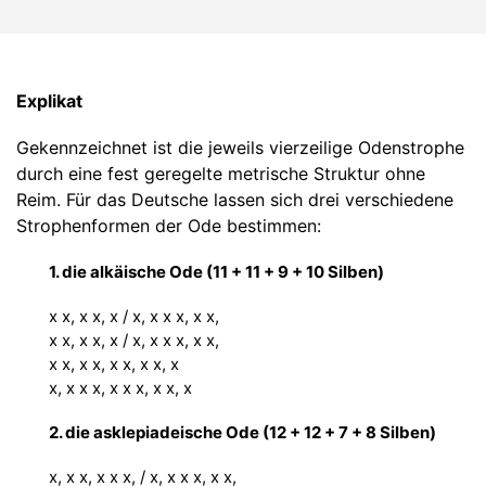
Explikat
Gekennzeichnet ist die jeweils vierzeilige Odenstrophe
durch eine fest geregelte metrische Struktur ohne
Reim. Für das Deutsche lassen sich drei verschiedene
Strophenformen der Ode bestimmen:
1. die alkäische Ode (11 + 11 + 9 + 10 Silben)
x x, x x, x / x, x x x, x x,
x x, x x, x / x, x x x, x x,
x x, x x, x x, x x, x
x, x x x, x x x, x x, x
2. die asklepiadeische Ode (12 + 12 + 7 + 8 Silben)
x, x x, x x x, / x, x x x, x x,