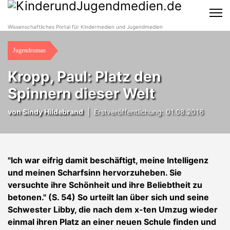
Wissenschaftliches Portal für Kindermedien und Jugendmedien
Jugendroman
Kropp, Paul: Platz den
Spinnern dieser Welt
von
Sindy Hildebrand
|
Erstveröffentlichung: 01.08.2016
"Ich war eifrig damit beschäftigt, meine Intelligenz
und meinen Scharfsinn hervorzuheben. Sie
versuchte ihre Schönheit und ihre Beliebtheit zu
betonen." (S. 54) So urteilt Ian über sich und seine
Schwester Libby, die nach dem x-ten Umzug wieder
einmal ihren Platz an einer neuen Schule finden und