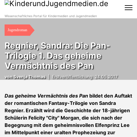
Wissenschaftliches Portal für Kindermedien und Jugendmedien
Jugendroman
Regnier, Sandra: Die Pan-
Trilogie 1. Das geheime
Vermächtnis des Pan
von
Svenja Thomas
|
Erstveröffentlichung: 24.05.2017
Das geheime Vermächtnis des Pan
bildet den Auftakt
der romantischen Fantasy-Trilogie von Sandra
Regnier. Erzählt wird die Geschichte der 18-jährigen
Schülerin Felicity "City" Morgan, die sich nach der
Begegnung mit dem geheimnisvollen Elfenprinz Lee
im Mittelpunkt einer uralten Prophezeiung zur