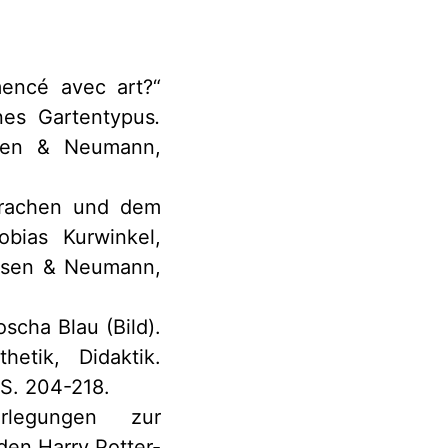
mencé avec art?“
nes Gartentypus
.
usen & Neumann,
sdrachen und dem
obias Kurwinkel,
ausen & Neumann,
scha Blau (Bild).
hetik, Didaktik.
 S. 204-218.
rlegungen zur
den Harry Potter-