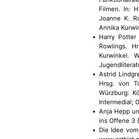
Filmen. In: 
Joanne K. Ro
Annika Kurwi
Harry Potter
Rowlings. H
Kurwinkel. 
Jugendliterat
Astrid Lindgr
Hrsg. von To
Würzburg: Kö
Intermedial; 0
Anja Hepp und
ins Offene 3 
Die Idee vo