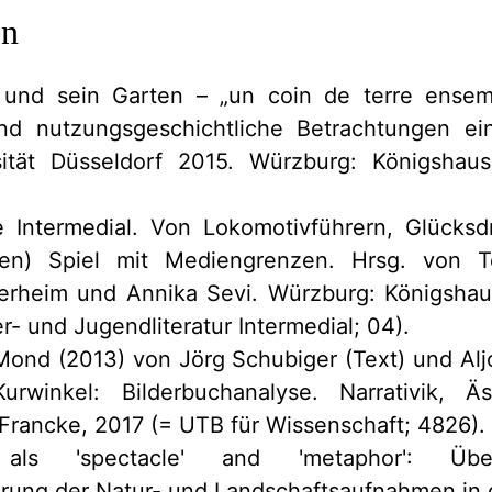
en
 und sein Garten – „un coin de terre ense
nd nutzungsgeschichtliche Betrachtungen ei
rsität Düsseldorf 2015. Würzburg: Königsha
 Intermedial. Von Lokomotivführern, Glück
hen) Spiel mit Mediengrenzen. Hrsg. von T
erheim und Annika Sevi. Würzburg: Königsh
r- und Jugendliteratur Intermedial; 04).
ond (2013) von Jörg Schubiger (Text) und Aljo
urwinkel: Bilderbuchanalyse. Narrativik, Äst
Francke, 2017 (= UTB für Wissenschaft; 4826).
 als 'spectacle' and 'metaphor': Übe
erung der Natur- und Landschaftsaufnahmen in 