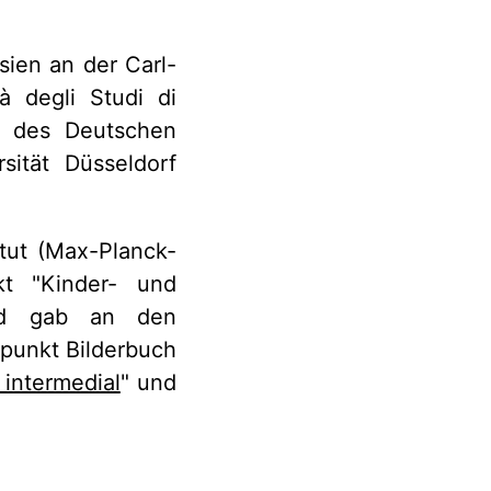
sien an der Carl-
à degli Studi di
ng des Deutschen
sität Düsseldorf
itut (Max-Planck-
kt "Kinder- und
und gab an den
punkt Bilderbuch
 intermedial
" und