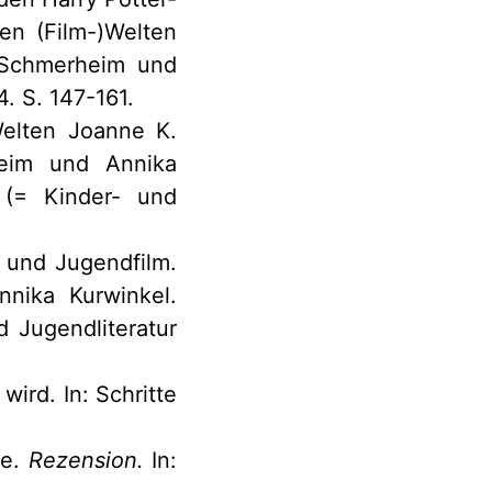
en (Film-)Welten
p Schmerheim und
. S. 147-161.
Welten Joanne K.
heim und Annika
 (= Kinder- und
- und Jugendfilm.
nnika Kurwinkel.
 Jugendliteratur
ird. In: Schritte
ee.
Rezension.
In: