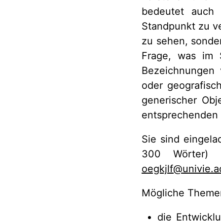
bedeutet auch 
Standpunkt zu ver
zu sehen, sonder
Frage, was im S
Bezeichnungen 
oder geografisc
generischer Obj
entsprechenden 
Sie sind eingela
300 Wörter)
oegkjlf@univie.a
Mögliche Themen
die Entwickl