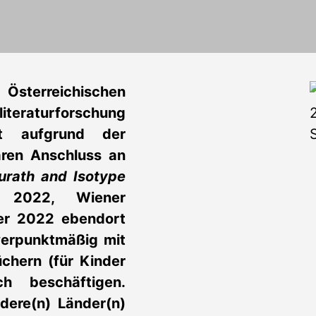
terreichischen
literaturforschung
zt aufgrund der
aren Anschluss an
urath and Isotype
 2022, Wiener
er 2022 ebendort
werpunktmäßig mit
üchern (für Kinder
h beschäftigen.
dere(n) Länder(n)