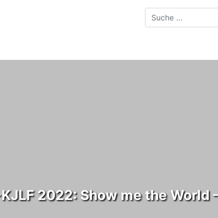
KJLF 2022: Show me the World –