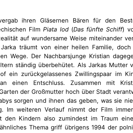
 vergab ihren Gläsernen Bären für den Bes
echischen Film
Piata lod
(
Das fünfte Schiff
) v
ealität auf wundersame Weise miteinander ver
 Jarka träumt von einer heilen Familie, doch
enen Wege. Der Nachbarsjunge Kristian dagege
ltern ständig überbehütet. Als Jarkas Mutter
f ein zurückgelassenes Zwillingspaar im Ki
tan einen Entschluss. Zusammen mit Krist
arten der Großmutter hoch über Stadt veran
abys sorgen und ihnen das geben, was sie nie
. Im weiteren Verlauf nimmt der Film imme
t den Kindern also zumindest im Traum ein
 ähnliches Thema griff übrigens 1994 der poln