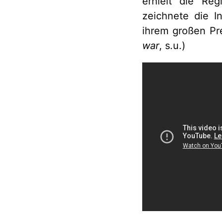
erhielt die Re
zeichnete die I
ihrem großen Pr
war
, s.u.)