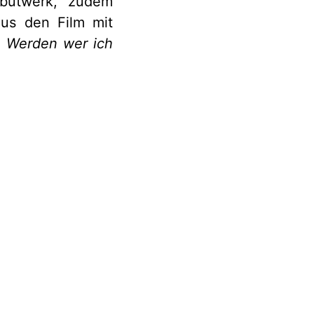
ebütwerk, zudem
lus den Film mit
m
Werden wer ich