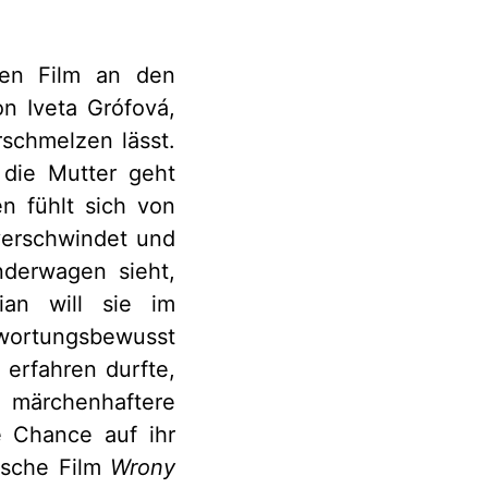
ten Film an den
on Iveta Grófová,
schmelzen lässt.
 die Mutter geht
n fühlt sich von
 verschwindet und
nderwagen sieht,
ian will sie im
twortungsbewusst
 erfahren durfte,
r märchenhaftere
e Chance auf ihr
ische Film
Wrony