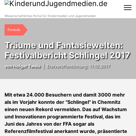
Wissenschaftliches Portal für Kindermedien und Jugendmedien
Festivals
Träume und Fantasiewelten:
Festivalbericht Schlingel 2017
von
Holger Twele
|
Erstveröffentlichung: 11.10.2017
Mit etwa 24.000 Besuchern und damit 3000 mehr
als im Vorjahr konnte der "Schlingel" in Chemnitz
einen neuen Rekord vermelden. Das auf Wachstum
und Innovationen programmierte Festival, das im
Juni des Jahres von der FFA sogar als
Referenzfilmfestival anerkannt wurde, präsentierte