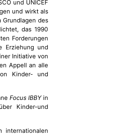
UNESCO und UNICEF
gen und wirkt als
n Grundlagen des
ichtet, das 1990
gsten Forderungen
de Erziehung und
er Initiative von
en Appell an alle
von Kinder- und
umne
Focus IBBY
in
über Kinder-und
 internationalen