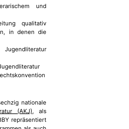
erarischem und
tung qualitativ
rn, in denen die
 Jugendliteratur
ugendliteratur
rechtskonvention
echzig nationale
ratur (AKJ)
, als
BBY repräsentiert
grammen als auch