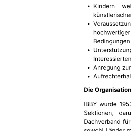
Kindern we
künstlerisch
Voraussetzu
hochwertiger
Bedingungen 
Unterstützun
Interessierte
Anregung zum
Aufrechterha
Die Organisatio
IBBY wurde 1953
Sektionen, da
Dachverband für 
sowohl Länder m