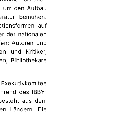
te um den Aufbau
teratur bemühen.
ationsformen auf
er der nationalen
fen: Autoren und
en und Kritiker,
n, Bibliothekare
 Exekutivkomitee
ährend des IBBY-
 besteht aus dem
nen Ländern. Die