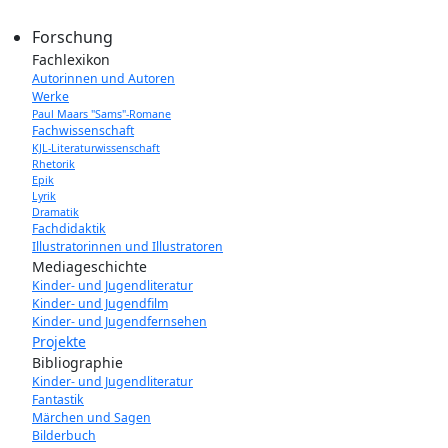
Forschung
Fachlexikon
Autorinnen und Autoren
Werke
Paul Maars "Sams"-Romane
Fachwissenschaft
KJL-Literaturwissenschaft
Rhetorik
Epik
Lyrik
Dramatik
Fachdidaktik
Illustratorinnen und Illustratoren
Mediageschichte
Kinder- und Jugendliteratur
Kinder- und Jugendfilm
Kinder- und Jugendfernsehen
Projekte
Bibliographie
Kinder- und Jugendliteratur
Fantastik
Märchen und Sagen
Bilderbuch