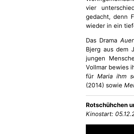
vier unterschie
gedacht, denn Fr
wieder in ein ti
Das Drama
Auer
Bjerg aus dem J
jungen Mensche
Vollmar bewies ih
für
Maria ihm s
(2014) sowie
Mei
Rotschühchen u
Kinostart: 05.12