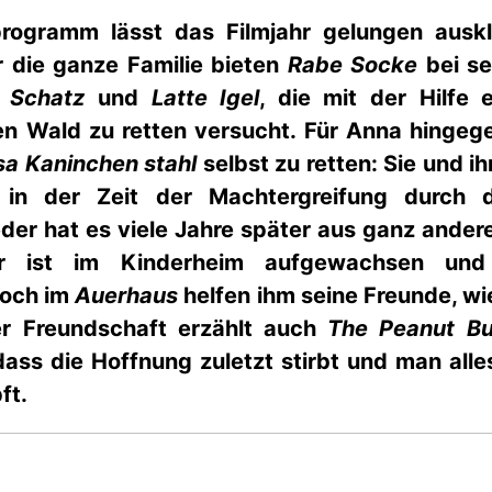
ogramm lässt das Filmjahr gelungen auskli
r die ganze Familie bieten
Rabe Socke
bei se
 Schatz
und
Latte Igel
, die mit der Hilfe
n Wald zu retten versucht. Für Anna hingegen 
osa Kaninchen stahl
selbst zu retten: Sie und ih
 in der Zeit der Machtergreifung durch 
eder hat es viele Jahre später aus ganz ander
er ist im Kinderheim aufgewachsen und
Doch im
Auerhaus
helfen ihm seine Freunde, wi
er Freundschaft erzählt auch
The Peanut Bu
dass die Hoffnung zuletzt stirbt und man alle
ft.