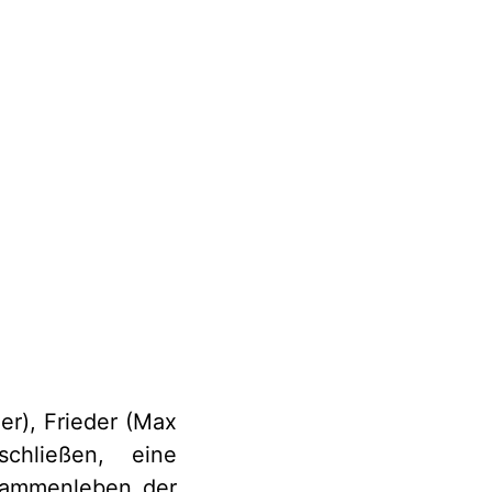
r), Frieder (Max
chließen, eine
sammenleben der