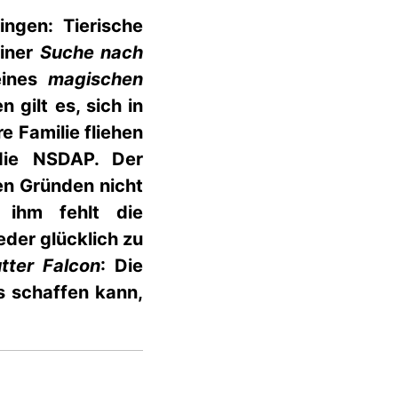
ngen: Tierische
iner
Suche nach
 eines
magischen
gilt es, sich in
re Familie fliehen
die NSDAP. Der
en Gründen nicht
 ihm fehlt die
eder glücklich zu
tter Falcon
: Die
s schaffen kann,