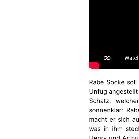
Rabe Socke soll
Unfug angestellt
Schatz, welche
sonnenklar: Rab
macht er sich a
was in ihm steck
Henry und Arthu