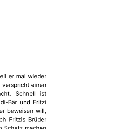
il er mal wieder
 verspricht einen
ht. Schnell ist
i-Bär und Fritzi
r beweisen will,
ch Fritzis Brüder
em Schatz machen