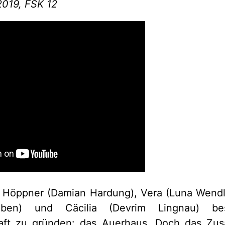
.2019, FSK 12
e Höppner (Damian Hardung), Vera (Luna Wendle
en) und Cäcilia (Devrim Lingnau) bes
ft zu gründen: das Auerhaus. Doch das Zu