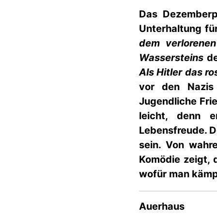
Das Dezemberpr
Unterhaltung fü
dem verlorenen
Wassersteins
de
Als Hitler das r
vor den Nazis
Jugendliche Fri
leicht, denn 
Lebensfreude. 
sein. Von wahr
Komödie zeigt, 
wofür man kämp
Auerhaus