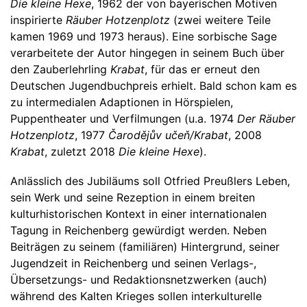
Die kleine Hexe
, 1962 der von bayerischen Motiven
inspirierte
Räuber Hotzenplotz
(zwei weitere Teile
kamen 1969 und 1973 heraus). Eine sorbische Sage
verarbeitete der Autor hingegen in seinem Buch über
den Zauberlehrling
Krabat
, für das er erneut den
Deutschen Jugendbuchpreis erhielt. Bald schon kam es
zu intermedialen Adaptionen in Hörspielen,
Puppentheater und Verfilmungen (u.a. 1974
Der Räuber
Hotzenplotz
, 1977
Čarodějův učeň/Krabat
, 2008
Krabat
, zuletzt 2018
Die kleine Hexe
).
Anlässlich des Jubiläums soll Otfried Preußlers Leben,
sein Werk und seine Rezeption in einem breiten
kulturhistorischen Kontext in einer internationalen
Tagung in Reichenberg gewürdigt werden. Neben
Beiträgen zu seinem (familiären) Hintergrund, seiner
Jugendzeit in Reichenberg und seinen Verlags-,
Übersetzungs- und Redaktionsnetzwerken (auch)
während des Kalten Krieges sollen interkulturelle