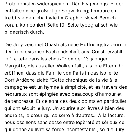
Protagonisten widerspiegeln. Rán Flygenrings Bilder
entfalten eine großartige Sogwirkung; temporeich
treibt sie den Inhalt wie im Graphic-Novel-Bereich
voran, komponiert Seite für Seite typografisch wie
bildnerisch durch."
Die Jury zeichnet Guasti als neue Hoffnungsträgerin in
der französischen Buchlandschaft aus. Guasti erzählt
in "La tête dans les choux" von der 13-jährigen
Margotte, die aus allen Wolken fällt, als ihre Eltern ihr
eröffnen, dass die Familie von Paris in das isolierte
Dorf Ardèche zieht: "Cette chronique de la vie à la
campagne est un hymne à simplicité, et les travers des
néoruraux sont épinglés avec beaucoup d’humour et
de tendresse. Et ce sont ces deux points en particulier
qui ont séduit le jury. Un sourire aux lèvres à bien des
endroits, le cœur qui se serre à d’autres… A la lecture,
nous oscillons sans cesse entre légèreté et sérieux ce
qui donne au livre sa force incontestable", so die Jury