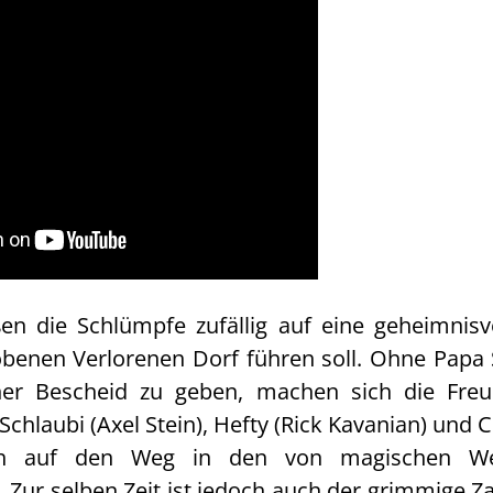
en die Schlümpfe zufällig auf eine geheimnisvo
nen Verlorenen Dorf führen soll. Ohne Papa 
her Bescheid zu geben, machen sich die Fre
 Schlaubi (Axel Stein), Hefty (Rick Kavanian) und 
lich auf den Weg in den von magischen W
 Zur selben Zeit ist jedoch auch der grimmige 