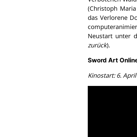
(Christoph Mari
das Verlorene Do
computeranimiert
Neustart unter d
zurück
).
Sword Art Onlin
Kinostart: 6. April