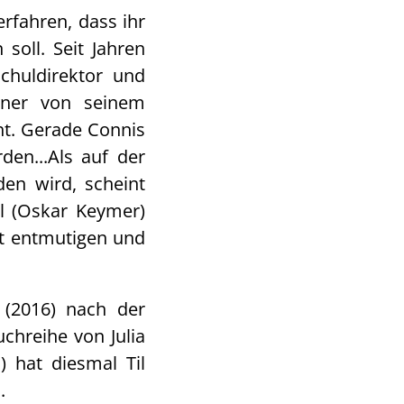
rfahren, dass ihr
soll. Seit Jahren
chuldirektor und
ohner von seinem
ht. Gerade Connis
den...Als auf der
en wird, scheint
l (Oskar Keymer)
cht entmutigen und
o
(2016) nach der
chreihe von Julia
 hat diesmal Til
n.