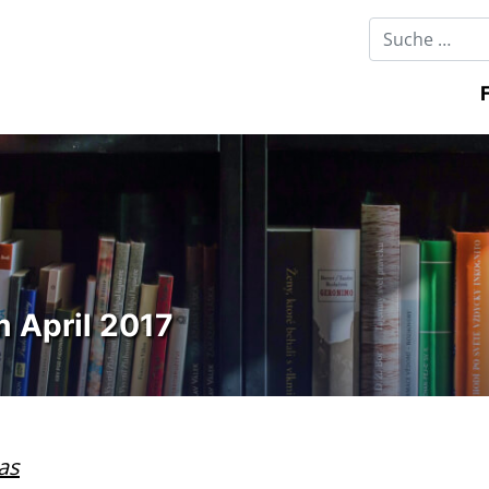
m April 2017
as