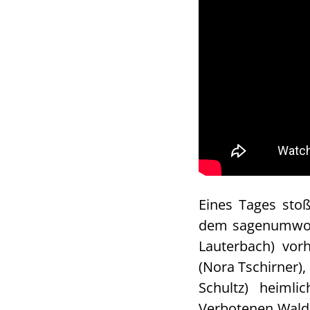
Eines Tages stoß
dem sagenumwobe
Lauterbach) vor
(Nora Tschirner),
Schultz) heim
Verbotenen Wald.