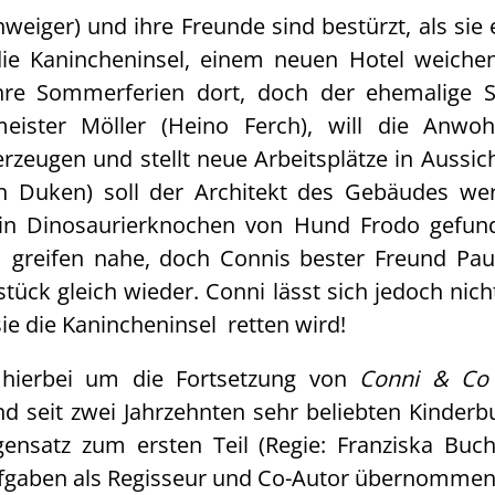
eiger) und ihre Freunde sind bestürzt, als sie e
die Kanincheninsel, einem neuen Hotel weichen 
ihre Sommerferien dort, doch der ehemalige S
eister Möller (Heino Ferch), will die Anw
zeugen und stellt neue Arbeitsplätze in Aussic
n Duken) soll der Architekt des Gebäudes wer
ein Dinosaurierknochen von Hund Frodo gefund
 greifen nahe, doch Connis bester Freund Pau
stück gleich wieder. Conni lässt sich jedoch ni
sie die Kanincheninsel retten wird!
 hierbei um die Fortsetzung von
Conni & C
d seit zwei Jahrzehnten sehr beliebten Kinderbu
nsatz zum ersten Teil (Regie: Franziska Buch)
ufgaben als Regisseur und Co-Autor übernomme