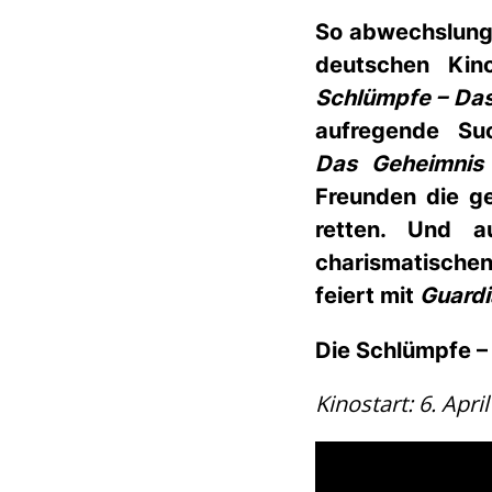
So abwechslungs
deutschen Ki
Schlümpfe – Das
aufregende Su
Das Geheimnis
Freunden die ge
retten. Und a
charismatische
feiert mit
Guardi
Die Schlümpfe –
Kinostart: 6. April