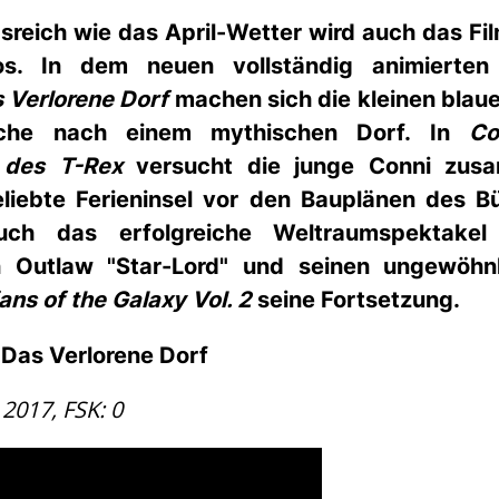
reich wie das April-Wetter wird auch das Fi
nos. In dem
neuen vollständig animierten
 Verlorene Dorf
machen sich die kleinen blaue
che nach einem mythischen Dorf. In
Co
 des T-Rex
versucht
die junge Conni zusa
liebte Ferieninsel vor den Bauplänen des B
uch das erfolgreiche Weltraumspektak
n Outlaw "Star-Lord" und seinen ungewöhn
ans of the Galaxy Vol. 2
seine Fortsetzung.
 Das Verlorene Dorf
 2017, FSK: 0