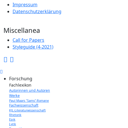
Impressum
Datenschutzerklärung
Miscellanea
Call for Papers
Styleguide (4-2021)
Forschung
Fachlexikon
Autorinnen und Autoren
Werke
Paul Maars "Sams"-Romane
Fachwissenschaft
KJL-Literaturwissenschaft
Rhetorik
Epik
Lyrik