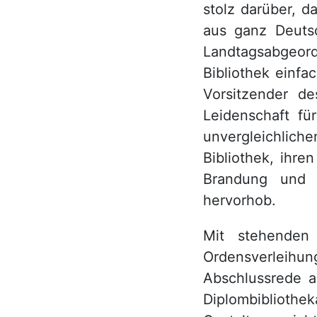
stolz darüber, 
aus ganz Deutsc
Landtagsabgeord
Bibliothek einf
Vorsitzender de
Leidenschaft fü
unvergleichlic
Bibliothek, ihre
Brandung und s
hervorhob.
Mit stehenden
Ordensverleihun
Abschlussrede a
Diplombibliothek