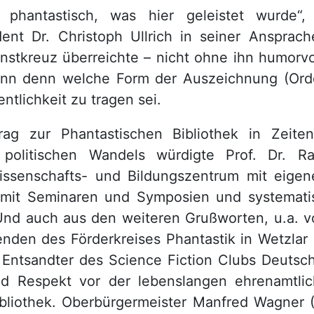
 phantastisch, was hier geleistet wurde“
dent Dr. Christoph Ullrich in seiner Ansprach
nstkreuz überreichte – nicht ohne ihn humorvo
nn denn welche Form der Auszeichnung (Ord
entlichkeit zu tragen sei.
ag zur Phantastischen Bibliothek in Zeite
 politischen Wandels würdigte Prof. Dr. Ra
Wissenschafts- und Bildungszentrum mit eigen
, mit Seminaren und Symposien und systemat
nd auch aus den weiteren Grußworten, u.a. vo
enden des Förderkreises Phantastik in Wetzlar
Entsandter des Science Fiction Clubs Deutsch
d Respekt vor der lebenslangen ehrenamtlic
ibliothek. Oberbürgermeister Manfred Wagner 