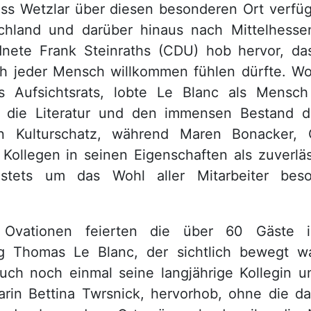
dass Wetzlar über diesen besonderen Ort verfü
hland und darüber hinaus nach Mittelhesse
nete Frank Steinraths (CDU) hob hervor, das
ach jeder Mensch willkommen fühlen dürfte. W
s Aufsichtsrats, lobte Le Blanc als Mensc
r die Literatur und den immensen Bestand de
hen Kulturschatz, während Maren Bonacker, 
n Kollegen in seinen Eigenschaften als zuverläs
tets um das Wohl aller Mitarbeiter besor
 Ovationen feierten die über 60 Gäste
g Thomas Le Blanc, der sichtlich bewegt w
uch noch einmal seine langjährige Kollegin u
arin Bettina Twrsnick, hervorhob, ohne die d