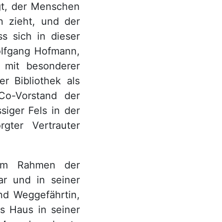
gt, der Menschen
n zieht, und der
s sich in dieser
olfgang Hofmann,
h mit besonderer
r Bibliothek als
Co-Vorstand der
siger Fels in der
gter Vertrauter
 im Rahmen der
ar und in seiner
nd Weggefährtin,
as Haus in seiner