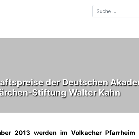
aftspreise der Deutschen Akadem
ärchen-Stiftung Walter Kahn
er 2013 werden im Volkacher Pfarrheim d