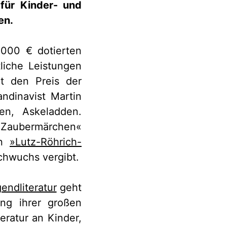
für Kinder- und
en.
5.000 € dotierten
liche Leistungen
t den Preis der
andinavist Martin
sen, Askeladden.
n Zaubermärchen«
en
»Lutz-Röhrich-
achwuchs vergibt.
endliteratur
geht
ng ihrer großen
eratur an Kinder,