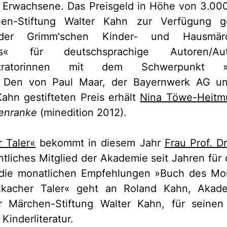
 Erwachsene. Das Preisgeld in Höhe von 3.000
en-Stiftung Walter Kahn zur Verfügung ge
r der Grimm'schen Kinder- und Hausmä
eis« für deutschsprachige Autoren/Au
/Illustratorinnen mit dem Schwerpunkt »
. Den von Paul Maar, der Bayernwerk AG u
Kahn gestifteten Preis erhält
Nina Töwe-Heitmü
enranke
(minedition 2012).
r Taler«
bekommt in diesem Jahr
Frau Prof. D
entliches Mitglied der Akademie seit Jahren für
die monatlichen Empfehlungen »Buch des Mon
lkacher Taler« geht an Roland Kahn, Akade
r Märchen-Stiftung Walter Kahn, für seinen
Kinderliteratur.