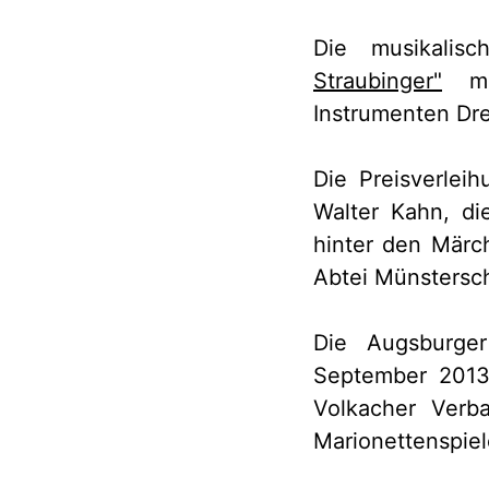
Die musikalis
Straubinger"
mit
Instrumenten Dr
Die Preisverlei
Walter Kahn, d
hinter den Märc
Abtei Münstersch
Die Augsburger
September 2013,
Volkacher Verb
Marionettenspiel