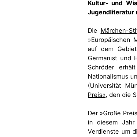
Kultur- und Wi
Jugendliteratur
Die
Märchen-Sti
»Europäischen M
auf dem Gebiet
Germanist und E
Schröder erhält
Nationalismus u
(Universität M
Preis«
, den die 
Der »Große Prei
in diesem Jah
Verdienste um di