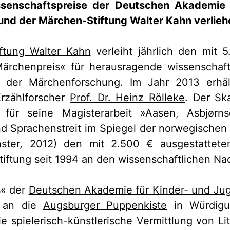
ssenschaftspreise der Deutschen Akademie 
 und der Märchen-Stiftung Walter Kahn verlieh
ftung Walter Kahn
verleiht jährlich den mit 
ärchenpreis« für herausragende wissenschaft
 der Märchenforschung. Im Jahr 2013 erhäl
rzählforscher
Prof. Dr. Heinz Rölleke
. Der Sk
 für seine Magisterarbeit »Aasen, Asbjørn
nd Sprachenstreit im Spiegel der norwegische
ünster, 2012) den mit 2.500 € ausgestattet
Stiftung seit 1994 an den wissenschaftlichen N
s« der
Deutschen Akademie für Kinder- und Jug
r an die
Augsburger Puppenkiste
in Würdigu
e spielerisch-künstlerische Vermittlung von Lit