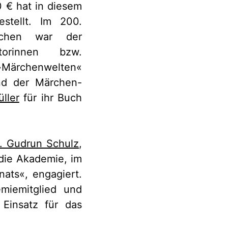
 € hat in diesem
stellt. Im 200.
rchen war der
torinnen bzw.
Märchenwelten«
nd der Märchen-
ller
für ihr Buch
r. Gudrun Schulz
,
 die Akademie, im
ats«, engagiert.
miemitglied und
 Einsatz für das