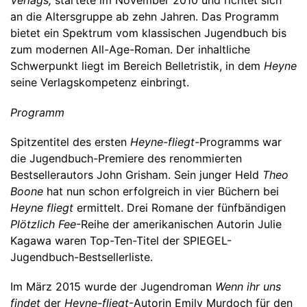
Verlags,
startete im November 2010 und richtet sich
an die Altersgruppe ab zehn Jahren. Das Programm
bietet ein Spektrum vom klassischen Jugendbuch bis
zum modernen All-Age-Roman. Der inhaltliche
Schwerpunkt liegt im Bereich Belletristik, in dem
Heyne
seine Verlagskompetenz einbringt.
Programm
Spitzentitel des ersten
Heyne-fliegt-
Programms war
die Jugendbuch-Premiere des renommierten
Bestsellerautors John Grisham. Sein junger Held
Theo
Boone
hat nun schon erfolgreich in vier Büchern bei
Heyne fliegt
ermittelt. Drei Romane der fünfbändigen
Plötzlich Fee
-Reihe der amerikanischen Autorin Julie
Kagawa waren Top-Ten-Titel der SPIEGEL-
Jugendbuch-Bestsellerliste.
Im März 2015 wurde der Jugendroman
Wenn ihr uns
findet
der
Heyne-fliegt
-Autorin Emily Murdoch für den