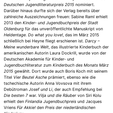
Deutschen Jugendliteraturpreis 2015
nominiert.
Darüber hinaus durfte sich der Verlag bereits über
zahlreiche Auszeichnungen freuen: Sabine Raml erhielt
2013 den
Kinder- und Jugendbuchpreis der Stadt
Oldenburg
für das unveröffentlichte Manuskript von
Heldentage. Do what you love!
, das im März 2015
schließlich bei Heyne fliegt erschienen ist.
Darcy –
Meine wunderbare Welt
, das illustrierte Kinderbuch der
amerikanischen Autorin Laura Dockrill, wurde von der
Deutschen Akademie für Kinder- und
Jugendbuchliteratur zum
Kinderbuch des Monats März
2015
gewählt. Dort wurde auch Boris Koch mit seinem
Titel
Vier Beutel Asche
prämiert, ebenso wie die
tschechische Autorin Anna Vovsova mit ihrem
Debütroman
Josef und Li
, der auch Empfehlung bei
Die besten 7
war.
Vilja und die Räuber
von Siri Kolu
erhielt den
Finlandia Jugendbuchpreis
und Jacques
Vriens
Für Akkie!
den
Preis der niederländischen