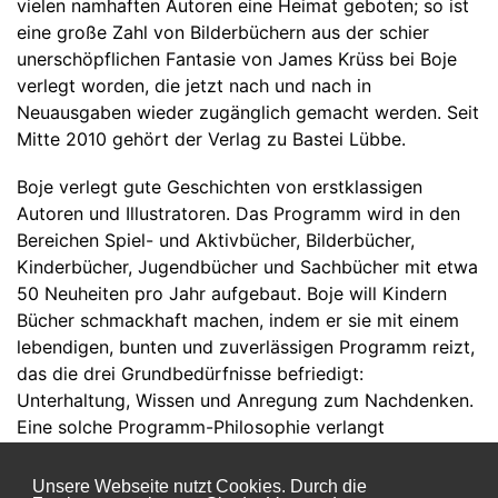
vielen namhaften Autoren eine Heimat geboten; so ist
eine große Zahl von Bilderbüchern aus der schier
unerschöpflichen Fantasie von James Krüss bei Boje
verlegt worden, die jetzt nach und nach in
Neuausgaben wieder zugänglich gemacht werden. Seit
Mitte 2010 gehört der Verlag zu Bastei Lübbe.
Boje verlegt gute Geschichten von erstklassigen
Autoren und Illustratoren. Das Programm wird in den
Bereichen Spiel- und Aktivbücher, Bilderbücher,
Kinderbücher, Jugendbücher und Sachbücher mit etwa
50 Neuheiten pro Jahr aufgebaut. Boje will Kindern
Bücher schmackhaft machen, indem er sie mit einem
lebendigen, bunten und zuverlässigen Programm reizt,
das die drei Grundbedürfnisse befriedigt:
Unterhaltung, Wissen und Anregung zum Nachdenken.
Eine solche Programm-Philosophie verlangt
hochwertige Qualität in erzählerischer, gestalterischer,
inhaltlicher und herstellerischer Hinsicht.
Unsere Webseite nutzt Cookies. Durch die