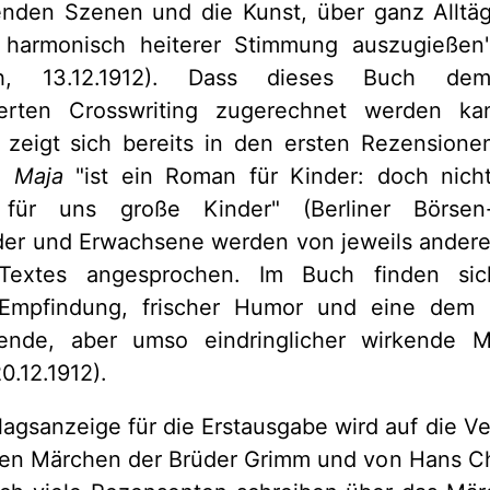
enden Szenen und die Kunst, über ganz Alltägl
 harmonisch heiterer Stimmung auszugießen
ich, 13.12.1912). Dass dieses Buch de
ierten Crosswriting zugerechnet werden ka
 zeigt sich bereits in den ersten Rezensione
e Maja
"ist ein Roman für Kinder: doch nicht
ür uns große Kinder" (Berliner Börsen-C
nder und Erwachsene werden von jeweils ander
n Textes angesprochen. Im Buch finden sic
Empfindung, frischer Humor und eine dem k
bende, aber umso eindringlicher wirkende M
0.12.1912).
lagsanzeige für die Erstausgabe wird auf die V
den Märchen der Brüder Grimm und von Hans Ch