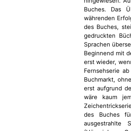
hingewiesen. Au
Buches. Das Üb
währenden Erfol
des Buches, ste
gedruckten Büc
Sprachen überse
Beginnend mit d
erst wieder, wen
Fernsehserie a
Buchmarkt, ohn
erst aufgrund d
wäre kaum je
Zeichentrickser
des Buches fü
ausgestrahlte 