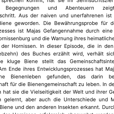
 sprechen kommt, hat sie ihr Sehnsuchtsziel 
en Begegnungen und Abenteuern zei
schritt. Aus der naiven und unerfahrenen ist
Biene geworden. Die Bewährungsprobe für de
zesses ist Majas Gefangennahme durch eine
ornissenburg und die Warnung ihres heimatlic
der Hornissen. In dieser Episode, die in den
iebzehn) des Buches erzählt wird, verhält si
ie kluge Biene stellt das Gemeinschaftsint
 Am Ende ihres Entwicklungsprozesses hat Ma
ne Bienenleben gefunden, das darin be
aft für die Bienengemeinschaft zu leben. In d
 hat sie die Vielseitigkeit der Welt und ihrer
n gelernt, aber auch die Unterschiede und M
s Biene und den anderen Insekten erkannt. Dur