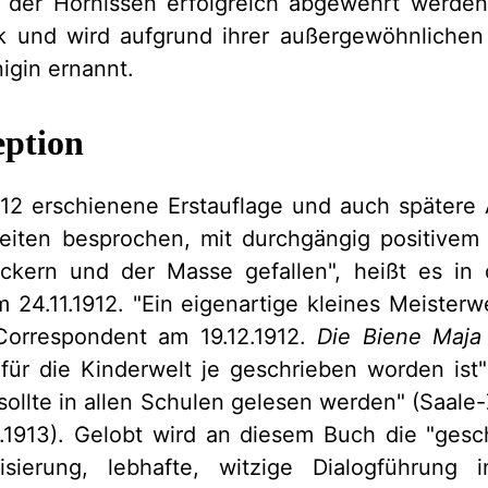
f der Hornissen erfolgreich abgewehrt werden.
k und wird aufgrund ihrer außergewöhnlichen
igin ernannt.
eption
912 erschienene Erstauflage und auch spätere
zeiten besprochen, mit durchgängig positivem 
ckern und der Masse gefallen", heißt es in
 24.11.1912. "Ein eigenartige kleines Meisterwe
Correspondent am 19.12.1912.
Die Biene Maja
 für die Kinderwelt je geschrieben worden ist
"sollte in allen Schulen gelesen werden" (Saale-
.1913). Gelobt wird an diesem Buch die "
gesc
risierung, lebhafte, witzige Dialogführun