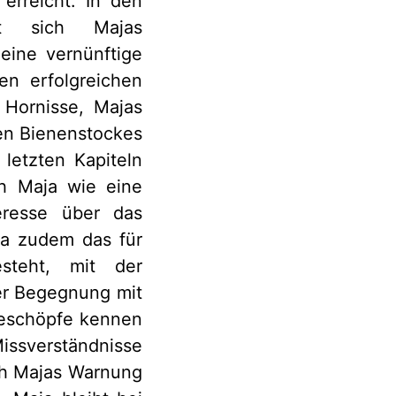
erreicht. In den
gt sich Majas
 eine vernünftige
n erfolgreichen
 Hornisse, Majas
hen Bienenstockes
 letzten Kapiteln
ch Maja wie eine
eresse über das
ja zudem das für
steht, mit der
er Begegnung mit
 Geschöpfe kennen
issverständnisse
ch Majas Warnung