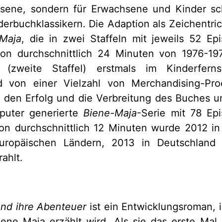
hsene, sondern für Erwachsene und Kinder sc
derbuchklassikern. Die Adaption als Zeichentri
Maja
, die in zwei Staffeln mit jeweils 52 Ep
on durchschnittlich 24 Minuten von 1976-1977
 (zweite Staffel) erstmals im Kinderfer
d von einer Vielzahl von Merchandising-Pro
 den Erfolg und die Verbreitung des Buches u
puter generierte
Biene-Maja
-Serie mit 78 Ep
on durchschnittlich 12 Minuten wurde 2012 in 
uropäischen Ländern, 2013 in Deutschland
ahlt.
und ihre Abenteuer
ist ein Entwicklungsroman, 
ene Maja erzählt wird. Als sie das erste Mal