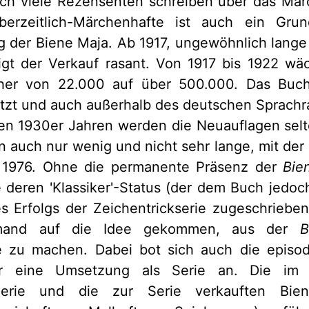
ch viele Rezensenten schreiben über das Mär
erzeitlich-Märchenhafte ist auch ein Gru
g der Biene Maja. Ab 1917, ungewöhnlich lange
igt der Verkauf rasant. Von 1917 bis 1922 wäc
her von 22.000 auf über 500.000. Das Buch
tzt und auch außerhalb des deutschen Sprachra
en 1930er Jahren werden die Neuauflagen selt
n auch nur wenig und nicht sehr lange, mit der
b 1976. Ohne die permanente Präsenz der
Bie
e deren
'
Klassiker
'
-Status (der dem Buch jedoc
es Erfolgs der Zeichentrickserie zugeschriebe
mand auf die Idee gekommen, aus der
B
ie zu machen. Dabei bot sich auch die episod
r eine Umsetzung als Serie an. Die im K
Serie und die zur Serie verkauften Bien