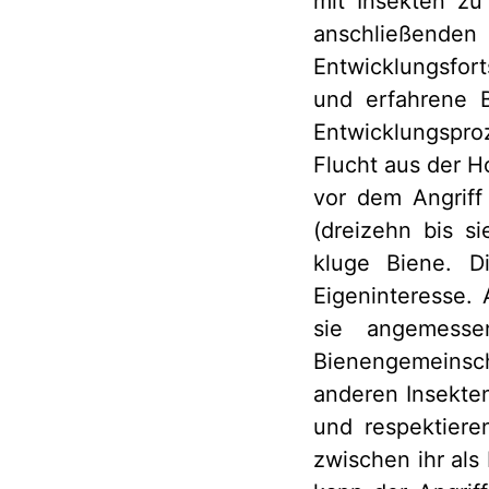
mit Insekten zu
anschließend
Entwicklungsfort
und erfahrene 
Entwicklungspro
Flucht aus der H
vor dem Angriff 
(dreizehn bis s
kluge Biene. D
Eigeninteresse.
sie angemesse
Bienengemeinsch
anderen Insekten
und respektiere
zwischen ihr al