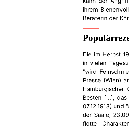
kann der Angrif
ihrem Bienenvol
Beraterin der Kön
Populärrez
Die im Herbst 1
in vielen Tages
"wird Feinschme
Presse (Wien) am
Hamburgischer 
Besten
[…], das
07.12.1913) und 
der Saale, 23.09
flotte Charakte