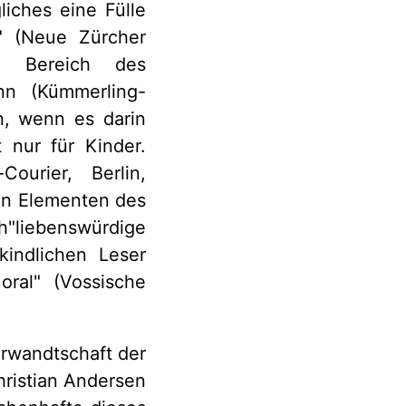
iches eine Fülle
"
(Neue Zürcher
m Bereich des
nn (Kümmerling-
n, wenn es darin
 nur für Kinder.
ourier, Berlin,
en Elementen des
h"
liebenswürdige
indlichen Leser
oral
"
(Vossische
erwandtschaft der
ristian Andersen