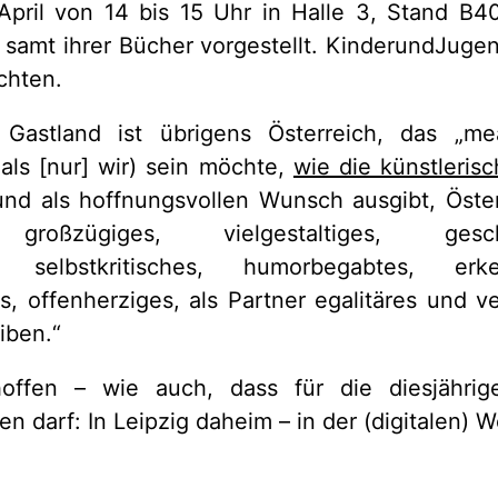
pril von 14 bis 15 Uhr in Halle 3, Stand B4
 samt ihrer Bücher vorgestellt. KinderundJug
chten.
 Gastland ist übrigens Österreich, das „mea
als [nur] wir) sein möchte,
wie die künstlerisc
 und als hoffnungsvollen Wunsch ausgibt, Öste
 großzügiges, vielgestaltiges, geschi
, selbstkritisches, humorbegabtes, erken
s, offenherziges, als Partner egalitäres und v
iben.“
offen – wie auch, dass für die diesjähri
n darf: In Leipzig daheim – in der (digitalen) 