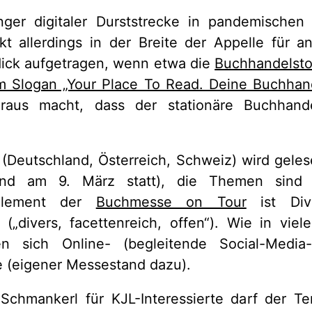
nger digitaler Durststrecke in pandemischen
rkt allerdings in der Breite der Appelle für a
dick aufgetragen, wenn etwa die
Buchhandelsto
 Slogan „Your Place To Read. Deine Buchhand
raus macht, dass der stationäre Buchhand
 (Deutschland, Österreich, Schweiz) wird geles
and am 9. März statt), die Themen sind b
 Element der
Buchmesse on Tour
ist Dive
(„divers, facettenreich, offen“). Wie in vie
n sich Online- (begleitende Social-Medi
e (eigener Messestand dazu).
Schmankerl für KJL-Interessierte darf der Te