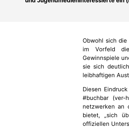
und Jugendmedieninteressierte ein (k
Obwohl sich die
im Vorfeld die
Gewinnspiele und
sie sich deutlic
leibhaftigen Au
Diesen Eindruck
#buchbar (ver-h
netzwerken an d
bietet, „sich 
offiziellen Unter