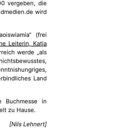
00 vergeben, die
endmedien.de wird
oiswiamia“ (frei
he Leiterin, Katja
rreich werde „als
chtsbewusstes,
ntnishungriges,
erbindliches Land
ge Buchmesse in
Welt zu Hause.
[Nils Lehnert]