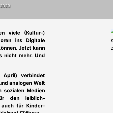
3.2023
 viele (Kultur-)
ren ins Digitale
 können. Jetzt kann
 nicht mehr. Und
 April) verbindet
 und analogen Welt
n sozialen Medien
r den leiblich-
 auch für Kinder-