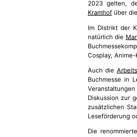
2023 gelten, d
Kramhof
über die
Im Distrikt der
natürlich die
Man
Buchmessekomp
Cosplay, Anime-
Auch die
Arbeit
Buchmesse in Le
Veranstaltungen 
Diskussion zur ge
zusätzlichen St
Leseförderung o
Die renommiert