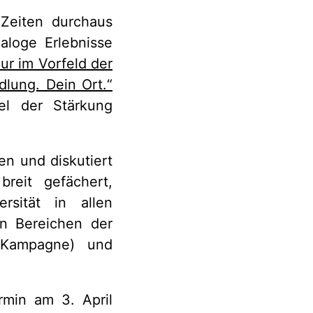
 Zeiten durchaus
naloge Erlebnisse
ur im Vorfeld der
lung. Dein Ort.“
el der Stärkung
en und diskutiert
reit gefächert,
rsität in allen
len Bereichen der
a-Kampagne) und
rmin am 3. April