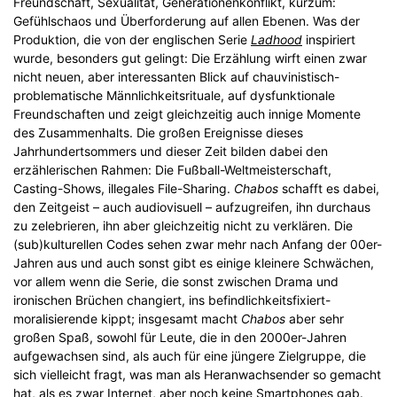
Freundschaft, Sexualität, Generationenkonflikt, kurzum:
Gefühlschaos und Überforderung auf allen Ebenen. Was der
Produktion, die von der englischen Serie
Ladhood
inspiriert
wurde, besonders gut gelingt: Die Erzählung wirft einen zwar
nicht neuen, aber interessanten Blick auf chauvinistisch-
problematische Männlichkeitsrituale, auf dysfunktionale
Freundschaften und zeigt gleichzeitig auch innige Momente
des Zusammenhalts. Die großen Ereignisse dieses
Jahrhundertsommers und dieser Zeit bilden dabei den
erzählerischen Rahmen: Die Fußball-Weltmeisterschaft,
Casting-Shows, illegales File-Sharing.
Chabos
schafft es dabei,
den Zeitgeist – auch audiovisuell – aufzugreifen, ihn durchaus
zu zelebrieren, ihn aber gleichzeitig nicht zu verklären. Die
(sub)kulturellen Codes sehen zwar mehr nach Anfang der 00er-
Jahren aus und auch sonst gibt es einige kleinere Schwächen,
vor allem wenn die Serie, die sonst zwischen Drama und
ironischen Brüchen changiert, ins befindlichkeitsfixiert-
moralisierende kippt; insgesamt macht
Chabos
aber sehr
großen Spaß, sowohl für Leute, die in den 2000er-Jahren
aufgewachsen sind, als auch für eine jüngere Zielgruppe, die
sich vielleicht fragt, was man als Heranwachsender so gemacht
hat, als es zwar Internet, aber noch keine Smartphones gab.