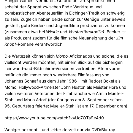
Hunger Games" vermuten. Gerade bei Großproduktionen
scheint der Spagat zwischen Ende-Werktreue und
bombastischem Abenteuerfilm in Eichinger-Tradition schwierig
zu sein. Zugleich haben beide schon zur Genüge unter Beweis
gestellt, gute Kinder- und Jugendfilme produzieren zu können
(zusammen etwa bei
Wickie
und
Vorstadtkrokodile)
. Becker ist
als Produzent zudem für die filmische Neuaneignung der
Jim
Knopf
-Romane verantwortlich.
Die Wartezeit können sich
Momo
-Aficionados und solche, die es
vielleicht werden möchten, mit einem Blick auf die bisherigen
Leinwand-und-Bildschirm-Versionen vertreiben. Allem voran
natürlich die immer noch wunderbare Filmfassung von
Johannes Schaaf aus dem Jahr 1986 – mit Radost Bokel als
Momo, Hollywood-Altmeister John Huston als Meister Hora und
vielen weiteren Veteranen der Filmbranche wie Armin Mueller-
Stahl und Mario Adorf (der übrigens am 8. September seinen
95. Geburtstag feierte; Mueller-Stahl ist am 17. Dezember dran):
https://www.youtube.com/watch?v=Uo7OTa9e4d0
Weniger bekannt – und leider derzeit nur via DVD/Blu-ray