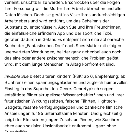
verleiht, unsichtbar zu werden. Erschrocken über die Folgen
ihrer Forschung will die Mutter ihre Arbeit abbrechen und alle
Daten löschen. Doch sie gerät ins Visier ihres undurchsichtigen
Arbeitgebers und wird entführt, um das Geheimnis der
Substanz zu entschlüsseln. Auch Sue und ihre Freund*innen,
die einfallsreiche Erfinderin App und der sportliche Tobi,
geraten dadurch in Gefahr. Es entspinnt sich eine actionreiche
Suche der „Fantastischen Drei“ nach Sues Mutter mit einigen
unerwarteten Wendungen, bei der ganz nebenbei auch noch
das eine oder andere zwischenmenschliche Problem gelöst
wird, mit dem junge Menschen im Alltag konfrontiert sind.
Invisible Sue
bietet älteren Kindern (FSK: ab 6, Empfehlung: ab
9 Jahren) einen spannungsgeladenen und zugleich humorvollen
Einstieg in das Superhelden-Genre. Genretypisch sorgen
entsättigte Bilder skrupelloser Wissenschaftler*innen und ihrer
futuristischen Wirkungsstätten, falsche Fährten, Hightech-
Gadgets, rasante Verfolgungsjagden und zahlreiche filmische
Anspielungen für 95 unterhaltsame Minuten. Und gleichzeitig
zeigt der Film seinen jungen Zuschauer*innen, wie Sue ihrer
eben auch sozialen Unsichtbarkeit entkommt – ganz ohne
Superkräfte.