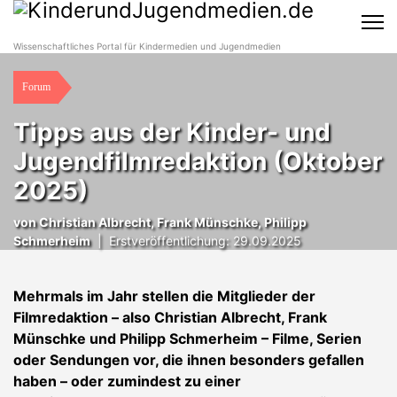
Wissenschaftliches Portal für Kindermedien und Jugendmedien
Forum
Tipps aus der Kinder- und
Jugendfilmredaktion (Oktober
2025)
von Christian Albrecht, Frank Münschke, Philipp
Schmerheim
|
Erstveröffentlichung: 29.09.2025
Mehrmals im Jahr stellen die Mitglieder der
Filmredaktion – also
Christian Albrecht
,
Frank
Münschke
und
Philipp Schmerheim
–
Filme
, Serien
oder Sendungen vor, die ihnen besonders gefallen
haben – oder zumindest zu einer