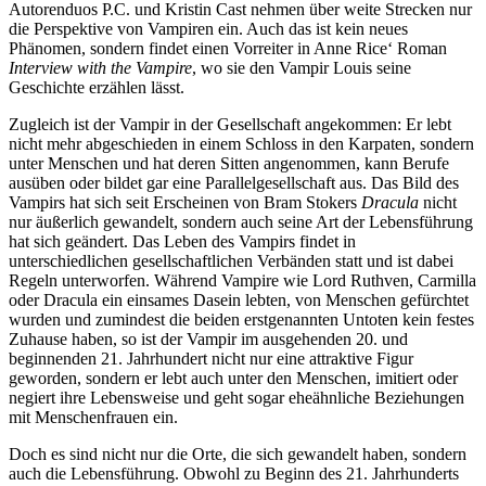
Autorenduos P.C. und Kristin Cast nehmen über weite Strecken nur
die Perspektive von Vampiren ein. Auch das ist kein neues
Phänomen, sondern findet einen Vorreiter in Anne Rice‘ Roman
Interview with the Vampire
, wo sie den Vampir Louis seine
Geschichte erzählen lässt.
Zugleich ist der Vampir in der Gesellschaft angekommen: Er lebt
nicht mehr abgeschieden in einem Schloss in den Karpaten, sondern
unter Menschen und hat deren Sitten angenommen, kann Berufe
ausüben oder bildet gar eine Parallelgesellschaft aus. Das Bild des
Vampirs hat sich seit Erscheinen von Bram Stokers
Dracula
nicht
nur äußerlich gewandelt, sondern auch seine Art der Lebensführung
hat sich geändert. Das Leben des Vampirs findet in
unterschiedlichen gesellschaftlichen Verbänden statt und ist dabei
Regeln unterworfen. Während Vampire wie Lord Ruthven, Carmilla
oder Dracula ein einsames Dasein lebten, von Menschen gefürchtet
wurden und zumindest die beiden erstgenannten Untoten kein festes
Zuhause haben, so ist der Vampir im ausgehenden 20. und
beginnenden 21. Jahrhundert nicht nur eine attraktive Figur
geworden, sondern er lebt auch unter den Menschen, imitiert oder
negiert ihre Lebensweise und geht sogar eheähnliche Beziehungen
mit Menschenfrauen ein.
Doch es sind nicht nur die Orte, die sich gewandelt haben, sondern
auch die Lebensführung. Obwohl zu Beginn des 21. Jahrhunderts