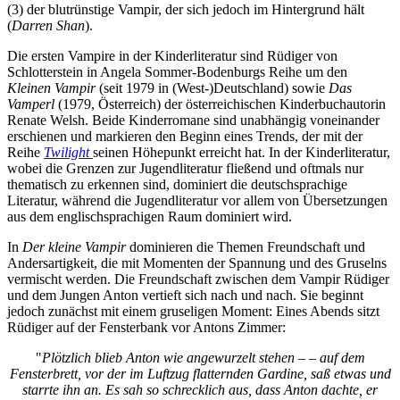
(3) der blutrünstige Vampir, der sich jedoch im Hintergrund hält
(
Darren Shan
).
Die ersten Vampire in der Kinderliteratur sind Rüdiger von
Schlotterstein in Angela Sommer-Bodenburgs Reihe um den
Kleinen Vampir
(seit 1979 in (West-)Deutschland) sowie
Das
Vamperl
(1979, Österreich) der österreichischen Kinderbuchautorin
Renate Welsh. Beide Kinderromane sind unabhängig voneinander
erschienen und markieren den Beginn eines Trends, der mit der
Reihe
Twilight
seinen Höhepunkt erreicht hat. In der Kinderliteratur,
wobei die Grenzen zur Jugendliteratur fließend und oftmals nur
thematisch zu erkennen sind, dominiert die deutschsprachige
Literatur, während die Jugendliteratur vor allem von Übersetzungen
aus dem englischsprachigen Raum dominiert wird.
In
Der kleine Vampir
dominieren die Themen Freundschaft und
Andersartigkeit, die mit Momenten der Spannung und des Gruselns
vermischt werden. Die Freundschaft zwischen dem Vampir Rüdiger
und dem Jungen Anton vertieft sich nach und nach. Sie beginnt
jedoch zunächst mit einem gruseligen Moment: Eines Abends sitzt
Rüdiger auf der Fensterbank vor Antons Zimmer:
"
Plötzlich blieb Anton wie angewurzelt stehen – – auf dem
Fensterbrett, vor der im Luftzug flatternden Gardine, saß etwas und
starrte ihn an. Es sah so schrecklich aus, dass Anton dachte, er