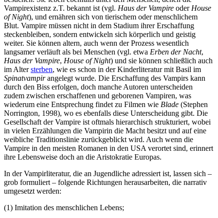
Vampirexistenz z.T. bekannt ist (vgl.
Haus der Vampire
oder
House
of Night
), und ernähren sich von tierischem oder menschlichem
Blut. Vampire müssen nicht in dem Stadium ihrer Erschaffung
steckenbleiben, sondern entwickeln sich körperlich und geistig
weiter. Sie können altern, auch wenn der Prozess wesentlich
langsamer verläuft als bei Menschen (vgl. etwa
Erben der Nacht
,
Haus der Vampire
,
House of Night
) und sie können schließlich auch
im Alter
sterben
, wie es schon in der Kinderliteratur mit Basil im
Spinatvampir
angelegt wurde. Die Erschaffung des Vampirs kann
durch den Biss erfolgen, doch manche Autoren unterscheiden
zudem zwischen erschaffenen und geborenen Vampiren, was
wiederum eine Entsprechung findet zu Filmen wie
Blade
(Stephen
Norrington, 1998), wo es ebenfalls diese Unterscheidung gibt. Die
Gesellschaft der Vampire ist oftmals hierarchisch strukturiert, wobei
in vielen Erzählungen die Vampirin die Macht besitzt und auf eine
weibliche Traditionslinie zurückgeblickt wird. Auch wenn die
Vampire in den meisten Romanen in den USA verortet sind, erinnert
ihre Lebensweise doch an die Aristokratie Europas.
In der Vampirliteratur, die an Jugendliche adressiert ist, lassen sich –
grob formuliert – folgende Richtungen herausarbeiten, die narrativ
umgesetzt werden:
(1) Imitation des menschlichen Lebens;