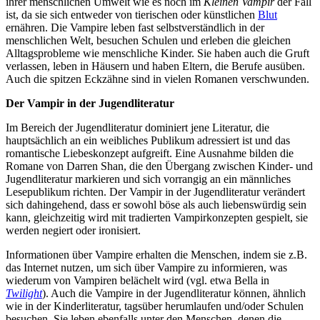
ihrer menschlichen Umwelt wie es noch im
Kleinen Vampir
der Fall
ist, da sie sich entweder von tierischen oder künstlichen
Blut
ernähren. Die Vampire leben fast selbstverständlich in der
menschlichen Welt, besuchen Schulen und erleben die gleichen
Alltagsprobleme wie menschliche Kinder. Sie haben auch die Gruft
verlassen, leben in Häusern und haben Eltern, die Berufe ausüben.
Auch die spitzen Eckzähne sind in vielen Romanen verschwunden.
Der Vampir in der Jugendliteratur
Im Bereich der Jugendliteratur dominiert jene Literatur, die
hauptsächlich an ein weibliches Publikum adressiert ist und das
romantische Liebeskonzept aufgreift. Eine Ausnahme bilden die
Romane von Darren Shan, die den Übergang zwischen Kinder- und
Jugendliteratur markieren und sich vorrangig an ein männliches
Lesepublikum richten. Der Vampir in der Jugendliteratur verändert
sich dahingehend, dass er sowohl böse als auch liebenswürdig sein
kann, gleichzeitig wird mit tradierten Vampirkonzepten gespielt, sie
werden negiert oder ironisiert.
Informationen über Vampire erhalten die Menschen, indem sie z.B.
das Internet nutzen, um sich über Vampire zu informieren, was
wiederum von Vampiren belächelt wird (vgl. etwa Bella in
Twilight
). Auch die Vampire in der Jugendliteratur können, ähnlich
wie in der Kinderliteratur, tagsüber herumlaufen und/oder Schulen
besuchen. Sie leben ebenfalls unter den Menschen, denen die