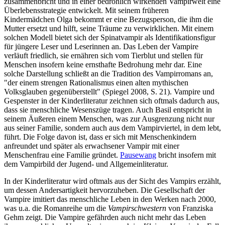
zusammenbricht und in einer bedrohlich wirkenden Vampirwelt eine
Überlebensstrategie entwickelt. Mit seinem früheren
Kindermädchen Olga bekommt er eine Bezugsperson, die ihm die
Mutter ersetzt und hilft, seine Träume zu verwirklichen. Mit einem
solchen Modell bietet sich der Spinatvampir als Identifikationsfigur
für jüngere Leser und Leserinnen an. Das Leben der Vampire
verläuft friedlich, sie ernähren sich vom Tierblut und stellen für
Menschen insofern keine ernsthafte Bedrohung mehr dar. Eine
solche Darstellung schließt an die Tradition des Vampirromans an,
"der einem strengen Rationalismus einen alten mythischen
Volksglauben gegenüberstellt" (Spiegel 2008, S. 21). Vampire und
Gespenster in der Kinderliteratur zeichnen sich oftmals dadurch aus,
dass sie menschliche Wesenszüge tragen. Auch Basil entspricht in
seinem Äußeren einem Menschen, was zur Ausgrenzung nicht nur
aus seiner Familie, sondern auch aus dem Vampirviertel, in dem lebt,
führt. Die Folge davon ist, dass er sich mit Menschenkindern
anfreundet und später als erwachsener Vampir mit einer
Menschenfrau eine Familie gründet.
Pausewang
bricht insofern mit
dem Vampirbild der Jugend- und Allgemeinliteratur.
In der Kinderliteratur wird oftmals aus der Sicht des Vampirs erzählt,
um dessen Andersartigkeit hervorzuheben. Die Gesellschaft der
Vampire imitiert das menschliche Leben in den Werken nach 2000,
was u.a. die Romanreihe um die
Vampirschwestern
von Franziska
Gehm zeigt. Die Vampire gefährden auch nicht mehr das Leben