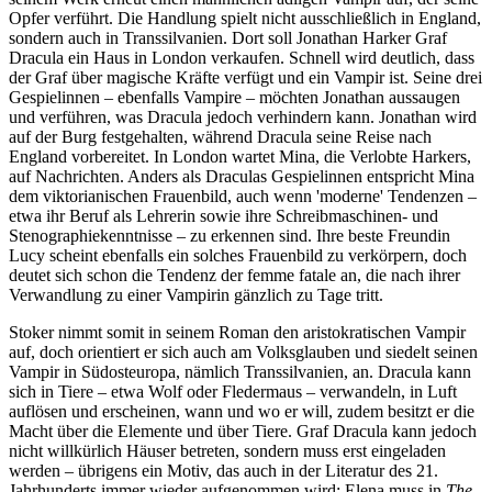
Opfer verführt. Die Handlung spielt nicht ausschließlich in England,
sondern auch in Transsilvanien. Dort soll Jonathan Harker Graf
Dracula ein Haus in London verkaufen. Schnell wird deutlich, dass
der Graf über magische Kräfte verfügt und ein Vampir ist. Seine drei
Gespielinnen – ebenfalls Vampire – möchten Jonathan aussaugen
und verführen, was Dracula jedoch verhindern kann. Jonathan wird
auf der Burg festgehalten, während Dracula seine Reise nach
England vorbereitet. In London wartet Mina, die Verlobte Harkers,
auf Nachrichten. Anders als Draculas Gespielinnen entspricht Mina
dem viktorianischen Frauenbild, auch wenn 'moderne' Tendenzen –
etwa ihr Beruf als Lehrerin sowie ihre Schreibmaschinen- und
Stenographiekenntnisse – zu erkennen sind. Ihre beste Freundin
Lucy scheint ebenfalls ein solches Frauenbild zu verkörpern, doch
deutet sich schon die Tendenz der femme fatale an, die nach ihrer
Verwandlung zu einer Vampirin gänzlich zu Tage tritt.
Stoker nimmt somit in seinem Roman den aristokratischen Vampir
auf, doch orientiert er sich auch am Volksglauben und siedelt seinen
Vampir in Südosteuropa, nämlich Transsilvanien, an. Dracula kann
sich in Tiere – etwa Wolf oder Fledermaus – verwandeln, in Luft
auflösen und erscheinen, wann und wo er will, zudem besitzt er die
Macht über die Elemente und über Tiere. Graf Dracula kann jedoch
nicht willkürlich Häuser betreten, sondern muss erst eingeladen
werden – übrigens ein Motiv, das auch in der Literatur des 21.
Jahrhunderts immer wieder aufgenommen wird: Elena muss in
The