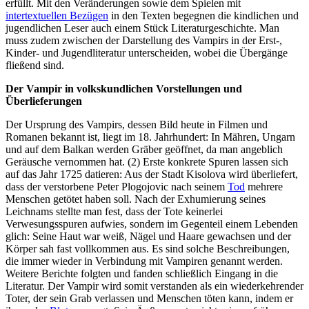
erfüllt. Mit den Veränderungen sowie dem Spielen mit
intertextuellen Bezügen
in den Texten begegnen die kindlichen und
jugendlichen Leser auch einem Stück Literaturgeschichte. Man
muss zudem zwischen der Darstellung des Vampirs in der Erst-,
Kinder- und Jugendliteratur unterscheiden, wobei die Übergänge
fließend sind.
Der Vampir in volkskundlichen Vorstellungen und
Überlieferungen
Der Ursprung des Vampirs, dessen Bild heute in Filmen und
Romanen bekannt ist, liegt im 18. Jahrhundert: In Mähren, Ungarn
und auf dem Balkan werden Gräber geöffnet, da man angeblich
Geräusche vernommen hat. (2) Erste konkrete Spuren lassen sich
auf das Jahr 1725 datieren: Aus der Stadt Kisolova wird überliefert,
dass der verstorbene Peter Plogojovic nach seinem
Tod
mehrere
Menschen getötet haben soll. Nach der Exhumierung seines
Leichnams stellte man fest, dass der Tote keinerlei
Verwesungsspuren aufwies, sondern im Gegenteil einem Lebenden
glich: Seine Haut war weiß, Nägel und Haare gewachsen und der
Körper sah fast vollkommen aus. Es sind solche Beschreibungen,
die immer wieder in Verbindung mit Vampiren genannt werden.
Weitere Berichte folgten und fanden schließlich Eingang in die
Literatur. Der Vampir wird somit verstanden als ein wiederkehrender
Toter, der sein Grab verlassen und Menschen töten kann, indem er