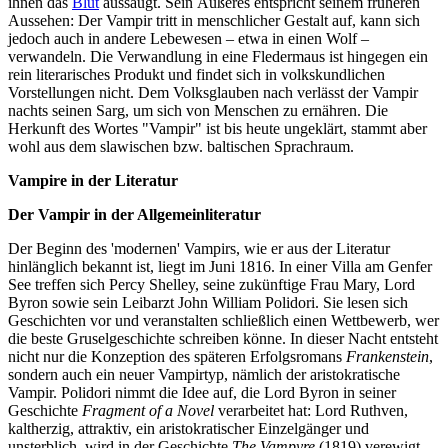
ihnen das
Blut
aussaugt. Sein Äußeres entspricht seinem früheren
Aussehen: Der Vampir tritt in menschlicher Gestalt auf, kann sich
jedoch auch in andere Lebewesen – etwa in einen Wolf –
verwandeln. Die Verwandlung in eine Fledermaus ist hingegen ein
rein literarisches Produkt und findet sich in volkskundlichen
Vorstellungen nicht. Dem Volksglauben nach verlässt der Vampir
nachts seinen Sarg, um sich von Menschen zu ernähren. Die
Herkunft des Wortes "Vampir" ist bis heute ungeklärt, stammt aber
wohl aus dem slawischen bzw. baltischen Sprachraum.
Vampire in der Literatur
Der Vampir in der Allgemeinliteratur
Der Beginn des 'modernen' Vampirs, wie er aus der Literatur
hinlänglich bekannt ist, liegt im Juni 1816. In einer Villa am Genfer
See treffen sich Percy Shelley, seine zukünftige Frau Mary, Lord
Byron sowie sein Leibarzt John William Polidori. Sie lesen sich
Geschichten vor und veranstalten schließlich einen Wettbewerb, wer
die beste Gruselgeschichte schreiben könne. In dieser Nacht entsteht
nicht nur die Konzeption des späteren Erfolgsromans
Frankenstein
,
sondern auch ein neuer Vampirtyp, nämlich der aristokratische
Vampir. Polidori nimmt die Idee auf, die Lord Byron in seiner
Geschichte
Fragment of a Novel
verarbeitet hat: Lord Ruthven,
kaltherzig, attraktiv, ein aristokratischer Einzelgänger und
unsterblich, wird in der Geschichte
The Vampyre
(1819) verewigt.