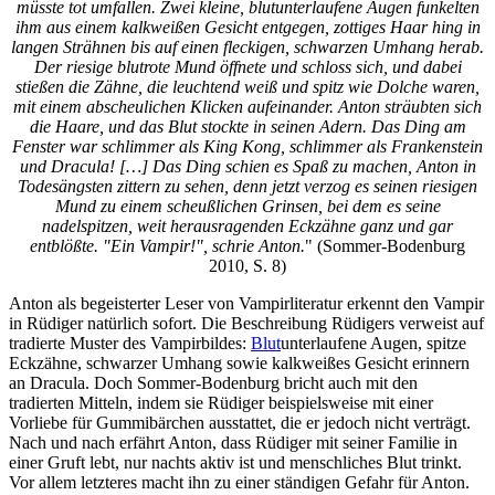
müsste tot umfallen. Zwei kleine, blutunterlaufene Augen funkelten
ihm aus einem kalkweißen Gesicht entgegen, zottiges Haar hing in
langen Strähnen bis auf einen fleckigen, schwarzen Umhang herab.
Der riesige blutrote Mund öffnete und schloss sich, und dabei
stießen die Zähne, die leuchtend weiß und spitz wie Dolche waren,
mit einem abscheulichen Klicken aufeinander. Anton sträubten sich
die Haare, und das Blut stockte in seinen Adern. Das Ding am
Fenster war schlimmer als King Kong, schlimmer als Frankenstein
und Dracula! […] Das Ding schien es Spaß zu machen, Anton in
Todesängsten zittern zu sehen, denn jetzt verzog es seinen riesigen
Mund zu einem scheußlichen Grinsen, bei dem es seine
nadelspitzen, weit herausragenden Eckzähne ganz und gar
entblößte. "Ein Vampir!", schrie Anton.
" (Sommer-Bodenburg
2010, S. 8)
Anton als begeisterter Leser von Vampirliteratur erkennt den Vampir
in Rüdiger natürlich sofort. Die Beschreibung Rüdigers verweist auf
tradierte Muster des Vampirbildes:
Blut
unterlaufene Augen, spitze
Eckzähne, schwarzer Umhang sowie kalkweißes Gesicht erinnern
an Dracula. Doch Sommer-Bodenburg bricht auch mit den
tradierten Mitteln, indem sie Rüdiger beispielsweise mit einer
Vorliebe für Gummibärchen ausstattet, die er jedoch nicht verträgt.
Nach und nach erfährt Anton, dass Rüdiger mit seiner Familie in
einer Gruft lebt, nur nachts aktiv ist und menschliches Blut trinkt.
Vor allem letzteres macht ihn zu einer ständigen Gefahr für Anton.