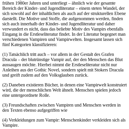
frühen 1980er Jahren und unterliegt – ähnlich wie der gesamte
Bereich der Kinder- und Jugendliteratur – einem steten Wandel, der
sich sowohl auf der inhaltlichen als auch auf der strukturellen Ebene
darstellt. Die Motive und Stoffe, die aufgenommen werden, finden
sich auch innerhalb der Kinder- und Jugendliteratur und daher
verwundert es nicht, dass das beliebte Motiv des Vampirs ebenfalls
Eingang in die Erstleseliteratur findet. In der Literatur begegnet man
verschiedenen Vampiren und Vampirwelten. Insgesamt lassen sich
fünf Kategorien klassifizieren:
(1) Tatsächlich tritt auch – vor allem in der Gestalt des Grafen
Dracula – der blutrünstige Vampir auf, der den Menschen das Blut
aussaugen möchte. Hierbei nimmt die Erstleseliteratur nicht nur
Anleihen aus der Gothic Novel, sondern spielt mit Stokers Dracula
und greift zudem auf den Volksglauben zurück.
(2) Daneben existieren Bücher, in denen eine Vampirwelt konstruiert
wird, die der menschlichen Welt ähnelt. Menschen spielen jedoch
eine untergeordnete Rolle.
(3) Freundschaften zwischen Vampiren und Menschen werden in
den Texten ebenso aufgegriffen wie
(4) Verkleidungen zum Vampir: Menschenkinder verkleiden sich als
Vampire.