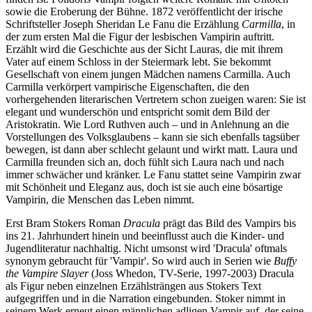
sowie die Eroberung der Bühne. 1872 veröffentlicht der irische
Schriftsteller Joseph Sheridan Le Fanu die Erzählung
Carmilla
, in
der zum ersten Mal die Figur der lesbischen Vampirin auftritt.
Erzählt wird die Geschichte aus der Sicht Lauras, die mit ihrem
Vater auf einem Schloss in der Steiermark lebt. Sie bekommt
Gesellschaft von einem jungen Mädchen namens Carmilla. Auch
Carmilla verkörpert vampirische Eigenschaften, die den
vorhergehenden literarischen Vertretern schon zueigen waren: Sie ist
elegant und wunderschön und entspricht somit dem Bild der
Aristokratin. Wie Lord Ruthven auch – und in Anlehnung an die
Vorstellungen des Volksglaubens – kann sie sich ebenfalls tagsüber
bewegen, ist dann aber schlecht gelaunt und wirkt matt. Laura und
Carmilla freunden sich an, doch fühlt sich Laura nach und nach
immer schwächer und kränker. Le Fanu stattet seine Vampirin zwar
mit Schönheit und Eleganz aus, doch ist sie auch eine bösartige
Vampirin, die Menschen das Leben nimmt.
Erst Bram Stokers Roman
Dracula
prägt das Bild des Vampirs bis
ins 21. Jahrhundert hinein und beeinflusst auch die Kinder- und
Jugendliteratur nachhaltig. Nicht umsonst wird 'Dracula' oftmals
synonym gebraucht für 'Vampir'. So wird auch in Serien wie
Buffy
the Vampire Slayer
(Joss Whedon, TV-Serie, 1997-2003) Dracula
als Figur neben einzelnen Erzählsträngen aus Stokers Text
aufgegriffen und in die Narration eingebunden. Stoker nimmt in
seinem Werk erneut einen männlichen adligen Vampir auf, der seine