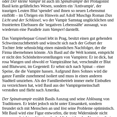
oder
Der kleine Vampir
ist auch im
Spinatvampir
der Protagonist
Basil kein gefährliches Wesen, sondern ein 'Antivampir', der
traurigen Leuten Blut 'spendet' und ihnen so neuen Lebensmut
einflößt – im Übrigen ein Hinweis auf Adolf Muschgs Roman
Das
Licht und der Schlüssel
, wo der Vampir Samstag unglücklichen und
frustrierten Ehefrauen die 'negativen Lebenssäfte' aussaugt, was
wiederum eine Parallele zum
Vamperl
darstellt.
Das Vampirehepaar Grusel lebt in Prag, besitzt einen gut gehenden
Schweinezuchtbetrieb und wünscht sich nach der Geburt der
Tochter Jette sehnsüchtig einen männlichen Nachfolger, der die
Firma übernehmen könnte. Als Basil auf die Welt kommt, entspricht
er nicht den Schönheitsvorstellungen von Vampiren: Er ist dick, hat
rosa Wangen und obwohl er Vampirzähne hat, verschmäht er Blut
und Blutwurst, im Gegenteil: Er sehnt sich nach Spinat – einer
Speise, die die Vampire hassen. Aufgrund ihres Sohnes wird die
ganze Familie zunehmend isoliert und muss in einen anderen
Stadtteil umziehen. Als der Familienbetrieb immer mehr Einbußen
zu verzeichnen hat, wird Basil aus der Vampirgemeinschaft
verstoßen und flieht nach Amerika.
Der Spinatvampir
erzählt Basils Auszug und seine Ablösung von
Traditionen. Er leidet jedoch nicht unter Einsamkeit, sondern
freundet sich mit Menschen an und löst seine Probleme optimistisch.
Mit Basil wird eine Figur entworfen, die trotz Widerstände nicht