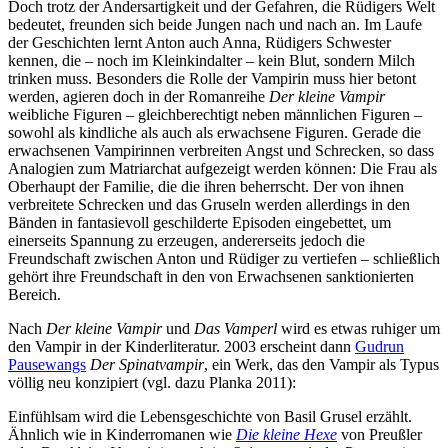
Doch trotz der Andersartigkeit und der Gefahren, die Rüdigers Welt
bedeutet, freunden sich beide Jungen nach und nach an. Im Laufe
der Geschichten lernt Anton auch Anna, Rüdigers Schwester
kennen, die – noch im Kleinkindalter – kein Blut, sondern Milch
trinken muss. Besonders die Rolle der Vampirin muss hier betont
werden, agieren doch in der Romanreihe
Der kleine Vampir
weibliche Figuren – gleichberechtigt neben männlichen Figuren –
sowohl als kindliche als auch als erwachsene Figuren. Gerade die
erwachsenen Vampirinnen verbreiten Angst und Schrecken, so dass
Analogien zum Matriarchat aufgezeigt werden können: Die Frau als
Oberhaupt der Familie, die die ihren beherrscht. Der von ihnen
verbreitete Schrecken und das Gruseln werden allerdings in den
Bänden in fantasievoll geschilderte Episoden eingebettet, um
einerseits Spannung zu erzeugen, andererseits jedoch die
Freundschaft zwischen Anton und Rüdiger zu vertiefen – schließlich
gehört ihre Freundschaft in den von Erwachsenen sanktionierten
Bereich.
Nach
Der kleine Vampir
und
Das Vamperl
wird es etwas ruhiger um
den Vampir in der Kinderliteratur. 2003 erscheint dann
Gudrun
Pausewangs
Der Spinatvampir
, ein Werk, das den Vampir als Typus
völlig neu konzipiert (vgl. dazu Planka 2011):
Einfühlsam wird die Lebensgeschichte von Basil Grusel erzählt.
Ähnlich wie in Kinderromanen wie
Die kleine Hexe
von Preußler