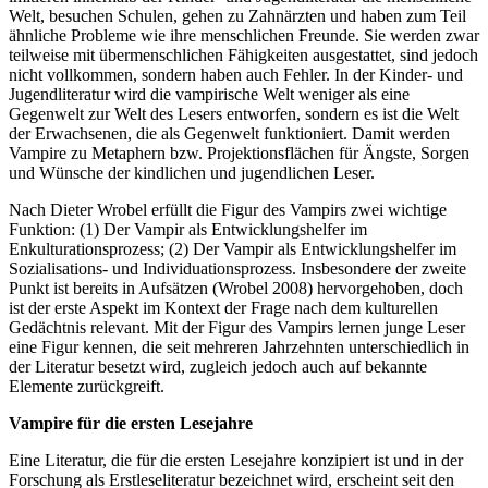
Welt, besuchen Schulen, gehen zu Zahnärzten und haben zum Teil
ähnliche Probleme wie ihre menschlichen Freunde. Sie werden zwar
teilweise mit übermenschlichen Fähigkeiten ausgestattet, sind jedoch
nicht vollkommen, sondern haben auch Fehler. In der Kinder- und
Jugendliteratur wird die vampirische Welt weniger als eine
Gegenwelt zur Welt des Lesers entworfen, sondern es ist die Welt
der Erwachsenen, die als Gegenwelt funktioniert. Damit werden
Vampire zu Metaphern bzw. Projektionsflächen für Ängste, Sorgen
und Wünsche der kindlichen und jugendlichen Leser.
Nach Dieter Wrobel erfüllt die Figur des Vampirs zwei wichtige
Funktion: (1) Der Vampir als Entwicklungshelfer im
Enkulturationsprozess; (2) Der Vampir als Entwicklungshelfer im
Sozialisations- und Individuationsprozess. Insbesondere der zweite
Punkt ist bereits in Aufsätzen (Wrobel 2008) hervorgehoben, doch
ist der erste Aspekt im Kontext der Frage nach dem kulturellen
Gedächtnis relevant. Mit der Figur des Vampirs lernen junge Leser
eine Figur kennen, die seit mehreren Jahrzehnten unterschiedlich in
der Literatur besetzt wird, zugleich jedoch auch auf bekannte
Elemente zurückgreift.
Vampire für die ersten Lesejahre
Eine Literatur, die für die ersten Lesejahre konzipiert ist und in der
Forschung als Erstleseliteratur bezeichnet wird, erscheint seit den