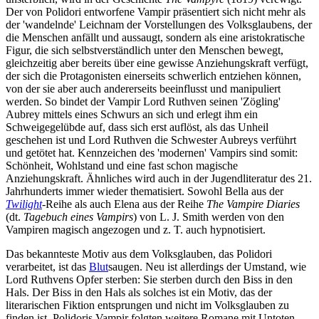
Der von Polidori entworfene Vampir präsentiert sich nicht mehr als
der 'wandelnde' Leichnam der Vorstellungen des Volksglaubens, der
die Menschen anfällt und aussaugt, sondern als eine aristokratische
Figur, die sich selbstverständlich unter den Menschen bewegt,
gleichzeitig aber bereits über eine gewisse Anziehungskraft verfügt,
der sich die Protagonisten einerseits schwerlich entziehen können,
von der sie aber auch andererseits beeinflusst und manipuliert
werden. So bindet der Vampir Lord Ruthven seinen 'Zögling'
Aubrey mittels eines Schwurs an sich und erlegt ihm ein
Schweigegelübde auf, dass sich erst auflöst, als das Unheil
geschehen ist und Lord Ruthven die Schwester Aubreys verführt
und getötet hat. Kennzeichen des 'modernen' Vampirs sind somit:
Schönheit, Wohlstand und eine fast schon magische
Anziehungskraft. Ähnliches wird auch in der Jugendliteratur des 21.
Jahrhunderts immer wieder thematisiert. Sowohl Bella aus der
Twilight
-Reihe als auch Elena aus der Reihe
The Vampire Diaries
(dt.
Tagebuch eines Vampirs
) von L. J. Smith werden von den
Vampiren magisch angezogen und z. T. auch hypnotisiert.
Das bekannteste Motiv aus dem Volksglauben, das Polidori
verarbeitet, ist das
Blut
saugen. Neu ist allerdings der Umstand, wie
Lord Ruthvens Opfer sterben: Sie sterben durch den Biss in den
Hals. Der Biss in den Hals als solches ist ein Motiv, das der
literarischen Fiktion entsprungen und nicht im Volksglauben zu
finden ist. Polidoris Vampir folgten weitere Romane mit Untoten