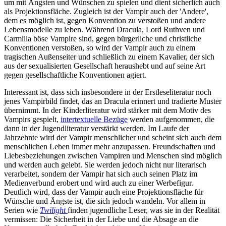
um mit Ängsten und Wünschen zu spielen und dient sicherlich auch
als Projektionsfläche. Zugleich ist der Vampir auch der 'Andere',
dem es möglich ist, gegen Konvention zu verstoßen und andere
Lebensmodelle zu leben. Während Dracula, Lord Ruthven und
Carmilla böse Vampire sind, gegen bürgerliche und christliche
Konventionen verstoßen, so wird der Vampir auch zu einem
tragischen Außenseiter und schließlich zu einem Kavalier, der sich
aus der sexualisierten Gesellschaft heraushebt und auf seine Art
gegen gesellschaftliche Konventionen agiert.
Interessant ist, dass sich insbesondere in der Erstleseliteratur noch
jenes Vampirbild findet, das an Dracula erinnert und tradierte Muster
übernimmt. In der Kinderliteratur wird stärker mit dem Motiv des
Vampirs gespielt,
intertextuelle Bezüge
werden aufgenommen, die
dann in der Jugendliteratur verstärkt werden. Im Laufe der
Jahrzehnte wird der Vampir menschlicher und scheint sich auch dem
menschlichen Leben immer mehr anzupassen. Freundschaften und
Liebesbeziehungen zwischen Vampiren und Menschen sind möglich
und werden auch gelebt. Sie werden jedoch nicht nur literarisch
verarbeitet, sondern der Vampir hat sich auch seinen Platz im
Medienverbund erobert und wird auch zu einer Werbefigur.
Deutlich wird, dass der Vampir auch eine Projektionsfläche für
Wünsche und Ängste ist, die sich jedoch wandeln. Vor allem in
Serien wie
Twilight
finden jugendliche Leser, was sie in der Realität
vermissen: Die Sicherheit in der Liebe und die Absage an die