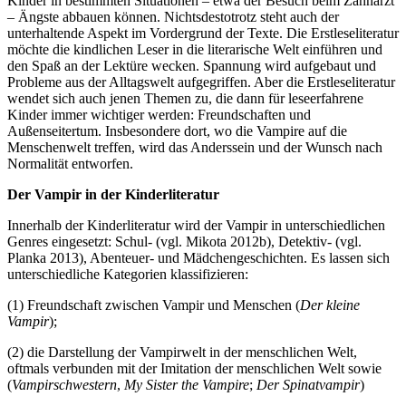
Kinder in bestimmten Situationen – etwa der Besuch beim Zahnarzt
– Ängste abbauen können. Nichtsdestotrotz steht auch der
unterhaltende Aspekt im Vordergrund der Texte. Die Erstleseliteratur
möchte die kindlichen Leser in die literarische Welt einführen und
den Spaß an der Lektüre wecken. Spannung wird aufgebaut und
Probleme aus der Alltagswelt aufgegriffen. Aber die Erstleseliteratur
wendet sich auch jenen Themen zu, die dann für leseerfahrene
Kinder immer wichtiger werden: Freundschaften und
Außenseitertum. Insbesondere dort, wo die Vampire auf die
Menschenwelt treffen, wird das Anderssein und der Wunsch nach
Normalität entworfen.
Der Vampir in der Kinderliteratur
Innerhalb der Kinderliteratur wird der Vampir in unterschiedlichen
Genres eingesetzt: Schul- (vgl. Mikota 2012b), Detektiv- (vgl.
Planka 2013), Abenteuer- und Mädchengeschichten. Es lassen sich
unterschiedliche Kategorien klassifizieren:
(1) Freundschaft zwischen Vampir und Menschen (
Der kleine
Vampir
);
(2) die Darstellung der Vampirwelt in der menschlichen Welt,
oftmals verbunden mit der Imitation der menschlichen Welt sowie
(
Vampirschwestern
,
My Sister the Vampire
;
Der Spinatvampir
)