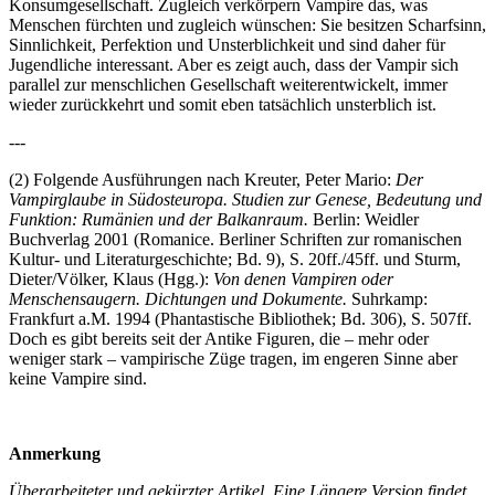
Konsumgesellschaft. Zugleich verkörpern Vampire das, was
Menschen fürchten und zugleich wünschen: Sie besitzen Scharfsinn,
Sinnlichkeit, Perfektion und Unsterblichkeit und sind daher für
Jugendliche interessant. Aber es zeigt auch, dass der Vampir sich
parallel zur menschlichen Gesellschaft weiterentwickelt, immer
wieder zurückkehrt und somit eben tatsächlich unsterblich ist.
---
(2) Folgende Ausführungen nach Kreuter, Peter Mario:
Der
Vampirglaube in Südosteuropa. Studien zur Genese, Bedeutung und
Funktion: Rumänien und der Balkanraum.
Berlin: Weidler
Buchverlag 2001 (Romanice. Berliner Schriften zur romanischen
Kultur- und Literaturgeschichte; Bd. 9), S. 20ff./45ff. und Sturm,
Dieter/Völker, Klaus (Hgg.):
Von denen Vampiren oder
Menschensaugern. Dichtungen und Dokumente.
Suhrkamp:
Frankfurt a.M. 1994 (Phantastische Bibliothek; Bd. 306), S. 507ff.
Doch es gibt bereits seit der Antike Figuren, die – mehr oder
weniger stark – vampirische Züge tragen, im engeren Sinne aber
keine Vampire sind.
Anmerkung
Überarbeiteter und gekürzter Artikel. Eine Längere Version findet