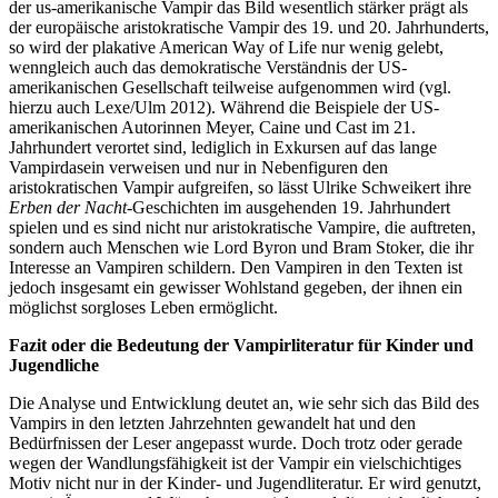
der us-amerikanische Vampir das Bild wesentlich stärker prägt als
der europäische aristokratische Vampir des 19. und 20. Jahrhunderts,
so wird der plakative American Way of Life nur wenig gelebt,
wenngleich auch das demokratische Verständnis der US-
amerikanischen Gesellschaft teilweise aufgenommen wird (vgl.
hierzu auch Lexe/Ulm 2012). Während die Beispiele der US-
amerikanischen Autorinnen Meyer, Caine und Cast im 21.
Jahrhundert verortet sind, lediglich in Exkursen auf das lange
Vampirdasein verweisen und nur in Nebenfiguren den
aristokratischen Vampir aufgreifen, so lässt Ulrike Schweikert ihre
Erben der Nacht
-Geschichten im ausgehenden 19. Jahrhundert
spielen und es sind nicht nur aristokratische Vampire, die auftreten,
sondern auch Menschen wie Lord Byron und Bram Stoker, die ihr
Interesse an Vampiren schildern. Den Vampiren in den Texten ist
jedoch insgesamt ein gewisser Wohlstand gegeben, der ihnen ein
möglichst sorgloses Leben ermöglicht.
Fazit oder die Bedeutung der Vampirliteratur für Kinder und
Jugendliche
Die Analyse und Entwicklung deutet an, wie sehr sich das Bild des
Vampirs in den letzten Jahrzehnten gewandelt hat und den
Bedürfnissen der Leser angepasst wurde. Doch trotz oder gerade
wegen der Wandlungsfähigkeit ist der Vampir ein vielschichtiges
Motiv nicht nur in der Kinder- und Jugendliteratur. Er wird genutzt,