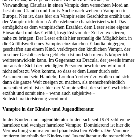
Verwandlung Claudias in einen Vampir, dem versuchten Mord an
Lestat und Claudia und Louis' Suche nach weiteren Vampiren in
Europa. Neu ist, dass hier ein Vampir seine Geschichte erzählt und
der Vampir nicht durch Außenstehende charakterisiert wird. Das
ermöglicht es dem vampirischen Erzähler, dem Leser seine eigene
Einsamkeit und das Gefühl, losgelöst von der Zeit zu existieren,
nahe zu bringen. Der Leser erhält hier erstmalig die Möglichkeit, in
die Gefühlswelt eines Vampirs einzutauchen. Claudia hingegen,
geschaffen aus einem Kind, verkörpert den kindlichen Vampir, der
in seiner Gestalt stecken geblieben ist und sich niemals körperlich
weiterentwickeln kann. Im Gegensatz zu Dracula, der jeweils immer
nur aus der Sicht der beteiligten Personen beschrieben wird und
nicht selbst zu Wort kommt, so dass er dem Leser durch sein
Ansinnen und sein Handeln, London 'erobern' zu wollen und sich
dann die ganze Welt zueigen zu machen, als menschenfeindlich
präsentiert wird, ist es hier der Vampir selbst, der seine Geschichte
erzählt und somit eine – wenn auch subjektive –
Selbstcharakterisierung vornimmt.
Vampire in der Kinder- und Jugendliteratur
In der Kinder- und Jugendliteratur finden sich seit 1979 zahlreiche
harmlose und weniger harmlose Vampire. Dominierend ist hier die
Vermischung von realen und phantastischen Welten. Die Vampire
imitieren innerhalb der Kinder- und Jugendliteratur die menschliche