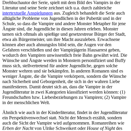
Drehbuchautor der Serie, spielt mit dem Bild des Vampirs in der
Literatur und seine Serie zeichnet sich u.a. durch zahlreiche
intertextuelle Anspielungen
aus. Zugleich behandelt die Serie auch
alltägliche Probleme von Jugendlichen in der Pubertät und in der
Schule, so dass die Vampire und andere Monster Metapher für jene
Ängste sind, die Jugendliche in diesen Jahren erleben. Monster
tarnen sich oftmals als spießige und gesetzestreue Bürger der Stadt,
etwa als Bürgermeister, um ihre Macht auszuleben. Erwachsene
können aber auch ahnungslos blöd sein, die Augen vor den
Gefahren verschließen und der Vampirjägerin Hausarrest geben,
wodurch den Vampiren unwissentlich freie Bahn gewährt wird. Die
Wünsche und Ängste werden in Monstern personifiziert und Buffy
muss sich, stellvertretend für andere Jugendliche, gegen solche
Monster wehren und sie bekämpfen. In anderen Romanen sind es
weniger Ängste, die die Vampire verkörpern, sondern die Wünsche
nach Sicherheit und Geborgenheit, die sich in der wahren Liebe
manifestieren. Damit deutet sich an, dass die Vampire in der
Jugendliteratur in zwei Kategorien klassifiziert werden können: (1)
Freundschaften bzw. Liebesbeziehungen zu Vampiren; (2) Vampire
in der menschlichen Welt.
Ähnlich wie auch in der Kinderliteratur, findet in der Jugendliteratur
ein Perspektivenwechsel statt. Nicht der Mensch erzählt, sondern
auch die Sicht der Vampire wird aufgenommen. Romanreihen wie
Erben der Nacht
von Ulrike Schweikert oder
House of Night
des