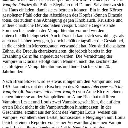
Vampire Diaries
die Brüder Stephano und Damon Salvatore zu sich
ins Haus einladen, damit sie es betreten können. Ein in den Körper
gestoßener Pfahl oder das Abschlagen des Kopfes können Dracula
töten, der zudem eine Abneigung gegen Knoblauch, Kruzifixe und
andere christliche Devotionalien verspürt. Solche Gegenstände
kommen bis heute in der Vampirliteratur vor und werden
unterschiedlich eingesetzt. Auch Dracula kann sich sowohl tags- als
auch nachtsüber bewegen, jedoch behält er tagsüber die Gestalt bei,
in die er sich im Morgengrauen verwandelt hat. Neu sind die spitzen
Zähne, die Dracula charakterisieren, die jedoch bereits in der
Erzählung
Carmilla
angedeutet werden. Die Vernichtung der
Vampire in Dracula erfolgt durch Männer, auch das zeichnet die
nachfolgende Vampirliteratur aus und ändert sich erst im 20.
Jahrhundert.
Nach Bram Stoker wird es etwas ruhiger um den Vampir und erst
1976 kommt es mit dem Erscheinen des Romans
Interview with the
Vampire
(dt.
Interview mit einem Vampir
) von Anne Rice zu einem
neuen Interesse an der Vampirliteratur. Anne Rice hat mit ihren
Vampiren Lestat und Louis zwei Vampire geschaffen, die auf den
ersten Blick nicht in die Vampirtradition hineinpassen: In der
Geschichte, erzählt aus der Sicht des Vampirs Louis, weisen die
Vampire, vor allem aber Lestat, homosexuelle Neigungen auf. Louis
berichtet einem Reporter von seiner Verwandlung in einen Vampir
durch Lestat, ihrer gemeinsame Zeit in New Orleans, der