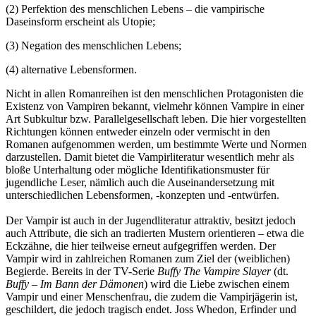
(2) Perfektion des menschlichen Lebens – die vampirische
Daseinsform erscheint als Utopie;
(3) Negation des menschlichen Lebens;
(4) alternative Lebensformen.
Nicht in allen Romanreihen ist den menschlichen Protagonisten die
Existenz von Vampiren bekannt, vielmehr können Vampire in einer
Art Subkultur bzw. Parallelgesellschaft leben. Die hier vorgestellten
Richtungen können entweder einzeln oder vermischt in den
Romanen aufgenommen werden, um bestimmte Werte und Normen
darzustellen. Damit bietet die Vampirliteratur wesentlich mehr als
bloße Unterhaltung oder mögliche Identifikationsmuster für
jugendliche Leser, nämlich auch die Auseinandersetzung mit
unterschiedlichen Lebensformen, -konzepten und -entwürfen.
Der Vampir ist auch in der Jugendliteratur attraktiv, besitzt jedoch
auch Attribute, die sich an tradierten Mustern orientieren – etwa die
Eckzähne, die hier teilweise erneut aufgegriffen werden. Der
Vampir wird in zahlreichen Romanen zum Ziel der (weiblichen)
Begierde. Bereits in der TV-Serie
Buffy The Vampire Slayer
(dt.
Buffy – Im Bann der Dämonen
) wird die Liebe zwischen einem
Vampir und einer Menschenfrau, die zudem die Vampirjägerin ist,
geschildert, die jedoch tragisch endet. Joss Whedon, Erfinder und