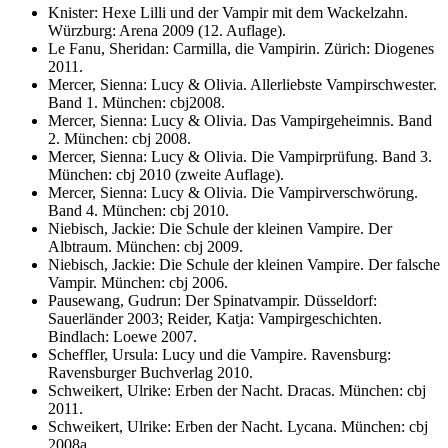
Knister: Hexe Lilli und der Vampir mit dem Wackelzahn.
Würzburg: Arena 2009 (12. Auflage).
Le Fanu, Sheridan: Carmilla, die Vampirin. Zürich: Diogenes
2011.
Mercer, Sienna: Lucy & Olivia. Allerliebste Vampirschwester.
Band 1. München: cbj2008.
Mercer, Sienna: Lucy & Olivia. Das Vampirgeheimnis. Band
2. München: cbj 2008.
Mercer, Sienna: Lucy & Olivia. Die Vampirprüfung. Band 3.
München: cbj 2010 (zweite Auflage).
Mercer, Sienna: Lucy & Olivia. Die Vampirverschwörung.
Band 4. München: cbj 2010.
Niebisch, Jackie: Die Schule der kleinen Vampire. Der
Albtraum. München: cbj 2009.
Niebisch, Jackie: Die Schule der kleinen Vampire. Der falsche
Vampir. München: cbj 2006.
Pausewang, Gudrun: Der Spinatvampir. Düsseldorf:
Sauerländer 2003; Reider, Katja: Vampirgeschichten.
Bindlach: Loewe 2007.
Scheffler, Ursula: Lucy und die Vampire. Ravensburg:
Ravensburger Buchverlag 2010.
Schweikert, Ulrike: Erben der Nacht. Dracas. München: cbj
2011.
Schweikert, Ulrike: Erben der Nacht. Lycana. München: cbj
2008a.