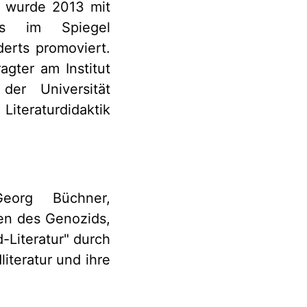
r wurde 2013 mit
rs im Spiegel
derts promoviert.
agter am Institut
der Universität
iteraturdidaktik
 Georg Büchner,
ien des Genozids,
-Literatur" durch
iteratur und ihre