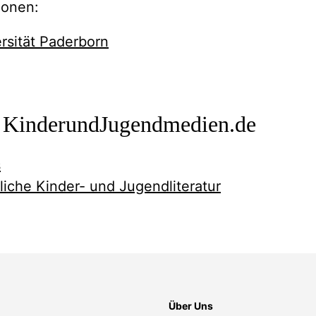
ionen:
sität Paderborn
f KinderundJugendmedien.de
s
liche Kinder- und Jugendliteratur
Über Uns