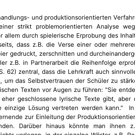
andlungs- und produktionsorientierten Verfahr
ner strikt problemorientierten Analyse weg
or allem durch spielerische Erprobung des Inhalt
seits, dass z.B. die Verse einer oder mehrer
ier gedruckt, zerschnitten und durcheinander
r z.B. in Partnerarbeit die Reihenfolge erpro
S. 62) zentral, dass die Lehrkraft auch sinnvol
, um das Selbstvertrauen der Schüler zu stär
rischen Texten vor Augen zu führen: "Sie entd
 eher geschlossene lyrische Texte gibt, aber 
ine einzige Lösung vertreten werden kann." I
ernende zur Einleitung der Produktionsorienti
finden. Darüber hinaus könnte man ihnen z.
chts vorlegen, in der einzelne Wörter, z.B. Re