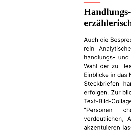
Handlungs-
erzählerisc
Auch die Bespre
rein Analytisch
handlungs- und p
Wahl der zu les
Einblicke in das
Steckbriefen ha
erfolgen. Zur bi
Text-Bild-Colla
"Personen cha
verdeutlichen, 
akzentuieren la