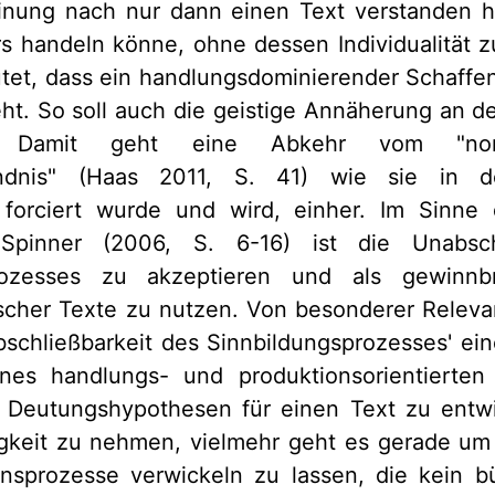
inung nach nur dann einen Text verstanden 
s handeln könne, ohne dessen Individualität zu
utet, dass ein handlungsdominierender Schaffe
ht. So soll auch die geistige Annäherung an d
n. Damit geht eine Abkehr vom "normat
ändnis" (Haas 2011, S. 41) wie sie in der
k forciert wurde und wird, einher. Im Sinne 
pinner (2006, S. 6-16) ist die Unabsch
sprozesses zu akzeptieren und als gewinnb
rischer Texte zu nutzen. Von besonderer Relevan
schließbarkeit des Sinnbildungsprozesses' ei
nes handlungs- und produktionsorientierten 
ige Deutungshypothesen für einen Text zu ent
igkeit zu nehmen, vielmehr geht es gerade um 
ensprozesse verwickeln zu lassen, die kein b