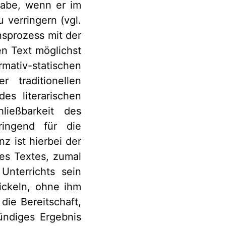
habe, wenn er im
 verringern (vgl.
nsprozess mit der
en Text möglichst
iv-statischen
 traditionellen
des literarischen
ließbarkeit des
ringend für die
z ist hierbei der
nes Textes, zumal
Unterrichts sein
wickeln, ohne ihm
die Bereitschaft,
ündiges Ergebnis