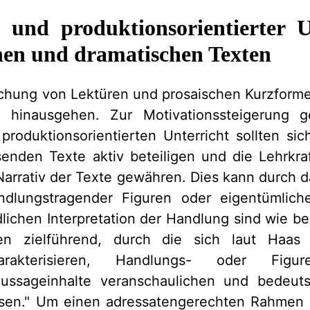
 und produktionsorientierter
hen und dramatischen Texten
chung von Lektüren und prosaischen Kurzformen
e hinausgehen. Zur Motivationssteigerung 
roduktionsorientierten Unterricht sollten si
enden Texte aktiv beteiligen und die Lehrkraf
 Narrativ der Texte gewähren. Dies kann durch d
ndlungstragender Figuren oder eigentümlic
ldlichen Interpretation der Handlung sind wie b
gen zielführend, durch die sich laut Haas 
rakterisieren, Handlungs- oder Figurenk
Aussageinhalte veranschaulichen und bedeut
ssen." Um einen adressatengerechten Rahmen 