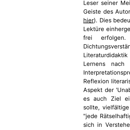
Leser seiner Me
Geiste des Autor
hier
). Dies bede
Lektüre einherge
frei erfolge
Dichtungsverst
Literaturdidakti
Lernens nach S
Interpretation
Reflexion litera
Aspekt der 'Unab
es auch Ziel ei
sollte, vielfält
"jede Rätselhaft
sich in Versteh