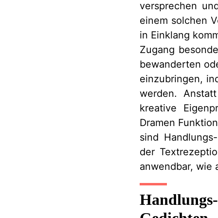
versprechen und
einem solchen Ve
in Einklang komm
Zugang besonder
bewanderten oder
einzubringen, i
werden. Anstatt
kreative Eigen
Dramen Funktion
sind Handlungs-
der Textrezepti
anwendbar, wie a
Handlungs-
Gedichten