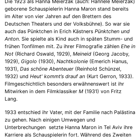
Die 1923 als Hanna Meierzak (auch: Hannele Meierzak)
geborene Schauspielerin Hanna Maron stand bereits
im Alter von vier Jahren auf den Brettern des
Deutschen Theaters und der Volksbühne). So war sie
auch das Pünktchen in Erich Kästners
Pünktchen und
Anton
. Sie spielte als Kind auch in späten Stumm- und
frühen Tonfilmen mit. Zu ihrer Filmografie zählen
Ehe in
Not
(Richard Oswald, 1929),
Meineid
(Georg Jacoby,
1929),
Gigolo
(1930),
Nachtkolonie
(Emerich Hanus,
1931),
Das schöne Abenteuer
(Reinhold Schünzel,
1932) und
Heut' kommt’s drauf an
(Kurt Gerron, 1933).
Filmgeschichtlich besonders erwähnenswert ist ihr
Mitwirken in dem Filmklassiker
M
(1931) von Fritz
Lang.
1933 entschied ihr Vater, mit der Familie nach Palästina
zu gehen. Nach einigen Umwegen und
Unterbrechungen setzte Hanna Maron in Tel Aviv ihre
Karriere als Schauspielerin fort. Während des Zweiten